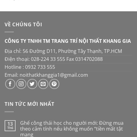
là:
tại
4.200.000 ₫.
là:
3.950.000 ₫.
VỀ CHÚNG TÔI
CÔNG TY TNHH TM TRANG TRÍ NỘI THẤT KHANG GIA
Địa chỉ: 56 Đường D11, Phường Tây Thạnh, TP.HCM
Điện thoại: 028-224 33 555 Fax 0314702088
Hotline : 0932 733 555
Email: noithatkhanggia1@gmail.com
TIN TỨC MỚI NHẤT
Ghế công thái học cho người mới: Đừng mua
13
Th6
theo cảm tính nếu không muốn “tiền mất tật
mang