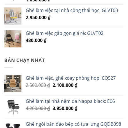
Ghế làm việc tại nhà công thái học: GLVT03
2.950.000
₫
Ghế làm việc gấp gọn giá rẻ: GLVT02
480.000
₫
BÁN CHẠY NHẤT
Ghế làm việc, ghế xoay phòng họp: CQ527
Giá
Giá
2.500.000
₫
2.100.000
₫
gốc
hiện
là:
tại
Ghế làm tại nhà nệm da Nappa black: E06
2.500.000 ₫.
là:
Giá
Giá
4.200.000
₫
3.950.000
₫
2.100.000 ₫.
gốc
hiện
là:
tại
Ghế ngồi bàn đảo bếp có tựa lưng GQDB098
4.200.000 ₫.
là: