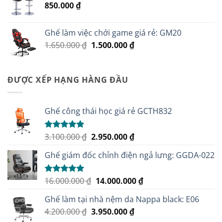
850.000
₫
3.950.000 ₫.
Ghế làm việc chới game giá rẻ: GM20
Giá
Giá
1.650.000
₫
1.500.000
₫
gốc
hiện
là:
tại
1.650.000 ₫.
là:
ĐƯỢC XẾP HẠNG HÀNG ĐẦU
1.500.000 ₫.
Ghế công thái học giá rẻ GCTH832
Giá
Giá
3.100.000
₫
2.950.000
₫
Được xếp
hạng
5.00
gốc
hiện
5 sao
Ghế giám đốc chỉnh điện ngả lưng: GGDA-022
là:
tại
3.100.000 ₫.
là:
2.950.000 ₫.
Giá
Giá
16.000.000
₫
14.000.000
₫
Được xếp
hạng
5.00
gốc
hiện
5 sao
Ghế làm tại nhà nệm da Nappa black: E06
là:
tại
Giá
Giá
4.200.000
₫
3.950.000
16.000.000 ₫.
₫
là:
gốc
hiện
14.000.000 ₫.