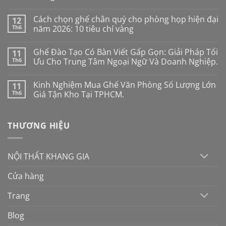
Không
có
Cách chọn ghế chân quỳ cho phòng họp hiện đại
12
bình
luận
Th6
năm 2026: 10 tiêu chí vàng
ở
Ghế
Không
công
có
Ghế Đào Tạo Có Bàn Viết Gấp Gọn: Giải Pháp Tối
11
thái
bình
học
luận
Th6
Ưu Cho Trung Tâm Ngoại Ngữ Và Doanh Nghiệp.
cho
ở
người
Cách
Không
mới:
chọn
có
Kinh Nghiệm Mua Ghế Văn Phòng Số Lượng Lớn
11
Đừng
ghế
bình
mua
chân
luận
Th6
Giá Tận Kho Tại TPHCM.
theo
quỳ
ở
cảm
cho
Ghế
Không
tính
phòng
Đào
có
nếu
họp
Tạo
bình
THƯƠNG HIỆU
không
hiện
Có
luận
muốn
đại
Bàn
ở
“tiền
năm
Viết
Kinh
mất
2026:
Gấp
Nghiệm
tật
10
Gọn:
Mua
NỘI THẤT KHANG GIA
mang
tiêu
Giải
Ghế
chí
Pháp
Văn
vàng
Tối
Phòng
Cửa hàng
Ưu
Số
Cho
Lượng
Trung
Lớn
Trang
Tâm
Giá
Ngoại
Tận
Ngữ
Kho
Blog
Và
Tại
Doanh
TPHCM.