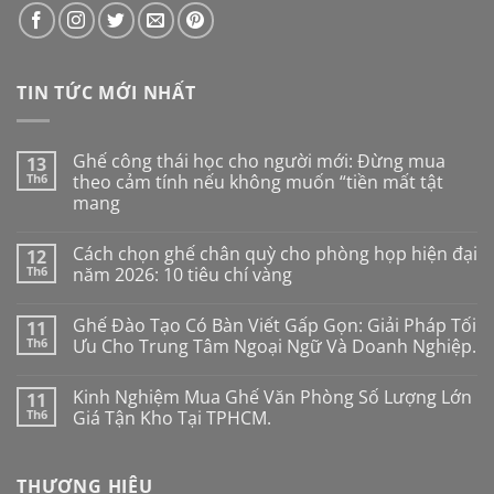
TIN TỨC MỚI NHẤT
Ghế công thái học cho người mới: Đừng mua
13
Th6
theo cảm tính nếu không muốn “tiền mất tật
mang
Không
có
Cách chọn ghế chân quỳ cho phòng họp hiện đại
12
bình
luận
Th6
năm 2026: 10 tiêu chí vàng
ở
Ghế
Không
công
có
Ghế Đào Tạo Có Bàn Viết Gấp Gọn: Giải Pháp Tối
11
thái
bình
học
luận
Th6
Ưu Cho Trung Tâm Ngoại Ngữ Và Doanh Nghiệp.
cho
ở
người
Cách
Không
mới:
chọn
có
Kinh Nghiệm Mua Ghế Văn Phòng Số Lượng Lớn
11
Đừng
ghế
bình
mua
chân
luận
Th6
Giá Tận Kho Tại TPHCM.
theo
quỳ
ở
cảm
cho
Ghế
Không
tính
phòng
Đào
có
nếu
họp
Tạo
bình
THƯƠNG HIỆU
không
hiện
Có
luận