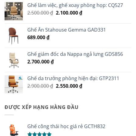
Ghế làm việc, ghế xoay phòng họp: CQ527
Giá
Giá
2.500.000
₫
2.100.000
₫
gốc
hiện
là:
tại
Ghế Ăn Stahouse Gemma GAD331
2.500.000 ₫.
là:
689.000
₫
2.100.000 ₫.
Ghế giám đốc da Nappa ngả lưng GDS856
2.700.000
₫
Ghế da trưởng phòng hiện đại: GTP2311
Giá
Giá
2.900.000
₫
2.550.000
₫
gốc
hiện
là:
tại
2.900.000 ₫.
là:
ĐƯỢC XẾP HẠNG HÀNG ĐẦU
2.550.000 ₫.
Ghế công thái học giá rẻ GCTH832