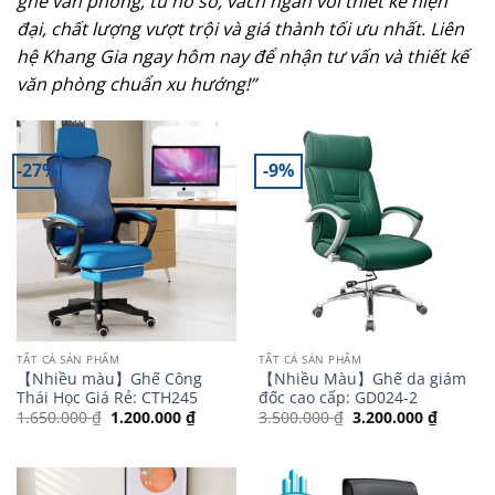
ghế văn phòng, tủ hồ sơ, vách ngăn với thiết kế hiện
đại, chất lượng vượt trội và giá thành tối ưu nhất. Liên
hệ Khang Gia ngay hôm nay để nhận tư vấn và thiết kế
văn phòng chuẩn xu hướng!”
-27%
-9%
TẤT CẢ SẢN PHẨM
TẤT CẢ SẢN PHẨM
【 Nhiều màu】Ghế Công
【Nhiều Màu】Ghế da giám
Thái Học Giá Rẻ: CTH245
đốc cao cấp: GD024-2
Giá
Giá
Giá
Giá
1.650.000
₫
1.200.000
₫
3.500.000
₫
3.200.000
₫
gốc
hiện
gốc
hiện
là:
tại
là:
tại
1.650.000 ₫.
là:
3.500.000 ₫.
là:
1.200.000 ₫.
3.200.0