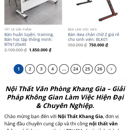
TẤT CẢ SẢN PHẨM
BÀN LÀM VIỆC IKEA
Bàn huấn luyện, training,
Bàn ikea chân chữ Z giá rẻ
Bàn học tập thông minh:
cho sinh viên: BLK01
BTN120x40
Giá
Giá
950.000
₫
750.000
₫
gốc
hiện
Giá
Giá
2.100.000
₫
1.850.000
₫
là:
tại
gốc
hiện
950.000 ₫.
là:
là:
tại
750.000 ₫.
2.100.000 ₫.
là:
1.850.000 ₫.
1
2
3
4
…
24
25
26
Nội Thất Văn Phòng Khang Gia – Giải
Pháp Không Gian Làm Việc Hiện Đại
& Chuyên Nghiệp.
Chào mừng bạn đến với
Nội Thất Khang Gia
, đơn vị
hàng đầu chuyên cung cấp và thi công
nội thất văn