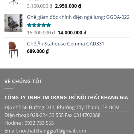
Giá
Giá
3.100.000
₫
2.950.000
₫
Được xếp
hạng
5.00
gốc
hiện
5 sao
Ghế giám đốc chỉnh điện ngả lưng: GGDA-022
là:
tại
3.100.000 ₫.
là:
2.950.000 ₫.
Giá
Giá
16.000.000
₫
14.000.000
₫
Được xếp
hạng
5.00
gốc
hiện
5 sao
Ghế Ăn Stahouse Gemma GAD331
là:
tại
689.000
₫
16.000.000 ₫.
là:
14.000.000 ₫.
VỀ CHÚNG TÔI
CÔNG TY TNHH TM TRANG TRÍ NỘI THẤT KHANG GIA
Địa chỉ: 56 Đường D11, Phường Tây Thạnh, TP.HCM
Điện thoại: 028-224 33 555 Fax 0314702088
Hotline : 0932 733 555
Email: noithatkhanggia1@gmail.com