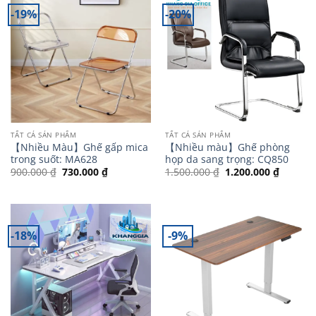
-19%
-20%
TẤT CẢ SẢN PHẨM
TẤT CẢ SẢN PHẨM
【Nhiều Màu】Ghế gấp mica
【 Nhiều màu】Ghế phòng
trong suốt: MA628
họp da sang trọng: CQ850
Giá
Giá
Giá
Giá
900.000
₫
730.000
₫
1.500.000
₫
1.200.000
₫
gốc
hiện
gốc
hiện
là:
tại
là:
tại
900.000 ₫.
là:
1.500.000 ₫.
là:
730.000 ₫.
1.200.0
-18%
-9%