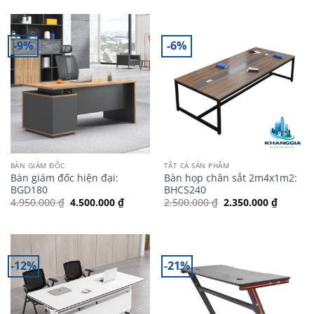
12.000.000 ₫.
là:
10.10
-9%
-6%
BÀN GIÁM ĐỐC
TẤT CẢ SẢN PHẨM
Bàn giám đốc hiện đại:
Bàn họp chân sắt 2m4x1m2:
BGD180
BHCS240
Giá
Giá
Giá
Giá
4.950.000
₫
4.500.000
₫
2.500.000
₫
2.350.000
₫
gốc
hiện
gốc
hiện
là:
tại
là:
tại
4.950.000 ₫.
là:
2.500.000 ₫.
là:
4.500.000 ₫.
2.350.0
-12%
-21%