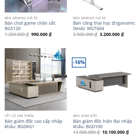
BÀN GAMING GIÁ RẺ
BÀN GAMING GIÁ RẺ
Bàn chơi game chân sắt:
Bàn công thái học (Ergonomic
BGS120
Desk): WGT604
Giá
Giá
Giá
Giá
1.200.000
₫
990.000
₫
3.500.000
₫
3.200.000
₫
gốc
hiện
gốc
hiện
là:
tại
là:
tại
1.200.000 ₫.
là:
3.500.000 ₫.
là:
990.000 ₫.
3.200.0
-16%
TẤT CẢ SẢN PHẨM
BÀN GIÁM ĐỐC
Bàn giám đốc cao cấp nhập
Bàn giám đốc hiện đại nhập
khẩu: BGDK61
khẩu: BGD100
Giá
Giá
12.000.000
₫
10.100.000
₫
gốc
hiện
là:
tại