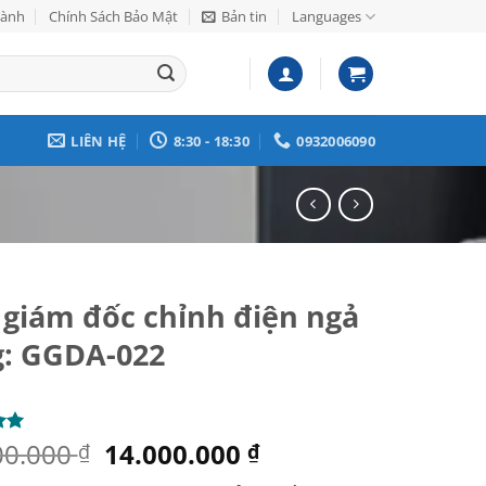
Hành
Chính Sách Bảo Mật
Bản tin
Languages
LIÊN HỆ
8:30 - 18:30
0932006090
giám đốc chỉnh điện ngả
g: GGDA-022
Giá
Giá
00.000
14.000.000
₫
₫
gốc
hiện