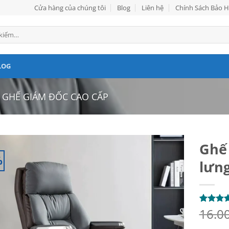
Cửa hàng của chúng tôi
Blog
Liên hệ
Chính Sách Bảo 
LOG
GHẾ GIÁM ĐỐC CAO CẤP
Ghế 
%
lưn
16.0
5
1
trên 5
dựa trên
đánh giá