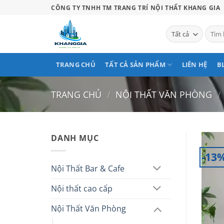
Bỏ
CÔNG TY TNHH TM TRANG TRÍ NỘI THẤT KHANG GIA
qua
nội
Tìm
kiếm:
dung
TRANG CHỦ
TẤT CẢ SẢN PHẨM
LIÊN HỆ
B
TRANG CHỦ
/
NỘI THẤT VĂN PHÒNG
/
DANH MỤC
-13
Nội Thất Bar & Cafe
Nội thất cao cấp
Nội Thất Văn Phòng