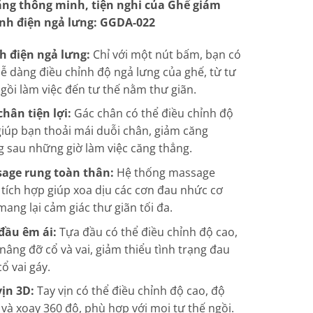
ăng thông minh, tiện nghi của Ghế giám
là:
tại
ỉnh điện ngả lưng: GGDA-022
16.000.000 ₫.
là:
14.000.000 ₫.
h điện ngả lưng:
Chỉ với một nút bấm, bạn có
dễ dàng điều chỉnh độ ngả lưng của ghế, từ tư
ngồi làm việc đến tư thế nằm thư giãn.
chân tiện lợi:
Gác chân có thể điều chỉnh độ
 giúp bạn thoải mái duỗi chân, giảm căng
g sau những giờ làm việc căng thẳng.
age rung toàn thân:
Hệ thống massage
 tích hợp giúp xoa dịu các cơn đau nhức cơ
mang lại cảm giác thư giãn tối đa.
đầu êm ái:
Tựa đầu có thể điều chỉnh độ cao,
nâng đỡ cổ và vai, giảm thiểu tình trạng đau
ổ vai gáy.
vịn 3D:
Tay vịn có thể điều chỉnh độ cao, độ
 và xoay 360 độ, phù hợp với mọi tư thế ngồi.