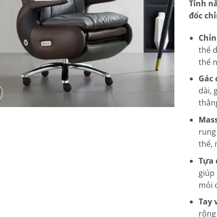
Tính n
đốc ch
Chỉn
thể 
thế 
Gác 
dài,
thẳn
Mass
rung
thể, 
Tựa 
giúp 
mỏi c
Tay 
rộng