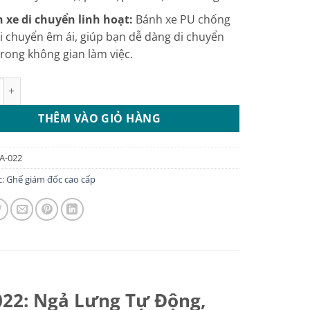
 xe di chuyển linh hoạt:
Bánh xe PU chống
di chuyển êm ái, giúp bạn dễ dàng di chuyển
trong không gian làm việc.
 đốc chỉnh điện ngả lưng: GGDA-022 số lượng
THÊM VÀO GIỎ HÀNG
A-022
c:
Ghế giám đốc cao cấp
22: Ngả Lưng Tự Động,