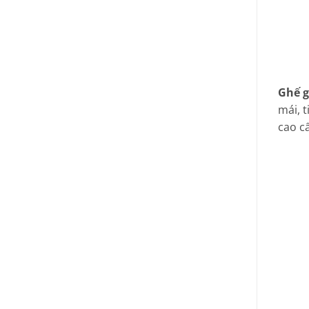
Ghế g
mái, t
cao c