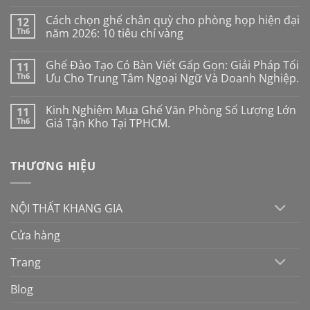
Không
có
Cách chọn ghế chân quỳ cho phòng họp hiện đại
12
bình
luận
Th6
năm 2026: 10 tiêu chí vàng
ở
Ghế
Không
công
có
Ghế Đào Tạo Có Bàn Viết Gấp Gọn: Giải Pháp Tối
11
thái
bình
học
luận
Th6
Ưu Cho Trung Tâm Ngoại Ngữ Và Doanh Nghiệp.
cho
ở
người
Cách
Không
mới:
chọn
có
Kinh Nghiệm Mua Ghế Văn Phòng Số Lượng Lớn
11
Đừng
ghế
bình
mua
chân
luận
Th6
Giá Tận Kho Tại TPHCM.
theo
quỳ
ở
cảm
cho
Ghế
Không
tính
phòng
Đào
có
nếu
họp
Tạo
bình
THƯƠNG HIỆU
không
hiện
Có
luận
muốn
đại
Bàn
ở
“tiền
năm
Viết
Kinh
mất
2026:
Gấp
Nghiệm
tật
10
Gọn:
Mua
NỘI THẤT KHANG GIA
mang
tiêu
Giải
Ghế
chí
Pháp
Văn
vàng
Tối
Phòng
Cửa hàng
Ưu
Số
Cho
Lượng
Trung
Lớn
Trang
Tâm
Giá
Ngoại
Tận
Ngữ
Kho
Blog
Và
Tại
Doanh
TPHCM.
Nghiệp.