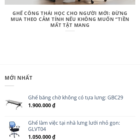
GHẾ CÔNG THÁI HỌC CHO NGƯỜI MỚI: ĐỪNG
MUA THEO CẢM TÍNH NẾU KHÔNG MUỐN “TIỀN
MẤT TẬT MANG
MỚI NHẤT
Ghế băng chờ không có tựa lưng: GBC29
1.900.000
₫
Ghế làm việc tại nhà lưng lưới nhỏ gọn:
GLVT04
1.050.000
₫