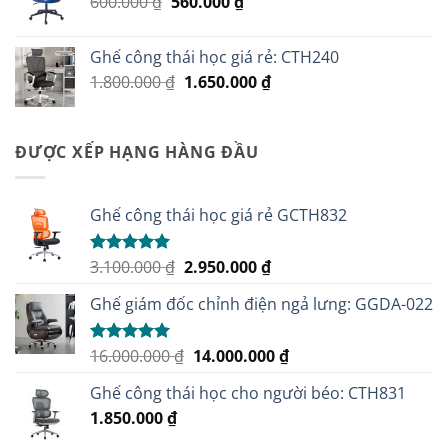
Giá
Giá
600.000
₫
560.000
₫
gốc
hiện
là:
tại
Ghế công thái học giá rẻ: CTH240
600.000 ₫.
là:
Giá
Giá
1.800.000
₫
1.650.000
₫
560.000 ₫.
gốc
hiện
là:
tại
1.800.000 ₫.
là:
ĐƯỢC XẾP HẠNG HÀNG ĐẦU
1.650.000 ₫.
Ghế công thái học giá rẻ GCTH832
Giá
Giá
3.100.000
₫
2.950.000
₫
Được xếp
hạng
5.00
gốc
hiện
5 sao
Ghế giám đốc chỉnh điện ngả lưng: GGDA-022
là:
tại
3.100.000 ₫.
là:
2.950.000 ₫.
Giá
Giá
16.000.000
₫
14.000.000
₫
Được xếp
hạng
5.00
gốc
hiện
5 sao
Ghế công thái học cho người béo: CTH831
là:
tại
1.850.000
₫
16.000.000 ₫.
là:
14.000.000 ₫.