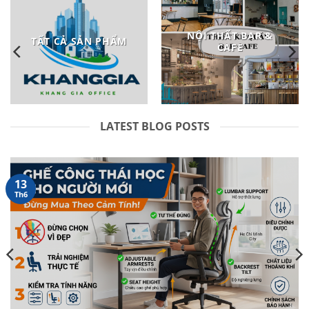
NỘI THẤT BAR &
TẤT CẢ SẢN PHẨM
CAFE
LATEST BLOG POSTS
13
Th6