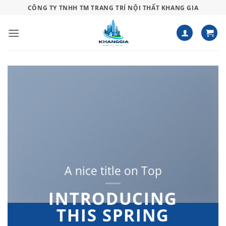
Bỏ
CÔNG TY TNHH TM TRANG TRÍ NỘI THẤT KHANG GIA
qua
nội
dung
A nice title on Top
INTRODUCING
THIS SPRING