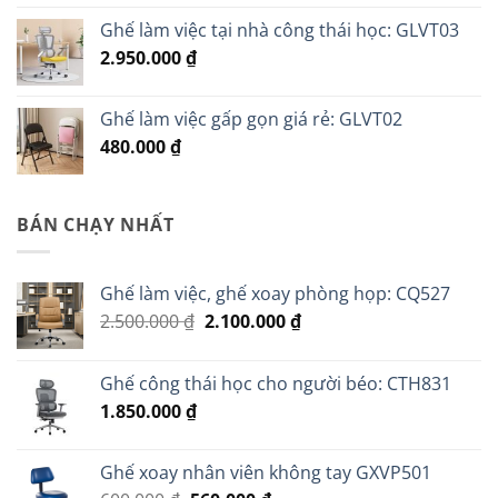
Ghế làm việc tại nhà công thái học: GLVT03
2.950.000
₫
Ghế làm việc gấp gọn giá rẻ: GLVT02
480.000
₫
BÁN CHẠY NHẤT
Ghế làm việc, ghế xoay phòng họp: CQ527
Giá
Giá
2.500.000
₫
2.100.000
₫
gốc
hiện
là:
tại
Ghế công thái học cho người béo: CTH831
2.500.000 ₫.
là:
1.850.000
₫
2.100.000 ₫.
Ghế xoay nhân viên không tay GXVP501