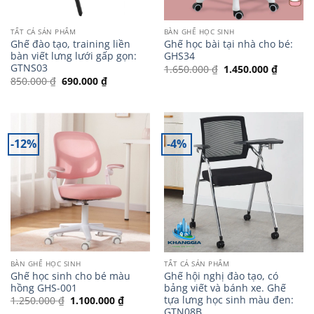
TẤT CẢ SẢN PHẨM
BÀN GHẾ HỌC SINH
Ghế đào tạo, training liền
Ghế học bài tại nhà cho bé:
bàn viết lưng lưới gấp gọn:
GHS34
GTNS03
Giá
Giá
1.650.000
₫
1.450.000
₫
gốc
hiện
Giá
Giá
850.000
₫
690.000
₫
là:
tại
gốc
hiện
1.650.000 ₫.
là:
là:
tại
1.450.0
850.000 ₫.
là:
690.000 ₫.
-12%
-4%
BÀN GHẾ HỌC SINH
TẤT CẢ SẢN PHẨM
Ghế học sinh cho bé màu
Ghế hội nghị đào tạo, có
hồng GHS-001
bảng viết và bánh xe. Ghế
tựa lưng học sinh màu đen:
Giá
Giá
1.250.000
₫
1.100.000
₫
gốc
hiện
GTN08B