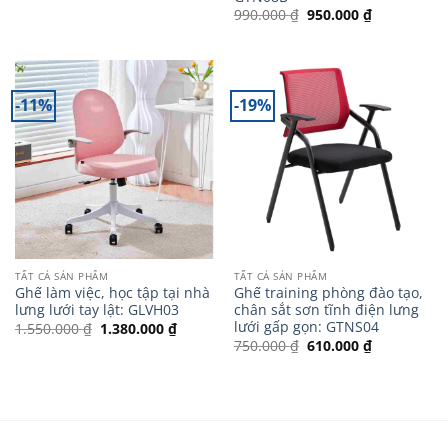
là:
tại
Giá
Giá
990.000
₫
950.000
₫
1.250.000 ₫.
là:
gốc
hiện
1.100.000 ₫.
là:
tại
990.000 ₫.
là:
950.000 ₫.
-11%
-19%
TẤT CẢ SẢN PHẨM
TẤT CẢ SẢN PHẨM
Ghế làm việc, học tập tại nhà
Ghế training phòng đào tạo,
lưng lưới tay lật: GLVH03
chân sắt sơn tĩnh điện lưng
lưới gấp gọn: GTNS04
Giá
Giá
1.550.000
₫
1.380.000
₫
gốc
hiện
Giá
Giá
750.000
₫
610.000
₫
là:
tại
gốc
hiện
1.550.000 ₫.
là:
là:
tại
1.380.000 ₫.
750.000 ₫.
là:
610.000 ₫.