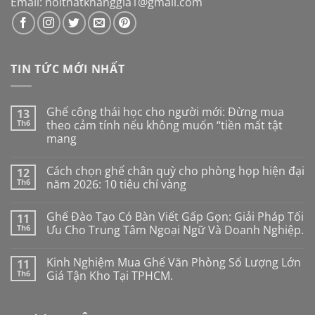
Email: noithatkhanggia1@gmail.com
TIN TỨC MỚI NHẤT
Ghế công thái học cho người mới: Đừng mua
13
Th6
theo cảm tính nếu không muốn “tiền mất tật
mang
Không
có
Cách chọn ghế chân quỳ cho phòng họp hiện đại
12
bình
luận
Th6
năm 2026: 10 tiêu chí vàng
ở
Ghế
Không
công
có
Ghế Đào Tạo Có Bàn Viết Gấp Gọn: Giải Pháp Tối
11
thái
bình
học
luận
Th6
Ưu Cho Trung Tâm Ngoại Ngữ Và Doanh Nghiệp.
cho
ở
người
Cách
Không
mới:
chọn
có
Kinh Nghiệm Mua Ghế Văn Phòng Số Lượng Lớn
11
Đừng
ghế
bình
mua
chân
luận
Th6
Giá Tận Kho Tại TPHCM.
theo
quỳ
ở
cảm
cho
Ghế
Không
tính
phòng
Đào
có
nếu
họp
Tạo
bình