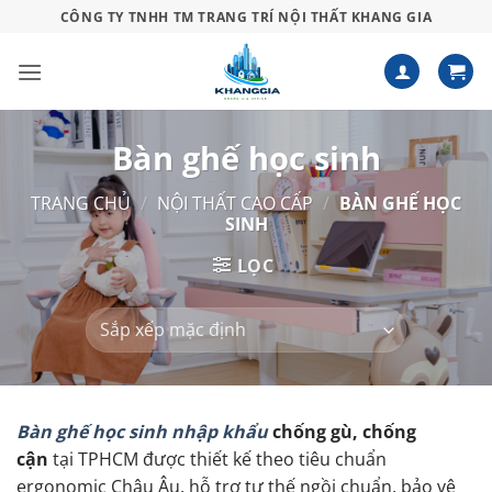
Bỏ
CÔNG TY TNHH TM TRANG TRÍ NỘI THẤT KHANG GIA
qua
nội
dung
Bàn ghế học sinh
TRANG CHỦ
/
NỘI THẤT CAO CẤP
/
BÀN GHẾ HỌC
SINH
LỌC
Bàn ghế học sinh nhập khẩu
chống gù, chống
cận
tại TPHCM được thiết kế theo tiêu chuẩn
ergonomic Châu Âu, hỗ trợ tư thế ngồi chuẩn, bảo vệ