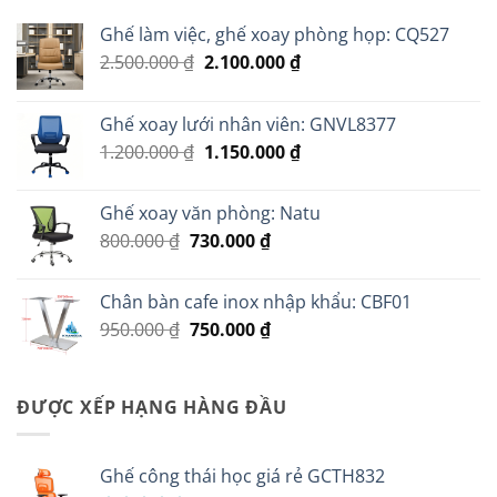
Ghế làm việc, ghế xoay phòng họp: CQ527
Giá
Giá
2.500.000
₫
2.100.000
₫
gốc
hiện
là:
tại
Ghế xoay lưới nhân viên: GNVL8377
2.500.000 ₫.
là:
Giá
Giá
1.200.000
₫
1.150.000
₫
2.100.000 ₫.
gốc
hiện
là:
tại
Ghế xoay văn phòng: Natu
1.200.000 ₫.
là:
Giá
Giá
800.000
₫
730.000
₫
1.150.000 ₫.
gốc
hiện
là:
tại
Chân bàn cafe inox nhập khẩu: CBF01
800.000 ₫.
là:
Giá
Giá
950.000
₫
750.000
₫
730.000 ₫.
gốc
hiện
là:
tại
950.000 ₫.
là:
ĐƯỢC XẾP HẠNG HÀNG ĐẦU
750.000 ₫.
Ghế công thái học giá rẻ GCTH832