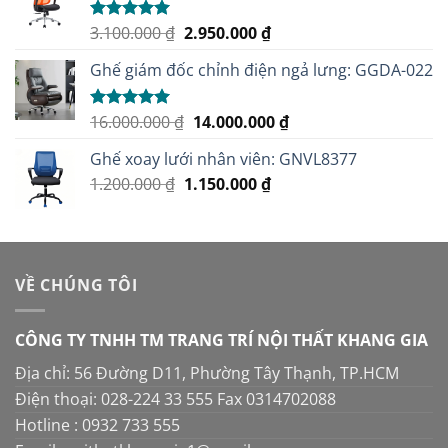
Giá
Giá
3.100.000
₫
2.950.000
₫
Được xếp
hạng
5.00
gốc
hiện
5 sao
Ghế giám đốc chỉnh điện ngả lưng: GGDA-022
là:
tại
3.100.000 ₫.
là:
2.950.000 ₫.
Giá
Giá
16.000.000
₫
14.000.000
₫
Được xếp
hạng
5.00
gốc
hiện
5 sao
Ghế xoay lưới nhân viên: GNVL8377
là:
tại
Giá
Giá
1.200.000
₫
1.150.000
16.000.000 ₫.
₫
là:
gốc
hiện
14.000.000 ₫.
là:
tại
1.200.000 ₫.
là:
1.150.000 ₫.
VỀ CHÚNG TÔI
CÔNG TY TNHH TM TRANG TRÍ NỘI THẤT KHANG GIA
Địa chỉ: 56 Đường D11, Phường Tây Thạnh, TP.HCM
Điện thoại: 028-224 33 555 Fax 0314702088
Hotline : 0932 733 555