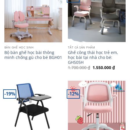
BÀN GHẾ HỌC SINH
TẤT CẢ SẢN PHẨM
Bộ bàn ghế học bài thông
Ghế công thái học trẻ em,
minh chống gù cho bé BGH01
học bài tại nhà cho bé:
GHS05H
Giá
Giá
1.700.000
₫
1.550.000
₫
gốc
hiện
là:
tại
1.700.000 ₫.
là:
1.550.0
-19%
-12%