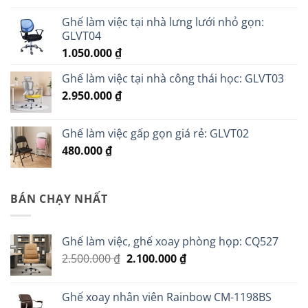
Ghế làm việc tại nhà lưng lưới nhỏ gọn:
GLVT04
1.050.000
₫
Ghế làm việc tại nhà công thái học: GLVT03
2.950.000
₫
Ghế làm việc gấp gọn giá rẻ: GLVT02
480.000
₫
BÁN CHẠY NHẤT
Ghế làm việc, ghế xoay phòng họp: CQ527
Giá
Giá
2.500.000
₫
2.100.000
₫
gốc
hiện
là:
tại
Ghế xoay nhân viên Rainbow CM-1198BS
2.500.000 ₫.
là: