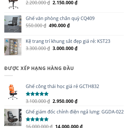
Giá
Giá
2.200.000
₫
2.150.000
₫
2.100.000 ₫.
gốc
hiện
là:
tại
Ghế văn phòng chân quỳ CQ409
2.200.000 ₫.
là:
Giá
Giá
550.000
₫
490.000
₫
2.150.000 ₫.
gốc
hiện
là:
tại
Kệ trang trí khung sắt đẹp giá rẻ: KST23
550.000 ₫.
là:
Giá
Giá
3.300.000
₫
3.000.000
₫
490.000 ₫.
gốc
hiện
là:
tại
3.300.000 ₫.
là:
ĐƯỢC XẾP HẠNG HÀNG ĐẦU
3.000.000 ₫.
Ghế công thái học giá rẻ GCTH832
Giá
Giá
3.100.000
₫
2.950.000
₫
Được xếp
hạng
5.00
gốc
hiện
5 sao
Ghế giám đốc chỉnh điện ngả lưng: GGDA-022
là:
tại
3.100.000 ₫.
là:
2.950.000 ₫.
Giá
Giá
16.000.000
₫
14.000.000
₫
Được xếp