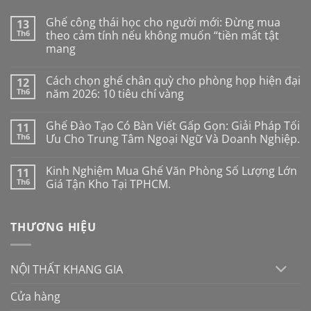
Ghế công thái học cho người mới: Đừng mua
13
Th6
theo cảm tính nếu không muốn “tiền mất tật
mang
Không
có
Cách chọn ghế chân quỳ cho phòng họp hiện đại
12
bình
luận
Th6
năm 2026: 10 tiêu chí vàng
ở
Ghế
Không
công
có
Ghế Đào Tạo Có Bàn Viết Gấp Gọn: Giải Pháp Tối
11
thái
bình
học
luận
Th6
Ưu Cho Trung Tâm Ngoại Ngữ Và Doanh Nghiệp.
cho
ở
người
Cách
Không
mới:
chọn
có
Kinh Nghiệm Mua Ghế Văn Phòng Số Lượng Lớn
11
Đừng
ghế
bình
mua
chân
luận
Th6
Giá Tận Kho Tại TPHCM.
theo
quỳ
ở
cảm
cho
Ghế
Không
tính
phòng
Đào
có
nếu
họp
Tạo
bình
THƯƠNG HIỆU
không
hiện
Có
luận
muốn
đại
Bàn
ở
“tiền
năm
Viết
Kinh
mất
2026:
Gấp
Nghiệm
tật
10
Gọn:
Mua
NỘI THẤT KHANG GIA
mang
tiêu
Giải
Ghế
chí
Pháp
Văn
vàng
Tối
Phòng
Cửa hàng
Ưu
Số
Cho
Lượng