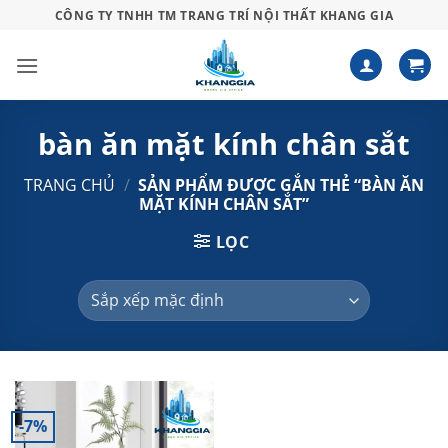
Bỏ
CÔNG TY TNHH TM TRANG TRÍ NỘI THẤT KHANG GIA
qua
nội
dung
bàn ăn mặt kính chân sắt
TRANG CHỦ
/
SẢN PHẨM ĐƯỢC GẮN THẺ “BÀN ĂN
MẶT KÍNH CHÂN SẮT”
LỌC
-7%