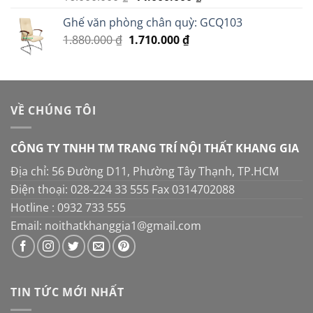
hạng
5.00
gốc
hiện
5 sao
Ghế văn phòng chân quỳ: GCQ103
là:
tại
Giá
Giá
1.880.000
₫
1.710.000
16.000.000 ₫.
₫
là:
gốc
hiện
14.000.000 ₫.
là:
tại
1.880.000 ₫.
là:
1.710.000 ₫.
VỀ CHÚNG TÔI
CÔNG TY TNHH TM TRANG TRÍ NỘI THẤT KHANG GIA
Địa chỉ: 56 Đường D11, Phường Tây Thạnh, TP.HCM
Điện thoại: 028-224 33 555 Fax 0314702088
Hotline : 0932 733 555
Email: noithatkhanggia1@gmail.com
TIN TỨC MỚI NHẤT