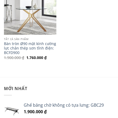
TẤT CẢ SẢN PHẨM
Bàn tròn Ø90 mặt kính cường
lực chân thép sơn tĩnh điện:
BCFD900
Giá
Giá
1.900.000
₫
1.760.000
₫
gốc
hiện
là:
tại
1.900.000 ₫.
là:
1.760.000 ₫.
MỚI NHẤT
Ghế băng chờ không có tựa lưng: GBC29
1.900.000
₫