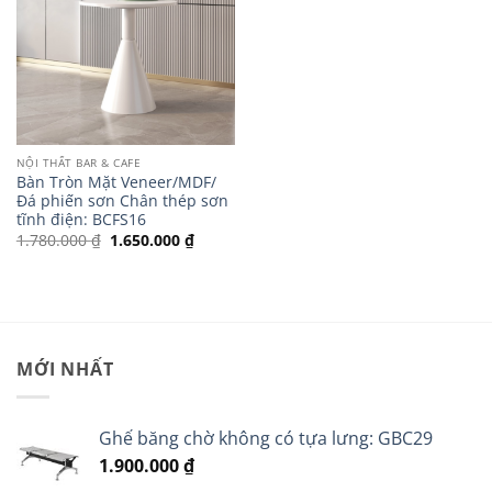
NỘI THẤT BAR & CAFE
Bàn Tròn Mặt Veneer/MDF/
Đá phiến sơn Chân thép sơn
tĩnh điện: BCFS16
Giá
Giá
1.780.000
₫
1.650.000
₫
gốc
hiện
là:
tại
1.780.000 ₫.
là:
1.650.000 ₫.
MỚI NHẤT
Ghế băng chờ không có tựa lưng: GBC29
1.900.000
₫