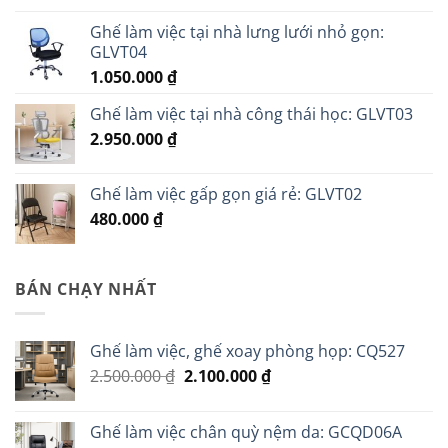
Ghế làm việc tại nhà lưng lưới nhỏ gọn:
GLVT04
1.050.000
₫
Ghế làm việc tại nhà công thái học: GLVT03
2.950.000
₫
Ghế làm việc gấp gọn giá rẻ: GLVT02
480.000
₫
BÁN CHẠY NHẤT
Ghế làm việc, ghế xoay phòng họp: CQ527
Giá
Giá
2.500.000
₫
2.100.000
₫
gốc
hiện
là:
tại
Ghế làm việc chân quỳ nệm da: GCQD06A
2.500.000 ₫.
là: