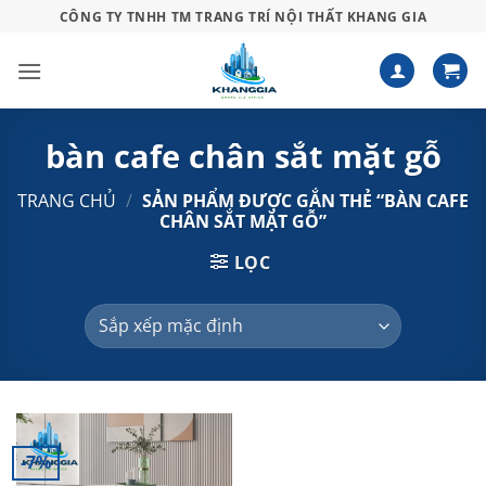
Bỏ
CÔNG TY TNHH TM TRANG TRÍ NỘI THẤT KHANG GIA
qua
nội
dung
bàn cafe chân sắt mặt gỗ
TRANG CHỦ
/
SẢN PHẨM ĐƯỢC GẮN THẺ “BÀN CAFE
CHÂN SẮT MẶT GỖ”
LỌC
-7%