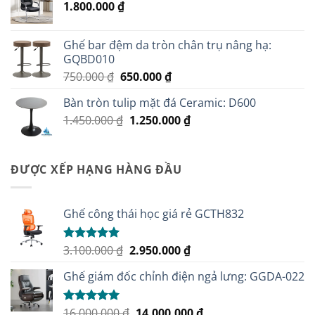
1.800.000
₫
2.100.000 ₫.
Ghế bar đệm da tròn chân trụ nâng hạ:
GQBD010
Giá
Giá
750.000
₫
650.000
₫
gốc
hiện
Bàn tròn tulip mặt đá Ceramic: D600
là:
tại
Giá
Giá
1.450.000
₫
750.000 ₫.
1.250.000
là:
₫
gốc
hiện
650.000 ₫.
là:
tại
1.450.000 ₫.
là:
ĐƯỢC XẾP HẠNG HÀNG ĐẦU
1.250.000 ₫.
Ghế công thái học giá rẻ GCTH832
Giá
Giá
3.100.000
₫
2.950.000
₫
Được xếp
hạng
5.00
gốc
hiện
5 sao
Ghế giám đốc chỉnh điện ngả lưng: GGDA-022
là:
tại
3.100.000 ₫.
là:
2.950.000 ₫.
Giá
Giá
16.000.000
₫
14.000.000
₫
Được xếp