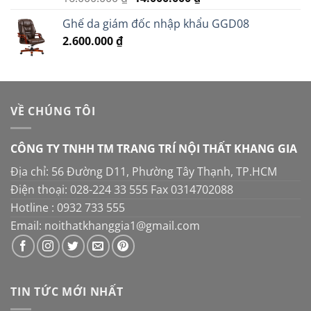
hạng
5.00
gốc
hiện
5 sao
Ghế da giám đốc nhập khẩu GGD08
là:
tại
2.600.000
₫
16.000.000 ₫.
là:
14.000.000 ₫.
VỀ CHÚNG TÔI
CÔNG TY TNHH TM TRANG TRÍ NỘI THẤT KHANG GIA
Địa chỉ: 56 Đường D11, Phường Tây Thạnh, TP.HCM
Điện thoại: 028-224 33 555 Fax 0314702088
Hotline : 0932 733 555
Email: noithatkhanggia1@gmail.com
TIN TỨC MỚI NHẤT