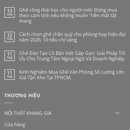
Ghế công thái học cho người mới: Đừng mua
13
Th6
theo cảm tính nếu không muốn “tiền mất tật
mang
Không
có
Cách chọn ghế chân quỳ cho phòng họp hiện đại
12
bình
luận
Th6
năm 2026: 10 tiêu chí vàng
ở
Ghế
Không
công
có
Ghế Đào Tạo Có Bàn Viết Gấp Gọn: Giải Pháp Tối
11
thái
bình
học
luận
Th6
Ưu Cho Trung Tâm Ngoại Ngữ Và Doanh Nghiệp.
cho
ở
người
Cách
Không
mới:
chọn
có
Kinh Nghiệm Mua Ghế Văn Phòng Số Lượng Lớn
11
Đừng
ghế
bình
mua
chân
luận
Th6
Giá Tận Kho Tại TPHCM.
theo
quỳ
ở
cảm
cho
Ghế
Không
tính
phòng
Đào
có
nếu
họp
Tạo
bình
THƯƠNG HIỆU
không
hiện
Có
luận
muốn
đại
Bàn
ở
“tiền
năm
Viết
Kinh
mất
2026:
Gấp
Nghiệm
tật
10
Gọn:
Mua
NỘI THẤT KHANG GIA
mang
tiêu
Giải
Ghế
chí
Pháp
Văn
vàng
Tối
Phòng
Cửa hàng
Ưu
Số
Cho
Lượng