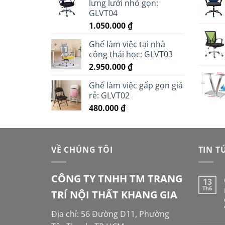
lưng lưới nhỏ gọn:
GLVT04
1.050.000
₫
Ghế làm việc tại nhà
công thái học: GLVT03
2.950.000
₫
Ghế làm việc gấp gọn giá
rẻ: GLVT02
480.000
₫
VỀ CHÚNG TÔI
TIN T
CÔNG TY TNHH TM TRANG
13
Th6
TRÍ NỘI THẤT KHANG GIA
Địa chỉ: 56 Đường D11, Phường