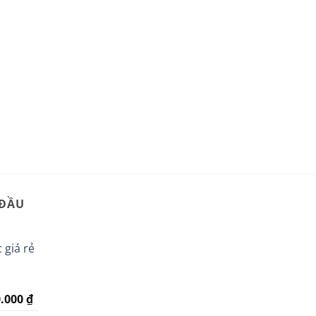
 ĐẦU
 giá rẻ
Giá
0.000
₫
hiện