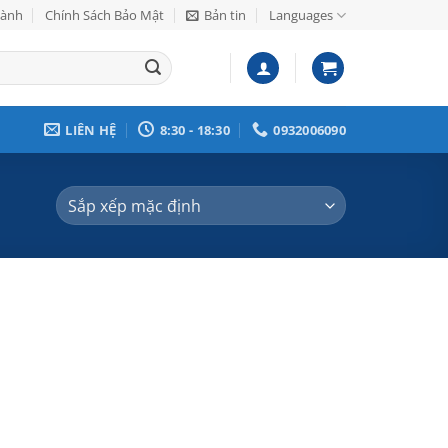
Hành
Chính Sách Bảo Mật
Bản tin
Languages
LIÊN HỆ
8:30 - 18:30
0932006090