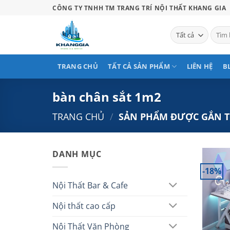
Bỏ
CÔNG TY TNHH TM TRANG TRÍ NỘI THẤT KHANG GIA
qua
nội
Tìm
kiếm:
dung
TRANG CHỦ
TẤT CẢ SẢN PHẨM
LIÊN HỆ
B
bàn chân sắt 1m2
TRANG CHỦ
/
SẢN PHẨM ĐƯỢC GẮN TH
DANH MỤC
-18%
Nội Thất Bar & Cafe
Nội thất cao cấp
Nội Thất Văn Phòng