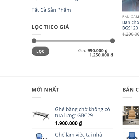
Tất Cả Sản Phẩm
BÀN GAM
Bàn chơ
LỌC THEO GIÁ
BGS120
1.200.0
Giá
Giá
Giá:
990.000 ₫
—
LỌC
tối
tối
1.250.000 ₫
thiểu
đa
MỚI NHẤT
BÁN 
Ghế băng chờ không có
tựa lưng: GBC29
1.900.000
₫
Ghế làm việc tại nhà