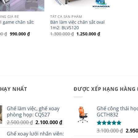
ING GIÁ RẺ
TẤT CẢ SẢN PHẨM
i game chân sắt:
Bàn làm việc chân sắt oval
1m2: BLVS120
Giá
Giá
Giá
Giá
00
₫
990.000
₫
1.300.000
₫
1.250.000
₫
gốc
hiện
gốc
hiện
là:
tại
là:
tại
1.200.000 ₫.
là:
1.300.000 ₫.
là:
990.000 ₫.
1.250.000 ₫.
CHẠY NHẤT
ĐƯỢC XẾP HẠNG HÀNG
Ghế làm việc, ghế xoay
Ghế công thái học
phòng họp: CQ527
GCTH832
Giá
Giá
2.500.000
₫
2.100.000
₫
gốc
hiện
Giá
3.100.000
₫
2.95
Được xếp
Ghế xoay lưới nhân viên:
là:
tại
hạng
5.00
gốc