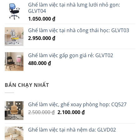
Ghế làm việc tại nhà lưng lưới nhỏ gọn:
GLVT04
1.050.000
₫
Ghế làm việc tại nhà công thái học: GLVT03
2.950.000
₫
Ghế làm việc gấp gọn giá rẻ: GLVT02
480.000
₫
BÁN CHẠY NHẤT
Ghế làm việc, ghế xoay phòng họp: CQ527
Giá
Giá
2.500.000
₫
2.100.000
₫
gốc
hiện
là:
tại
Ghế làm việc tại nhà nệm da: GLVD02
2.500.000 ₫.
là:
2.100.000 ₫.