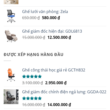
Ghế lưới văn phòng: Zela
Giá
Giá
650.000
₫
580.000
₫
gốc
hiện
là:
tại
Ghế giám đốc hiện đại: GDL6813
650.000 ₫.
là:
Giá
Giá
15.000.000
₫
12.500.000
₫
580.000 ₫.
gốc
hiện
là:
tại
15.000.000 ₫.
là:
ĐƯỢC XẾP HẠNG HÀNG ĐẦU
12.500.000 ₫.
Ghế công thái học giá rẻ GCTH832
Giá
Giá
3.100.000
₫
2.950.000
₫
Được xếp
hạng
5.00
gốc
hiện
5 sao
Ghế giám đốc chỉnh điện ngả lưng: GGDA-022
là:
tại
3.100.000 ₫.
là:
2.950.000 ₫.
Giá
Giá
16.000.000
₫
14.000.000
₫
Được xếp
hạng
5.00
gốc
hiện