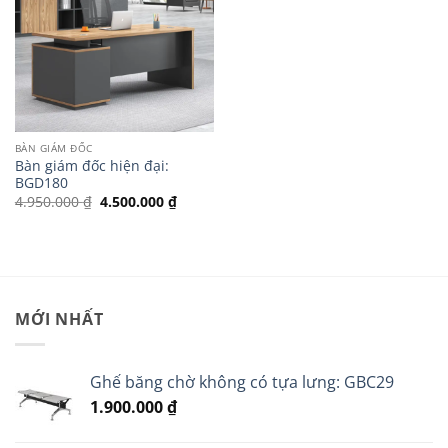
BÀN GIÁM ĐỐC
Bàn giám đốc hiện đại:
BGD180
Giá
Giá
4.950.000
₫
4.500.000
₫
gốc
hiện
là:
tại
4.950.000 ₫.
là:
4.500.000 ₫.
MỚI NHẤT
Ghế băng chờ không có tựa lưng: GBC29
1.900.000
₫