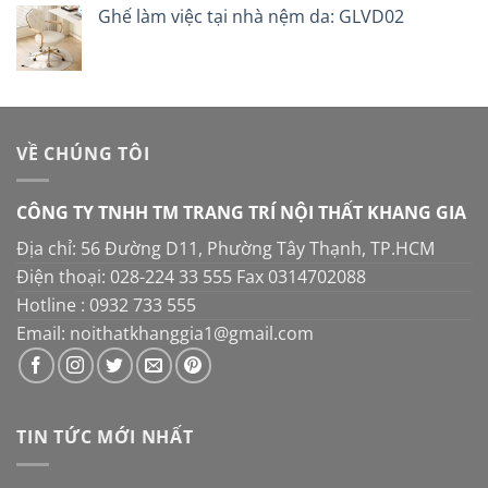
5 sao
Ghế làm việc tại nhà nệm da: GLVD02
là:
tại
16.000.000 ₫.
là:
14.000.000 ₫.
VỀ CHÚNG TÔI
CÔNG TY TNHH TM TRANG TRÍ NỘI THẤT KHANG GIA
Địa chỉ: 56 Đường D11, Phường Tây Thạnh, TP.HCM
Điện thoại: 028-224 33 555 Fax 0314702088
Hotline : 0932 733 555
Email: noithatkhanggia1@gmail.com
TIN TỨC MỚI NHẤT