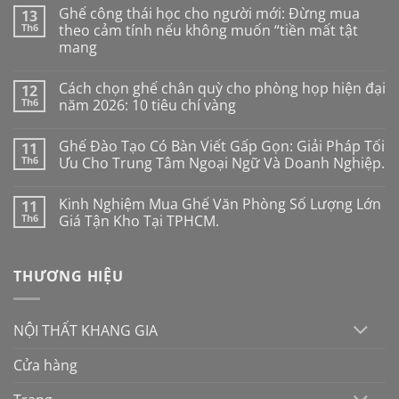
Ghế công thái học cho người mới: Đừng mua
13
Th6
theo cảm tính nếu không muốn “tiền mất tật
mang
Không
có
Cách chọn ghế chân quỳ cho phòng họp hiện đại
12
bình
luận
Th6
năm 2026: 10 tiêu chí vàng
ở
Ghế
Không
công
có
Ghế Đào Tạo Có Bàn Viết Gấp Gọn: Giải Pháp Tối
11
thái
bình
học
luận
Th6
Ưu Cho Trung Tâm Ngoại Ngữ Và Doanh Nghiệp.
cho
ở
người
Cách
Không
mới:
chọn
có
Kinh Nghiệm Mua Ghế Văn Phòng Số Lượng Lớn
11
Đừng
ghế
bình
mua
chân
luận
Th6
Giá Tận Kho Tại TPHCM.
theo
quỳ
ở
cảm
cho
Ghế
Không
tính
phòng
Đào
có
nếu
họp
Tạo
bình
THƯƠNG HIỆU
không
hiện
Có
luận
muốn
đại
Bàn
ở
“tiền
năm
Viết
Kinh
mất
2026:
Gấp
Nghiệm
tật
10
Gọn:
Mua
NỘI THẤT KHANG GIA
mang
tiêu
Giải
Ghế
chí
Pháp
Văn
vàng
Tối
Phòng
Cửa hàng
Ưu
Số
Cho
Lượng
Trung
Lớn