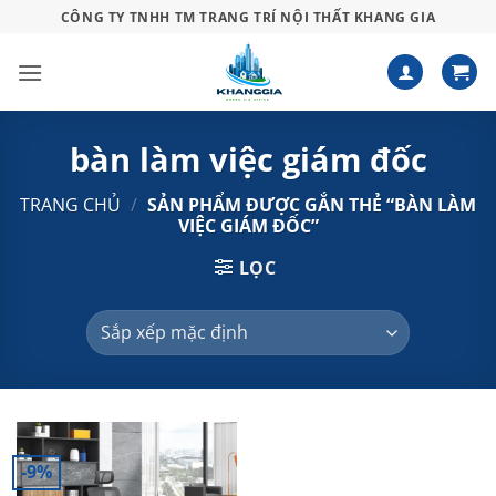
Bỏ
CÔNG TY TNHH TM TRANG TRÍ NỘI THẤT KHANG GIA
qua
nội
dung
bàn làm việc giám đốc
TRANG CHỦ
/
SẢN PHẨM ĐƯỢC GẮN THẺ “BÀN LÀM
VIỆC GIÁM ĐỐC”
LỌC
-9%