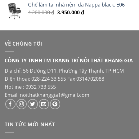
5 sao
Ghế làm tại nhà nệm da Nappa black: E06
là:
tại
Giá
Giá
4.200.000
₫
3.950.000
16.000.000 ₫.
₫
là:
gốc
hiện
14.000.000 ₫.
là:
tại
4.200.000 ₫.
là:
3.950.000 ₫.
VỀ CHÚNG TÔI
CÔNG TY TNHH TM TRANG TRÍ NỘI THẤT KHANG GIA
Địa chỉ: 56 Đường D11, Phường Tây Thạnh, TP.HCM
Điện thoại: 028-224 33 555 Fax 0314702088
Hotline : 0932 733 555
Email: noithatkhanggia1@gmail.com
TIN TỨC MỚI NHẤT