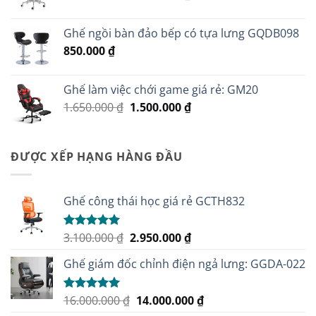
gốc
hiện
là:
tại
Ghế ngồi bàn đảo bếp có tựa lưng GQDB098
4.200.000 ₫.
là:
850.000
₫
3.950.000 ₫.
Ghế làm việc chới game giá rẻ: GM20
Giá
Giá
1.650.000
₫
1.500.000
₫
gốc
hiện
là:
tại
1.650.000 ₫.
là:
ĐƯỢC XẾP HẠNG HÀNG ĐẦU
1.500.000 ₫.
Ghế công thái học giá rẻ GCTH832
Giá
Giá
3.100.000
₫
2.950.000
₫
Được xếp
hạng
5.00
gốc
hiện
5 sao
Ghế giám đốc chỉnh điện ngả lưng: GGDA-022
là:
tại
3.100.000 ₫.
là:
2.950.000 ₫.
Giá
Giá
16.000.000
₫
14.000.000
₫
Được xếp
hạng
5.00
gốc
hiện