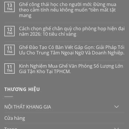
Ghế công thái học cho người mới: Đừng mua
13
Th6
theo cảm tính nếu không muốn “tiền mất tật
mang
Không
có
Cách chọn ghế chân quỳ cho phòng họp hiện đại
12
bình
luận
Th6
năm 2026: 10 tiêu chí vàng
ở
Ghế
Không
công
có
Ghế Đào Tạo Có Bàn Viết Gấp Gọn: Giải Pháp Tối
11
thái
bình
học
luận
Th6
Ưu Cho Trung Tâm Ngoại Ngữ Và Doanh Nghiệp.
cho
ở
người
Cách
Không
mới:
chọn
có
Kinh Nghiệm Mua Ghế Văn Phòng Số Lượng Lớn
11
Đừng
ghế
bình
mua
chân
luận
Th6
Giá Tận Kho Tại TPHCM.
theo
quỳ
ở
cảm
cho
Ghế
Không
tính
phòng
Đào
có
nếu
họp
Tạo
bình
THƯƠNG HIỆU
không
hiện
Có
luận
muốn
đại
Bàn
ở
“tiền
năm
Viết
Kinh
mất
2026:
Gấp
Nghiệm
tật
10
Gọn:
Mua
NỘI THẤT KHANG GIA
mang
tiêu
Giải
Ghế
chí
Pháp
Văn
vàng
Tối
Phòng
Cửa hàng
Ưu
Số
Cho
Lượng
Trung
Lớn