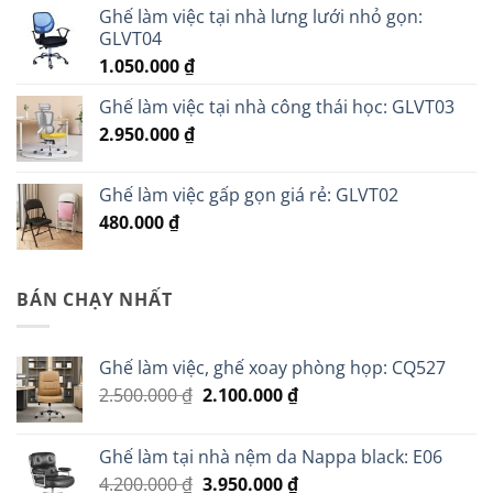
Ghế làm việc tại nhà lưng lưới nhỏ gọn:
GLVT04
1.050.000
₫
Ghế làm việc tại nhà công thái học: GLVT03
2.950.000
₫
Ghế làm việc gấp gọn giá rẻ: GLVT02
480.000
₫
BÁN CHẠY NHẤT
Ghế làm việc, ghế xoay phòng họp: CQ527
Giá
Giá
2.500.000
₫
2.100.000
₫
gốc
hiện
là:
tại
Ghế làm tại nhà nệm da Nappa black: E06
2.500.000 ₫.
là:
Giá
Giá
4.200.000
₫
3.950.000
₫
2.100.000 ₫.