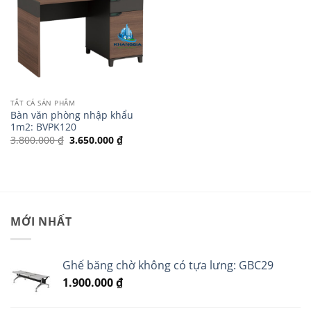
TẤT CẢ SẢN PHẨM
Bàn văn phòng nhập khẩu
1m2: BVPK120
Giá
Giá
3.800.000
₫
3.650.000
₫
gốc
hiện
là:
tại
3.800.000 ₫.
là:
3.650.000 ₫.
MỚI NHẤT
Ghế băng chờ không có tựa lưng: GBC29
1.900.000
₫