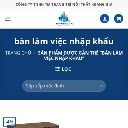
Bỏ
CÔNG TY TNHH TM TRANG TRÍ NỘI THẤT KHANG GIA
qua
nội
dung
bàn làm việc nhập khẩu
TRANG CHỦ
/
SẢN PHẨM ĐƯỢC GẮN THẺ “BÀN LÀM
VIỆC NHẬP KHẨU”
LỌC
-4%