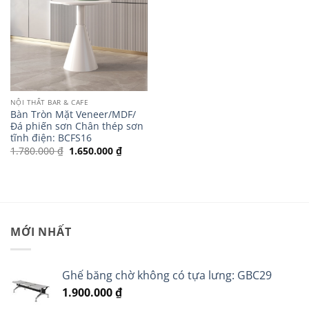
NỘI THẤT BAR & CAFE
Bàn Tròn Mặt Veneer/MDF/
Đá phiến sơn Chân thép sơn
tĩnh điện: BCFS16
Giá
Giá
1.780.000
₫
1.650.000
₫
gốc
hiện
là:
tại
1.780.000 ₫.
là:
1.650.000 ₫.
MỚI NHẤT
Ghế băng chờ không có tựa lưng: GBC29
1.900.000
₫