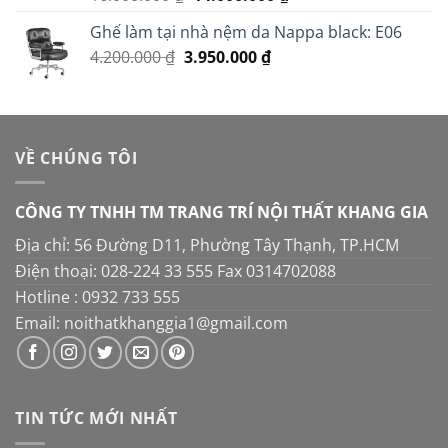
hạng
5.00
gốc
hiện
5 sao
Ghế làm tại nhà nệm da Nappa black: E06
là:
tại
Giá
Giá
4.200.000
₫
3.950.000
16.000.000 ₫.
₫
là:
gốc
hiện
14.000.000 ₫.
là:
tại
4.200.000 ₫.
là:
3.950.000 ₫.
VỀ CHÚNG TÔI
CÔNG TY TNHH TM TRANG TRÍ NỘI THẤT KHANG GIA
Địa chỉ: 56 Đường D11, Phường Tây Thạnh, TP.HCM
Điện thoại: 028-224 33 555 Fax 0314702088
Hotline : 0932 733 555
Email: noithatkhanggia1@gmail.com
TIN TỨC MỚI NHẤT