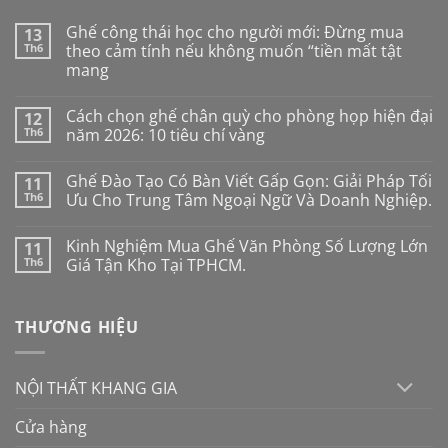
Ghế công thái học cho người mới: Đừng mua
13
Th6
theo cảm tính nếu không muốn “tiền mất tật
mang
Không
có
Cách chọn ghế chân quỳ cho phòng họp hiện đại
12
bình
luận
Th6
năm 2026: 10 tiêu chí vàng
ở
Ghế
Không
công
có
Ghế Đào Tạo Có Bàn Viết Gấp Gọn: Giải Pháp Tối
11
thái
bình
học
luận
Th6
Ưu Cho Trung Tâm Ngoại Ngữ Và Doanh Nghiệp.
cho
ở
người
Cách
Không
mới:
chọn
có
Kinh Nghiệm Mua Ghế Văn Phòng Số Lượng Lớn
11
Đừng
ghế
bình
mua
chân
luận
Th6
Giá Tận Kho Tại TPHCM.
theo
quỳ
ở
cảm
cho
Ghế
Không
tính
phòng
Đào
có
nếu
họp
Tạo
bình
THƯƠNG HIỆU
không
hiện
Có
luận
muốn
đại
Bàn
ở
“tiền
năm
Viết
Kinh
mất
2026:
Gấp
Nghiệm
tật
10
Gọn:
Mua
NỘI THẤT KHANG GIA
mang
tiêu
Giải
Ghế
chí
Pháp
Văn
vàng
Tối
Phòng
Cửa hàng
Ưu
Số
Cho
Lượng