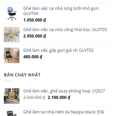
Ghế làm việc tại nhà lưng lưới nhỏ gọn:
GLVT04
1.050.000
₫
Ghế làm việc tại nhà công thái học: GLVT03
2.950.000
₫
Ghế làm việc gấp gọn giá rẻ: GLVT02
480.000
₫
BÁN CHẠY NHẤT
Ghế làm việc, ghế xoay phòng họp: CQ527
Giá
Giá
2.500.000
₫
2.100.000
₫
gốc
hiện
là:
tại
Ghế làm tại nhà nệm da Nappa black: E06
2.500.000 ₫.
là: