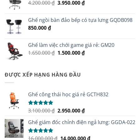
Giá
Giá
4.200.000
₫
3.950.000
₫
2.100.000 ₫.
gốc
hiện
là:
tại
Ghế ngồi bàn đảo bếp có tựa lưng GQDB098
4.200.000 ₫.
là:
850.000
₫
3.950.000 ₫.
Ghế làm việc chới game giá rẻ: GM20
Giá
Giá
1.650.000
₫
1.500.000
₫
gốc
hiện
là:
tại
1.650.000 ₫.
là:
ĐƯỢC XẾP HẠNG HÀNG ĐẦU
1.500.000 ₫.
Ghế công thái học giá rẻ GCTH832
Giá
Giá
3.100.000
₫
2.950.000
₫
Được xếp
hạng
5.00
gốc
hiện
5 sao
Ghế giám đốc chỉnh điện ngả lưng: GGDA-022
là:
tại
3.100.000 ₫.
là:
2.950.000 ₫.
Giá
Giá
16.000.000
₫
14.000.000
₫
Được xếp