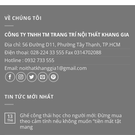
là:
tại
750.000 ₫.
là:
650.000 ₫.
VỀ CHÚNG TÔI
CÔNG TY TNHH TM TRANG TRÍ NỘI THẤT KHANG GIA
Địa chỉ: 56 Đường D11, Phường Tây Thạnh, TP.HCM
Điện thoại: 028-224 33 555 Fax 0314702088
Hotline : 0932 733 555
Email: noithatkhanggia1@gmail.com
TIN TỨC MỚI NHẤT
Ghế công thái học cho người mới: Đừng mua
13
Th6
theo cảm tính nếu không muốn “tiền mất tật
mang
Không