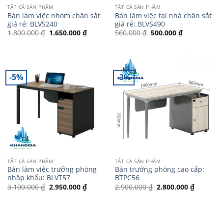
TẤT CẢ SẢN PHẨM
TẤT CẢ SẢN PHẨM
Bàn làm việc nhóm chân sắt
Bàn làm việc tại nhà chân sắt
giá rẻ: BLVS240
giá rẻ: BLVS490
Giá
Giá
Giá
Giá
1.800.000
₫
1.650.000
₫
560.000
₫
500.000
₫
gốc
hiện
gốc
hiện
là:
tại
là:
tại
1.800.000 ₫.
là:
560.000 ₫.
là:
1.650.000 ₫.
500.000 ₫.
-5%
-3%
TẤT CẢ SẢN PHẨM
TẤT CẢ SẢN PHẨM
Bàn làm việc trưởng phòng
Bàn trưởng phòng cao cấp:
nhập khẩu: BLVT57
BTPC56
Giá
Giá
Giá
Giá
3.100.000
₫
2.950.000
₫
2.900.000
₫
2.800.000
₫
gốc
hiện
gốc
hiện
là:
tại
là:
tại
3.100.000 ₫.
là:
2.900.000 ₫.
là:
2.950.000 ₫.
2.800.0