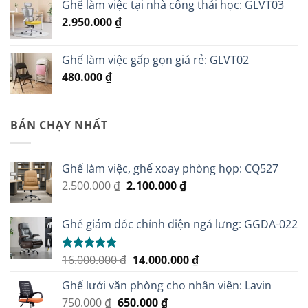
Ghế làm việc tại nhà công thái học: GLVT03
2.950.000
₫
Ghế làm việc gấp gọn giá rẻ: GLVT02
480.000
₫
BÁN CHẠY NHẤT
Ghế làm việc, ghế xoay phòng họp: CQ527
Giá
Giá
2.500.000
₫
2.100.000
₫
gốc
hiện
là:
tại
Ghế giám đốc chỉnh điện ngả lưng: GGDA-022
2.500.000 ₫.
là:
2.100.000 ₫.
Giá
Giá
16.000.000
₫
14.000.000
₫
Được xếp
hạng
5.00
gốc
hiện
5 sao
Ghế lưới văn phòng cho nhân viên: Lavin
là:
tại
Giá
Giá
750.000
₫
650.000
16.000.000 ₫.
₫
là: