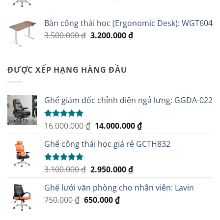
gốc
hiện
14.000.000 ₫.
là:
tại
Bàn công thái học (Ergonomic Desk): WGT604
750.000 ₫.
là:
Giá
Giá
3.500.000
₫
3.200.000
₫
650.000 ₫.
gốc
hiện
là:
tại
3.500.000 ₫.
là:
ĐƯỢC XẾP HẠNG HÀNG ĐẦU
3.200.000 ₫.
Ghế giám đốc chỉnh điện ngả lưng: GGDA-022
Giá
Giá
16.000.000
₫
14.000.000
₫
Được xếp
hạng
5.00
gốc
hiện
5 sao
Ghế công thái học giá rẻ GCTH832
là:
tại
16.000.000 ₫.
là:
14.000.000 ₫.
Giá
Giá
3.100.000
₫
2.950.000
₫
Được xếp
hạng
5.00
gốc
hiện
5 sao
Ghế lưới văn phòng cho nhân viên: Lavin
là:
tại
Giá
Giá
750.000
₫
650.000
3.100.000 ₫.
₫
là:
gốc
hiện
2.950.000 ₫.