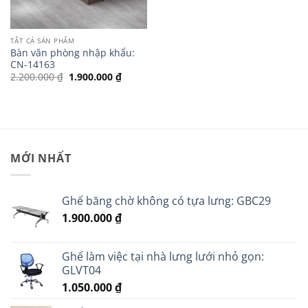
TẤT CẢ SẢN PHẨM
Bàn văn phòng nhập khẩu:
CN-14163
Giá
Giá
2.200.000
₫
1.900.000
₫
gốc
hiện
là:
tại
2.200.000 ₫.
là:
1.900.000 ₫.
MỚI NHẤT
Ghế băng chờ không có tựa lưng: GBC29
1.900.000
₫
Ghế làm việc tại nhà lưng lưới nhỏ gọn:
GLVT04
1.050.000
₫