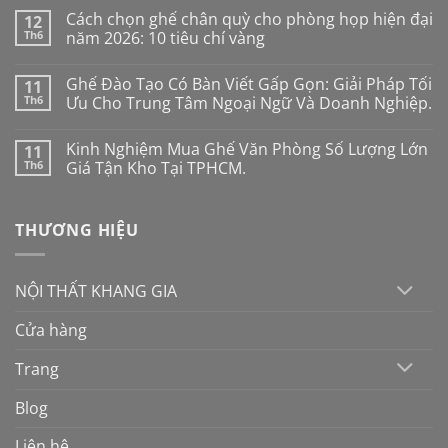
có
Cách chọn ghế chân quỳ cho phòng họp hiện đại
12
bình
luận
Th6
năm 2026: 10 tiêu chí vàng
ở
Ghế
Không
công
có
Ghế Đào Tạo Có Bàn Viết Gấp Gọn: Giải Pháp Tối
11
thái
bình
học
luận
Th6
Ưu Cho Trung Tâm Ngoại Ngữ Và Doanh Nghiệp.
cho
ở
người
Cách
Không
mới:
chọn
có
Kinh Nghiệm Mua Ghế Văn Phòng Số Lượng Lớn
11
Đừng
ghế
bình
mua
chân
luận
Th6
Giá Tận Kho Tại TPHCM.
theo
quỳ
ở
cảm
cho
Ghế
Không
tính
phòng
Đào
có
nếu
họp
Tạo
bình
THƯƠNG HIỆU
không
hiện
Có
luận
muốn
đại
Bàn
ở
“tiền
năm
Viết
Kinh
mất
2026:
Gấp
Nghiệm
tật
10
Gọn:
Mua
NỘI THẤT KHANG GIA
mang
tiêu
Giải
Ghế
chí
Pháp
Văn
vàng
Tối
Phòng
Cửa hàng
Ưu
Số
Cho
Lượng
Trung
Lớn
Trang
Tâm
Giá
Ngoại
Tận
Ngữ
Kho
Blog
Và
Tại
Doanh
TPHCM.
Nghiệp.
Liên hệ