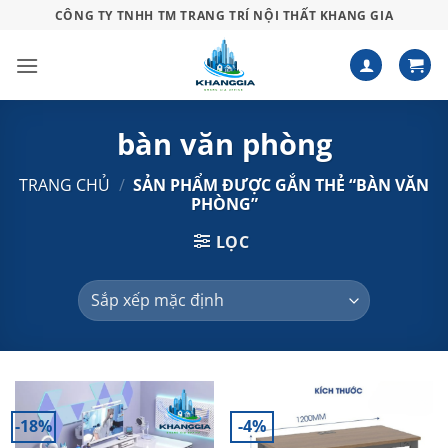
Bỏ
CÔNG TY TNHH TM TRANG TRÍ NỘI THẤT KHANG GIA
qua
nội
dung
bàn văn phòng
TRANG CHỦ
/
SẢN PHẨM ĐƯỢC GẮN THẺ “BÀN VĂN
PHÒNG”
LỌC
-18%
-4%