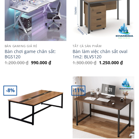
BÀN GAMING GIÁ RẺ
TẤT CẢ SẢN PHẨM
Bàn chơi game chân sắt:
Bàn làm việc chân sắt oval
BGS120
1m2: BLVS120
Giá
Giá
Giá
Giá
1.200.000
₫
990.000
₫
1.300.000
₫
1.250.000
₫
gốc
hiện
gốc
hiện
là:
tại
là:
tại
1.200.000 ₫.
là:
1.300.000 ₫.
là:
990.000 ₫.
1.250.0
-8%
-11%