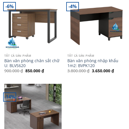
-6%
-4%
TẤT CẢ SẢN PHẨM
TẤT CẢ SẢN PHẨM
Bàn văn phòng chân sắt chữ
Bàn văn phòng nhập khẩu
U: BLVS620
1m2: BVPK120
Giá
Giá
Giá
Giá
900.000
₫
850.000
₫
3.800.000
₫
3.650.000
₫
gốc
hiện
gốc
hiện
là:
tại
là:
tại
900.000 ₫.
là:
3.800.000 ₫.
là:
850.000 ₫.
3.650.0
-14%