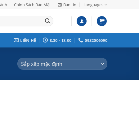
Hành
Chính Sách Bảo Mật
Bản tin
Languages
LIÊN HỆ
8:30 - 18:30
0932006090