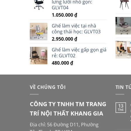
lưng lưới nhỏ gọn:
GLVT04
1.050.000
₫
Ghế làm việc tại nhà
công thái học: GLVT03
2.950.000
₫
Ghế làm việc gấp gọn giá
rẻ: GLVT02
480.000
₫
VỀ CHÚNG TÔI
TIN T
CÔNG TY TNHH TM TRANG
13
Th6
TRÍ NỘI THẤT KHANG GIA
Địa chỉ: 56 Đường D11, Phường