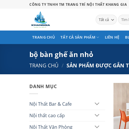
Bỏ
CÔNG TY TNHH TM TRANG TRÍ NỘI THẤT KHANG GIA
qua
nội
Tìm
kiếm:
dung
TRANG CHỦ
TẤT CẢ SẢN PHẨM
LIÊN HỆ
B
bộ bàn ghế ăn nhỏ
TRANG CHỦ
/
SẢN PHẨM ĐƯỢC GẮN T
DANH MỤC
Nội Thất Bar & Cafe
Nội thất cao cấp
Nội Thất Văn Phòng