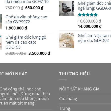
da nhiều màu GCFS110
5 sao
2.500.000 ₫.
là:
Ghế giám đốc chỉ
là:
Giá
Giá
750.000
₫
650.000
₫
2.100.000 ₫.
ngả lưng: GGDA-
3.100
gốc
hiện
Ghế da văn phòng cao
là:
tại
16.000.000
₫
Được xếp
cấp GVPS972
750.000 ₫.
là:
hạng
5.00
Giá
Giá
14.000.000
₫
1.900.000
₫
650.000 ₫.
5 sao
gốc
hiện
Ghế làm việc tại 
là:
tại
Ghế giám đốc lưng gỗ
nệm da: GLVD02
16.000.000 ₫.
là:
nệm da cao cấp:
14.00
GDC155
Giá
Giá
3.800.000
₫
3.500.000
₫
gốc
hiện
là:
tại
3.800.000 ₫.
là:
ỨC MỚI NHẤT
3.500.000 ₫.
THƯƠNG HIỆU
NỘI THẤT KHANG GIA
Ghế công thái học cho
người mới: Đừng mua theo
cảm tính nếu không muốn
Cửa hàng
“tiền mất tật mang
Trang
Không