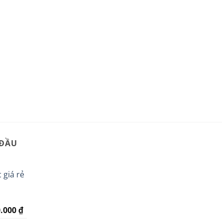
 ĐẦU
 giá rẻ
Giá
0.000
₫
hiện