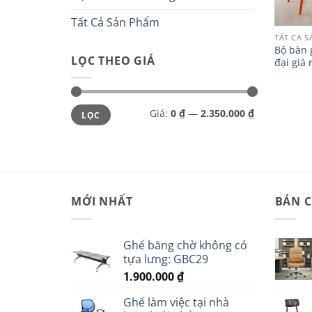
Tất Cả Sản Phẩm
TẤT CẢ 
Bộ bàn 
LỌC THEO GIÁ
đại giá
Giá
Giá
Giá:
0 ₫
—
2.350.000 ₫
LỌC
tối
tối
thiểu
đa
MỚI NHẤT
BÁN 
Ghế băng chờ không có
tựa lưng: GBC29
1.900.000
₫
Ghế làm việc tại nhà