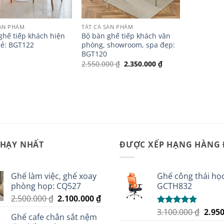
SẢN PHẨM
TẤT CẢ SẢN PHẨM
ghế tiếp khách hiện
Bộ bàn ghế tiếp khách văn
 rẻ: BGT122
phòng, showroom, spa đẹp:
BGT120
Giá
Giá
2.550.000
₫
2.350.000
₫
gốc
hiện
là:
tại
2.550.000 ₫.
là:
2.350.000 ₫.
CHẠY NHẤT
ĐƯỢC XẾP HẠNG HÀNG
Ghế làm việc, ghế xoay
Ghế công thái học
phòng họp: CQ527
GCTH832
Giá
Giá
2.500.000
₫
2.100.000
₫
gốc
hiện
Giá
3.100.000
₫
2.95
Được xếp
Ghế cafe chân sắt nệm
là:
tại
hạng
5.00
gốc