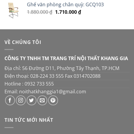
5 sao
Ghế văn phòng chân quỳ: GCQ103
là:
tại
Giá
Giá
1.880.000
₫
1.710.000
16.000.000 ₫.
₫
là:
gốc
hiện
14.000.000 ₫.
là:
tại
1.880.000 ₫.
là:
1.710.000 ₫.
VỀ CHÚNG TÔI
CÔNG TY TNHH TM TRANG TRÍ NỘI THẤT KHANG GIA
Địa chỉ: 56 Đường D11, Phường Tây Thạnh, TP.HCM
Điện thoại: 028-224 33 555 Fax 0314702088
Hotline : 0932 733 555
Email: noithatkhanggia1@gmail.com
TIN TỨC MỚI NHẤT