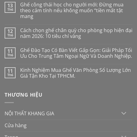
Ghế công thái học cho người mới: Đừng mua
13
Th6
theo cảm tính nếu không muốn “tiền mất tật
mang
Không
có
Cách chọn ghế chân quỳ cho phòng họp hiện đại
12
bình
luận
Th6
năm 2026: 10 tiêu chí vàng
ở
Ghế
Không
công
có
Ghế Đào Tạo Có Bàn Viết Gấp Gọn: Giải Pháp Tối
11
thái
bình
học
luận
Th6
Ưu Cho Trung Tâm Ngoại Ngữ Và Doanh Nghiệp.
cho
ở
người
Cách
Không
mới:
chọn
có
Kinh Nghiệm Mua Ghế Văn Phòng Số Lượng Lớn
11
Đừng
ghế
bình
mua
chân
luận
Th6
Giá Tận Kho Tại TPHCM.
theo
quỳ
ở
cảm
cho
Ghế
Không
tính
phòng
Đào
có
nếu
họp
Tạo
bình
THƯƠNG HIỆU
không
hiện
Có
luận
muốn
đại
Bàn
ở
“tiền
năm
Viết
Kinh
mất
2026:
Gấp
Nghiệm
tật
10
Gọn:
Mua
NỘI THẤT KHANG GIA
mang
tiêu
Giải
Ghế
chí
Pháp
Văn
vàng
Tối
Phòng
Cửa hàng
Ưu
Số
Cho
Lượng
Trung
Lớn