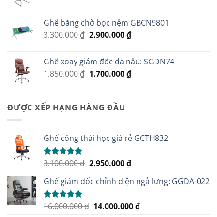
gốc
hiện
là:
tại
Ghế băng chờ bọc nệm GBCN9801
1.880.000 ₫.
là:
Giá
Giá
3.300.000
₫
2.900.000
₫
1.710.000 ₫.
gốc
hiện
là:
tại
Ghế xoay giám đốc da nâu: SGDN74
3.300.000 ₫.
là:
Giá
Giá
1.850.000
₫
1.700.000
₫
2.900.000 ₫.
gốc
hiện
là:
tại
1.850.000 ₫.
là:
ĐƯỢC XẾP HẠNG HÀNG ĐẦU
1.700.000 ₫.
Ghế công thái học giá rẻ GCTH832
Giá
Giá
3.100.000
₫
2.950.000
₫
Được xếp
hạng
5.00
gốc
hiện
5 sao
Ghế giám đốc chỉnh điện ngả lưng: GGDA-022
là:
tại
3.100.000 ₫.
là:
2.950.000 ₫.
Giá
Giá
16.000.000
₫
14.000.000
₫
Được xếp
hạng
5.00
gốc
hiện