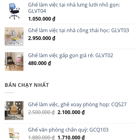
Ghế làm việc tại nhà lưng lưới nhỏ gọn:
GLVT04
1.050.000
₫
Ghế làm việc tại nhà công thái học: GLVT03
2.950.000
₫
Ghế làm việc gấp gọn giá rẻ: GLVT02
480.000
₫
BÁN CHẠY NHẤT
Ghế làm việc, ghế xoay phòng họp: CQ527
Giá
Giá
2.500.000
₫
2.100.000
₫
gốc
hiện
là:
tại
Ghế văn phòng chân quỳ: GCQ103
2.500.000 ₫.
là:
Giá
Giá
1.880.000
₫
1.710.000
₫
2.100.000 ₫.