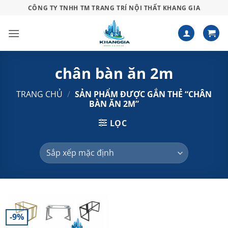
Bỏ
CÔNG TY TNHH TM TRANG TRÍ NỘI THẤT KHANG GIA
qua
nội
dung
chân bàn ăn 2m
TRANG CHỦ
/
SẢN PHẨM ĐƯỢC GẮN THẺ “CHÂN
BÀN ĂN 2M”
LỌC
-9%