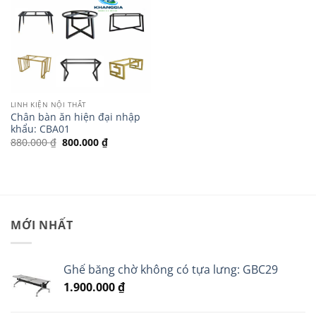
LINH KIỆN NỘI THẤT
Chân bàn ăn hiện đại nhập
khẩu: CBA01
Giá
Giá
880.000
₫
800.000
₫
gốc
hiện
là:
tại
880.000 ₫.
là:
800.000 ₫.
MỚI NHẤT
Ghế băng chờ không có tựa lưng: GBC29
1.900.000
₫