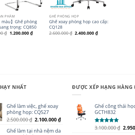
SẢN PHẨM
GHẾ PHÒNG HỌP
u màu】Ghế phòng
Ghế xoay phòng họp cao cấp:
sang trọng: CQ850
CQ128
Giá
Giá
Giá
Giá
00
₫
1.200.000
₫
2.600.000
₫
2.400.000
₫
gốc
hiện
gốc
hiện
là:
tại
là:
tại
1.500.000 ₫.
là:
2.600.000 ₫.
là:
1.200.000 ₫.
2.400.000 ₫.
CHẠY NHẤT
ĐƯỢC XẾP HẠNG HÀNG
Ghế làm việc, ghế xoay
Ghế công thái học
phòng họp: CQ527
GCTH832
Giá
Giá
2.500.000
₫
2.100.000
₫
gốc
hiện
Giá
3.100.000
₫
2.95
Được xếp
Ghế làm tại nhà nệm da
là:
tại
hạng
5.00
gốc