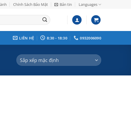
Hành
Chính Sách Bảo Mật
Bản tin
Languages
LIÊN HỆ
8:30 - 18:30
0932006090