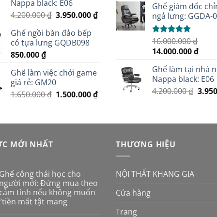
Nappa black: E06
5 sao
2.500.000 ₫.
là:
Ghế giám đốc chỉ
là:
Giá
Giá
4.200.000
₫
3.950.000
₫
2.100.000 ₫.
ngả lưng: GGDA-
3.100
gốc
hiện
Ghế ngồi bàn đảo bếp
là:
tại
16.000.000
₫
Được xếp
có tựa lưng GQDB098
4.200.000 ₫.
là:
hạng
5.00
Giá
Giá
14.000.000
₫
850.000
₫
3.950.000 ₫.
5 sao
gốc
hiện
Ghế làm tại nhà 
là:
tại
Ghế làm việc chới game
Nappa black: E06
16.000.000 ₫.
là:
giá rẻ: GM20
Giá
4.200.000
₫
3.95
14.00
Giá
Giá
1.650.000
₫
1.500.000
₫
gốc
gốc
hiện
là:
là:
tại
4.200
1.650.000 ₫.
là:
1.500.000 ₫.
ỨC MỚI NHẤT
THƯƠNG HIỆU
NỘI THẤT KHANG GIA
Ghế công thái học cho
người mới: Đừng mua theo
cảm tính nếu không muốn
Cửa hàng
“tiền mất tật mang
Trang
Không