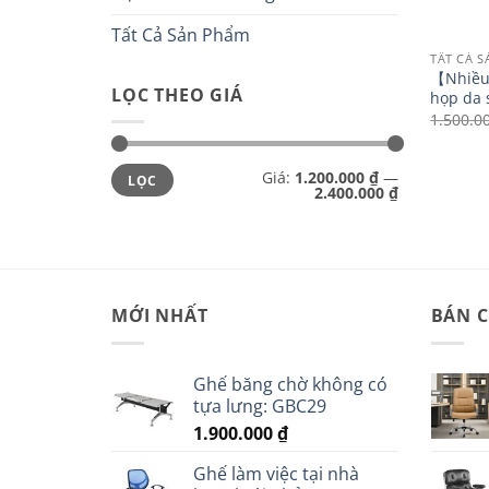
Tất Cả Sản Phẩm
TẤT CẢ 
【 Nhiề
LỌC THEO GIÁ
họp da 
1.500.0
Giá
Giá
Giá:
1.200.000 ₫
—
LỌC
tối
tối
2.400.000 ₫
thiểu
đa
MỚI NHẤT
BÁN 
Ghế băng chờ không có
tựa lưng: GBC29
1.900.000
₫
Ghế làm việc tại nhà