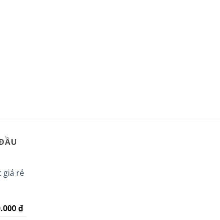
 ĐẦU
 giá rẻ
Giá
0.000
₫
hiện