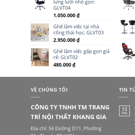
lưng lưới nhỏ gọn:
GLVT04
1.050.000
₫
Ghế làm việc tại nhà
công thái học: GLVT03
2.950.000
₫
Ghế làm việc gấp gọn giá
rẻ: GLVT02
480.000
₫
VỀ CHÚNG TÔI
TIN T
CÔNG TY TNHH TM TRANG
13
Th6
TRÍ NỘI THẤT KHANG GIA
Địa chỉ: 56 Đường D11, Phường