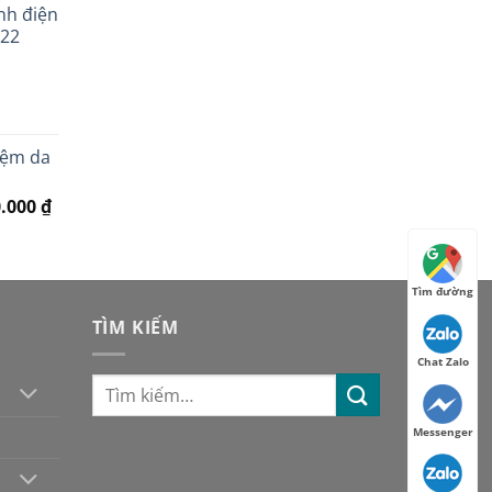
nh điện
tại
022
.000 ₫.
là:
2.950.000 ₫.
nệm da
Giá
0.000
₫
0.000 ₫.
hiện
tại
.000 ₫.
là:
Tìm đường
3.950.000 ₫.
TÌM KIẾM
Chat Zalo
Messenger