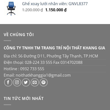
5 sao
Ghế xoay lưới nhân viên: GNVL8377
là:
tại
Giá
Giá
1.200.000
₫
1.150.000
16.000.000 ₫.
₫
là:
gốc
hiện
14.000.000 ₫.
là:
tại
1.200.000 ₫.
là:
1.150.000 ₫.
VỀ CHÚNG TÔI
CÔNG TY TNHH TM TRANG TRÍ NỘI THẤT KHANG GIA
Địa chỉ: 56 Đường D11, Phường Tây Thạnh, TP.HCM
Điện thoại: 028-224 33 555 Fax 0314702088
Hotline : 0932 733 555
Email: noithatkhanggia1@gmail.com
TIN TỨC MỚI NHẤT