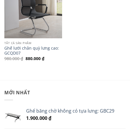
TẤT CẢ SẢN PHẨM
Ghế lưới chân quỳ lưng cao:
GCQD07
Giá
Giá
980.000
₫
880.000
₫
gốc
hiện
là:
tại
980.000 ₫.
là:
880.000 ₫.
MỚI NHẤT
Ghế băng chờ không có tựa lưng: GBC29
1.900.000
₫