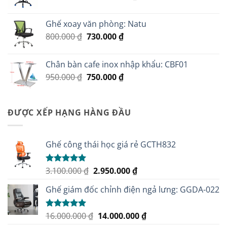
gốc
hiện
là:
tại
Ghế xoay văn phòng: Natu
1.200.000 ₫.
là:
Giá
Giá
800.000
₫
730.000
₫
1.150.000 ₫.
gốc
hiện
là:
tại
Chân bàn cafe inox nhập khẩu: CBF01
800.000 ₫.
là:
Giá
Giá
950.000
₫
750.000
₫
730.000 ₫.
gốc
hiện
là:
tại
950.000 ₫.
là:
ĐƯỢC XẾP HẠNG HÀNG ĐẦU
750.000 ₫.
Ghế công thái học giá rẻ GCTH832
Giá
Giá
3.100.000
₫
2.950.000
₫
Được xếp
hạng
5.00
gốc
hiện
5 sao
Ghế giám đốc chỉnh điện ngả lưng: GGDA-022
là:
tại
3.100.000 ₫.
là:
2.950.000 ₫.
Giá
Giá
16.000.000
₫
14.000.000
₫
Được xếp
hạng
5.00
gốc
hiện