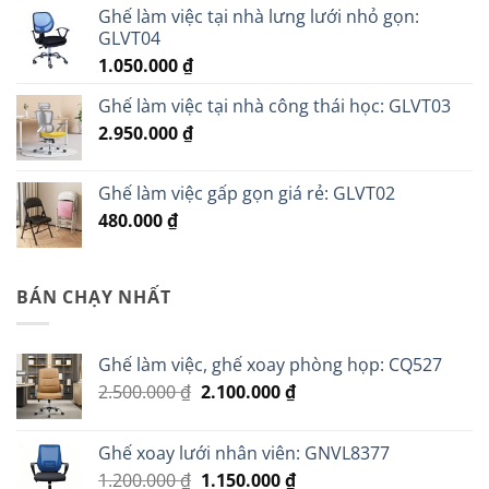
Ghế làm việc tại nhà lưng lưới nhỏ gọn:
GLVT04
1.050.000
₫
Ghế làm việc tại nhà công thái học: GLVT03
2.950.000
₫
Ghế làm việc gấp gọn giá rẻ: GLVT02
480.000
₫
BÁN CHẠY NHẤT
Ghế làm việc, ghế xoay phòng họp: CQ527
Giá
Giá
2.500.000
₫
2.100.000
₫
gốc
hiện
là:
tại
Ghế xoay lưới nhân viên: GNVL8377
2.500.000 ₫.
là:
Giá
Giá
1.200.000
₫
1.150.000
₫
2.100.000 ₫.