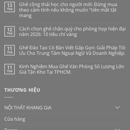
Ghế công thái học cho người mới: Đừng mua
13
Th6
theo cảm tính nếu không muốn “tiền mất tật
mang
Không
có
Cách chọn ghế chân quỳ cho phòng họp hiện đại
12
bình
luận
Th6
năm 2026: 10 tiêu chí vàng
ở
Ghế
Không
công
có
Ghế Đào Tạo Có Bàn Viết Gấp Gọn: Giải Pháp Tối
11
thái
bình
học
luận
Th6
Ưu Cho Trung Tâm Ngoại Ngữ Và Doanh Nghiệp.
cho
ở
người
Cách
Không
mới:
chọn
có
Kinh Nghiệm Mua Ghế Văn Phòng Số Lượng Lớn
11
Đừng
ghế
bình
mua
chân
luận
Th6
Giá Tận Kho Tại TPHCM.
theo
quỳ
ở
cảm
cho
Ghế
Không
tính
phòng
Đào
có
nếu
họp
Tạo
bình
THƯƠNG HIỆU
không
hiện
Có
luận
muốn
đại
Bàn
ở
“tiền
năm
Viết
Kinh
mất
2026:
Gấp
Nghiệm
tật
10
Gọn:
Mua
NỘI THẤT KHANG GIA
mang
tiêu
Giải
Ghế
chí
Pháp
Văn
vàng
Tối
Phòng
Cửa hàng
Ưu
Số
Cho
Lượng
Trung
Lớn