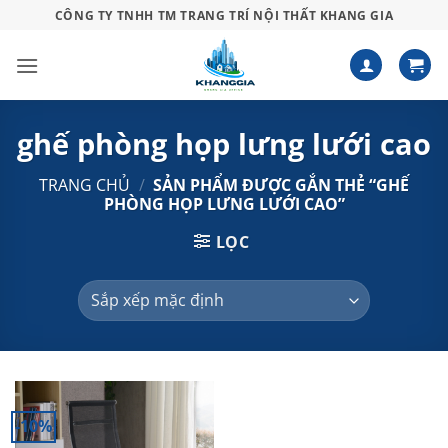
Bỏ
CÔNG TY TNHH TM TRANG TRÍ NỘI THẤT KHANG GIA
qua
nội
dung
ghế phòng họp lưng lưới cao
TRANG CHỦ
/
SẢN PHẨM ĐƯỢC GẮN THẺ “GHẾ
PHÒNG HỌP LƯNG LƯỚI CAO”
LỌC
-10%