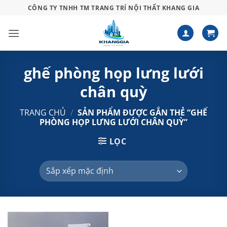
Bỏ
CÔNG TY TNHH TM TRANG TRÍ NỘI THẤT KHANG GIA
qua
nội
dung
ghế phòng họp lưng lưới
chân quỳ
TRANG CHỦ
/
SẢN PHẨM ĐƯỢC GẮN THẺ “GHẾ
PHÒNG HỌP LƯNG LƯỚI CHÂN QUỲ”
LỌC