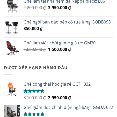
Ghế làm tại nhà nệm da Nappa black: E06
2.500.000 ₫.
là:
Giá
Giá
4.200.000
₫
3.950.000
₫
2.100.000 ₫.
gốc
hiện
là:
tại
Ghế ngồi bàn đảo bếp có tựa lưng GQDB098
4.200.000 ₫.
là:
850.000
₫
3.950.000 ₫.
Ghế làm việc chới game giá rẻ: GM20
Giá
Giá
1.650.000
₫
1.500.000
₫
gốc
hiện
là:
tại
1.650.000 ₫.
là:
ĐƯỢC XẾP HẠNG HÀNG ĐẦU
1.500.000 ₫.
Ghế công thái học giá rẻ GCTH832
Giá
Giá
3.100.000
₫
2.950.000
₫
Được xếp
hạng
5.00
gốc
hiện
5 sao
Ghế giám đốc chỉnh điện ngả lưng: GGDA-022
là:
tại
3.100.000 ₫.
là: