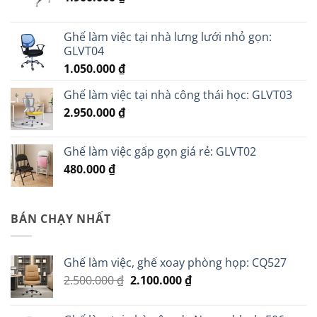
Ghế làm việc tại nhà lưng lưới nhỏ gọn:
GLVT04
1.050.000
₫
Ghế làm việc tại nhà công thái học: GLVT03
2.950.000
₫
Ghế làm việc gấp gọn giá rẻ: GLVT02
480.000
₫
BÁN CHẠY NHẤT
Ghế làm việc, ghế xoay phòng họp: CQ527
Giá
Giá
2.500.000
₫
2.100.000
₫
gốc
hiện
là:
tại