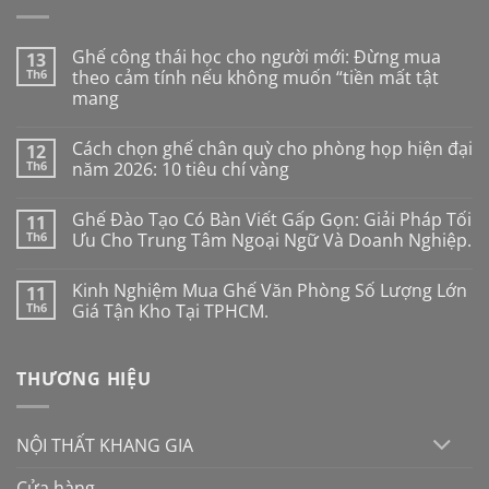
Ghế công thái học cho người mới: Đừng mua
13
Th6
theo cảm tính nếu không muốn “tiền mất tật
mang
Không
có
Cách chọn ghế chân quỳ cho phòng họp hiện đại
12
bình
luận
Th6
năm 2026: 10 tiêu chí vàng
ở
Ghế
Không
công
có
Ghế Đào Tạo Có Bàn Viết Gấp Gọn: Giải Pháp Tối
11
thái
bình
học
luận
Th6
Ưu Cho Trung Tâm Ngoại Ngữ Và Doanh Nghiệp.
cho
ở
người
Cách
Không
mới:
chọn
có
Kinh Nghiệm Mua Ghế Văn Phòng Số Lượng Lớn
11
Đừng
ghế
bình
mua
chân
luận
Th6
Giá Tận Kho Tại TPHCM.
theo
quỳ
ở
cảm
cho
Ghế
Không
tính
phòng
Đào
có
nếu
họp
Tạo
bình
THƯƠNG HIỆU
không
hiện
Có
luận
muốn
đại
Bàn
ở
“tiền
năm
Viết
Kinh
mất
2026:
Gấp
Nghiệm
tật
10
Gọn:
Mua
NỘI THẤT KHANG GIA
mang
tiêu
Giải
Ghế
chí
Pháp
Văn
vàng
Tối
Phòng
Cửa hàng