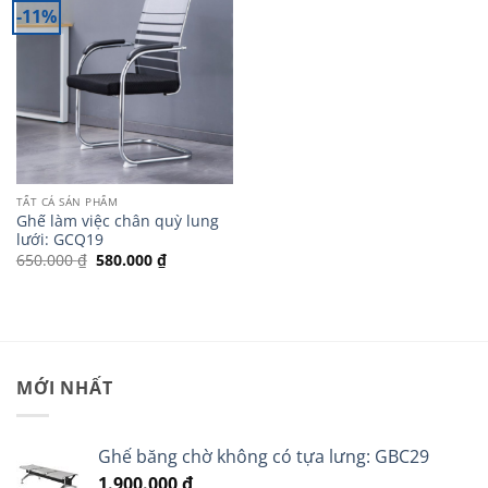
-11%
TẤT CẢ SẢN PHẨM
Ghế làm việc chân quỳ lung
lưới: GCQ19
Giá
Giá
650.000
₫
580.000
₫
gốc
hiện
là:
tại
650.000 ₫.
là:
580.000 ₫.
MỚI NHẤT
Ghế băng chờ không có tựa lưng: GBC29
1.900.000
₫