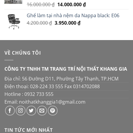
2.950.000 ₫.
Giá
Giá
16.000.000
₫
14.000.000
₫
Được xếp
hạng
5.00
gốc
hiện
5 sao
Ghế làm tại nhà nệm da Nappa black: E06
là:
tại
Giá
Giá
4.200.000
₫
3.950.000
16.000.000 ₫.
₫
là:
gốc
hiện
14.000.000 ₫.
là:
tại
4.200.000 ₫.
là:
3.950.000 ₫.
VỀ CHÚNG TÔI
CÔNG TY TNHH TM TRANG TRÍ NỘI THẤT KHANG GIA
Địa chỉ: 56 Đường D11, Phường Tây Thạnh, TP.HCM
Điện thoại: 028-224 33 555 Fax 0314702088
Hotline : 0932 733 555
Email: noithatkhanggia1@gmail.com
TIN TỨC MỚI NHẤT