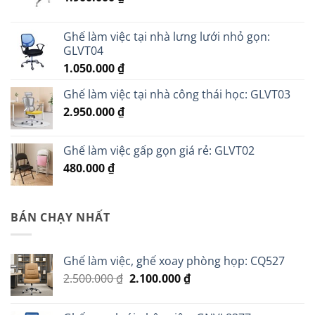
Ghế làm việc tại nhà lưng lưới nhỏ gọn:
GLVT04
1.050.000
₫
Ghế làm việc tại nhà công thái học: GLVT03
2.950.000
₫
Ghế làm việc gấp gọn giá rẻ: GLVT02
480.000
₫
BÁN CHẠY NHẤT
Ghế làm việc, ghế xoay phòng họp: CQ527
Giá
Giá
2.500.000
₫
2.100.000
₫
gốc
hiện
là:
tại