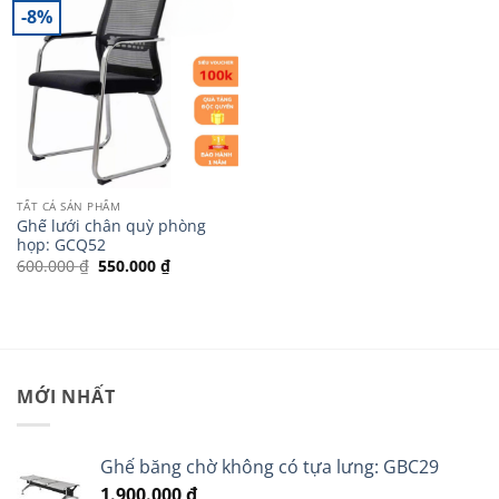
-8%
TẤT CẢ SẢN PHẨM
Ghế lưới chân quỳ phòng
họp: GCQ52
Giá
Giá
600.000
₫
550.000
₫
gốc
hiện
là:
tại
600.000 ₫.
là:
550.000 ₫.
MỚI NHẤT
Ghế băng chờ không có tựa lưng: GBC29
1.900.000
₫