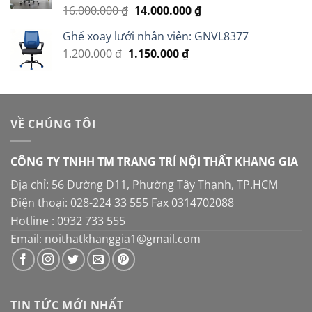
2.950.000 ₫.
Giá
Giá
16.000.000
₫
14.000.000
₫
Được xếp
hạng
5.00
gốc
hiện
5 sao
Ghế xoay lưới nhân viên: GNVL8377
là:
tại
Giá
Giá
1.200.000
₫
1.150.000
16.000.000 ₫.
₫
là:
gốc
hiện
14.000.000 ₫.
là:
tại
1.200.000 ₫.
là:
1.150.000 ₫.
VỀ CHÚNG TÔI
CÔNG TY TNHH TM TRANG TRÍ NỘI THẤT KHANG GIA
Địa chỉ: 56 Đường D11, Phường Tây Thạnh, TP.HCM
Điện thoại: 028-224 33 555 Fax 0314702088
Hotline : 0932 733 555
Email: noithatkhanggia1@gmail.com
TIN TỨC MỚI NHẤT