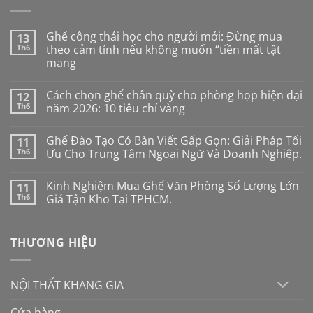
Ghế công thái học cho người mới: Đừng mua
13
Th6
theo cảm tính nếu không muốn “tiền mất tật
mang
Không
có
Cách chọn ghế chân quỳ cho phòng họp hiện đại
12
bình
luận
Th6
năm 2026: 10 tiêu chí vàng
ở
Ghế
Không
công
có
Ghế Đào Tạo Có Bàn Viết Gấp Gọn: Giải Pháp Tối
11
thái
bình
học
luận
Th6
Ưu Cho Trung Tâm Ngoại Ngữ Và Doanh Nghiệp.
cho
ở
người
Cách
Không
mới:
chọn
có
Kinh Nghiệm Mua Ghế Văn Phòng Số Lượng Lớn
11
Đừng
ghế
bình
mua
chân
luận
Th6
Giá Tận Kho Tại TPHCM.
theo
quỳ
ở
cảm
cho
Ghế
Không
tính
phòng
Đào
có
nếu
họp
Tạo
bình
THƯƠNG HIỆU
không
hiện
Có
luận
muốn
đại
Bàn
ở
“tiền
năm
Viết
Kinh
mất
2026:
Gấp
Nghiệm
tật
10
Gọn:
Mua
NỘI THẤT KHANG GIA
mang
tiêu
Giải
Ghế
chí
Pháp
Văn
vàng
Tối
Phòng
Cửa hàng