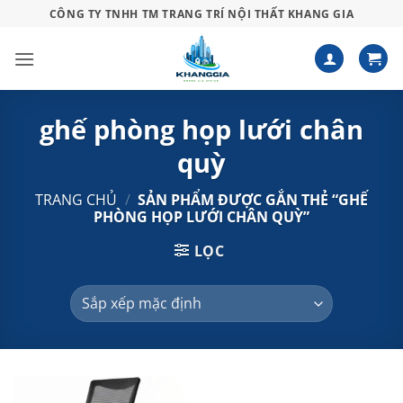
Bỏ
CÔNG TY TNHH TM TRANG TRÍ NỘI THẤT KHANG GIA
qua
nội
dung
ghế phòng họp lưới chân
quỳ
TRANG CHỦ
/
SẢN PHẨM ĐƯỢC GẮN THẺ “GHẾ
PHÒNG HỌP LƯỚI CHÂN QUỲ”
LỌC