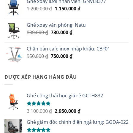
Ghế xoay lưới nhân viên: GNVL8377
2.500.000 ₫.
là:
Giá
Giá
1.200.000
₫
1.150.000
₫
2.100.000 ₫.
gốc
hiện
là:
tại
Ghế xoay văn phòng: Natu
1.200.000 ₫.
là:
Giá
Giá
800.000
₫
730.000
₫
1.150.000 ₫.
gốc
hiện
là:
tại
Chân bàn cafe inox nhập khẩu: CBF01
800.000 ₫.
là:
Giá
Giá
950.000
₫
750.000
₫
730.000 ₫.
gốc
hiện
là:
tại
950.000 ₫.
là:
ĐƯỢC XẾP HẠNG HÀNG ĐẦU
750.000 ₫.
Ghế công thái học giá rẻ GCTH832
Giá
Giá
3.100.000
₫
2.950.000
₫
Được xếp
hạng
5.00
gốc
hiện
5 sao
Ghế giám đốc chỉnh điện ngả lưng: GGDA-022
là:
tại
3.100.000 ₫.
là: