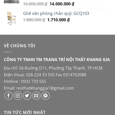
2.950.000 ₫.
Giá
Giá
16.000.000
₫
14.000.000
₫
Được xếp
hạng
5.00
gốc
hiện
5 sao
Ghế văn phòng chân quỳ: GCQ103
là:
tại
Giá
Giá
1.880.000
₫
1.710.000
16.000.000 ₫.
₫
là:
gốc
hiện
14.000.000 ₫.
là:
tại
1.880.000 ₫.
là:
1.710.000 ₫.
VỀ CHÚNG TÔI
CÔNG TY TNHH TM TRANG TRÍ NỘI THẤT KHANG GIA
Địa chỉ: 56 Đường D11, Phường Tây Thạnh, TP.HCM
Điện thoại: 028-224 33 555 Fax 0314702088
Hotline : 0932 733 555
Email: noithatkhanggia1@gmail.com
TIN TỨC MỚI NHẤT