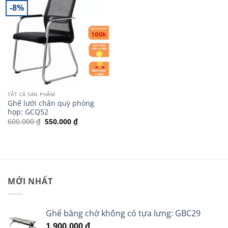
-8%
TẤT CẢ SẢN PHẨM
Ghế lưới chân quỳ phòng
họp: GCQ52
Giá
Giá
600.000
₫
550.000
₫
gốc
hiện
là:
tại
600.000 ₫.
là:
550.000 ₫.
MỚI NHẤT
Ghế băng chờ không có tựa lưng: GBC29
1.900.000
₫