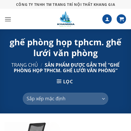
Bỏ
CÔNG TY TNHH TM TRANG TRÍ NỘI THẤT KHANG GIA
qua
nội
dung
ghế phòng họp tphcm. ghế
lưới văn phòng
TRANG CHỦ
/
SẢN PHẨM ĐƯỢC GẮN THẺ “GHẾ
PHÒNG HỌP TPHCM. GHẾ LƯỚI VĂN PHÒNG”
LỌC