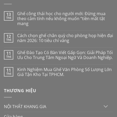
Ghế công thái học cho người mới: Đừng mua
13
Th6
theo cảm tính nếu không muốn “tiền mất tật
mang
Không
có
Cách chọn ghế chân quỳ cho phòng họp hiện đại
12
bình
luận
Th6
năm 2026: 10 tiêu chí vàng
ở
Ghế
Không
công
có
Ghế Đào Tạo Có Bàn Viết Gấp Gọn: Giải Pháp Tối
11
thái
bình
học
luận
Th6
Ưu Cho Trung Tâm Ngoại Ngữ Và Doanh Nghiệp.
cho
ở
người
Cách
Không
mới:
chọn
có
Kinh Nghiệm Mua Ghế Văn Phòng Số Lượng Lớn
11
Đừng
ghế
bình
mua
chân
luận
Th6
Giá Tận Kho Tại TPHCM.
theo
quỳ
ở
cảm
cho
Ghế
Không
tính
phòng
Đào
có
nếu
họp
Tạo
bình
THƯƠNG HIỆU
không
hiện
Có
luận
muốn
đại
Bàn
ở
“tiền
năm
Viết
Kinh
mất
2026:
Gấp
Nghiệm
tật
10
Gọn:
Mua
NỘI THẤT KHANG GIA
mang
tiêu
Giải
Ghế
chí
Pháp
Văn
vàng
Tối
Phòng
Cửa hàng