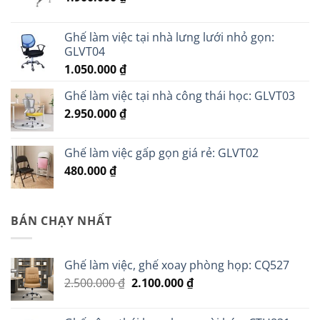
Ghế làm việc tại nhà lưng lưới nhỏ gọn:
GLVT04
1.050.000
₫
Ghế làm việc tại nhà công thái học: GLVT03
2.950.000
₫
Ghế làm việc gấp gọn giá rẻ: GLVT02
480.000
₫
BÁN CHẠY NHẤT
Ghế làm việc, ghế xoay phòng họp: CQ527
Giá
Giá
2.500.000
₫
2.100.000
₫
gốc
hiện
là:
tại