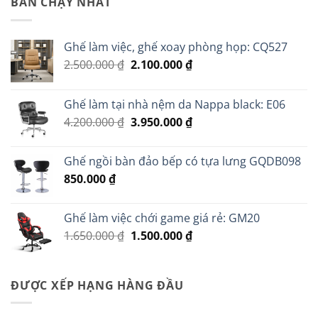
BÁN CHẠY NHẤT
Ghế làm việc, ghế xoay phòng họp: CQ527
Giá
Giá
2.500.000
₫
2.100.000
₫
gốc
hiện
là:
tại
Ghế làm tại nhà nệm da Nappa black: E06
2.500.000 ₫.
là:
Giá
Giá
4.200.000
₫
3.950.000
₫
2.100.000 ₫.
gốc
hiện
là:
tại
Ghế ngồi bàn đảo bếp có tựa lưng GQDB098
4.200.000 ₫.
là:
850.000
₫
3.950.000 ₫.
Ghế làm việc chới game giá rẻ: GM20
Giá
Giá
1.650.000
₫
1.500.000
₫
gốc
hiện
là:
tại
1.650.000 ₫.
là:
ĐƯỢC XẾP HẠNG HÀNG ĐẦU
1.500.000 ₫.