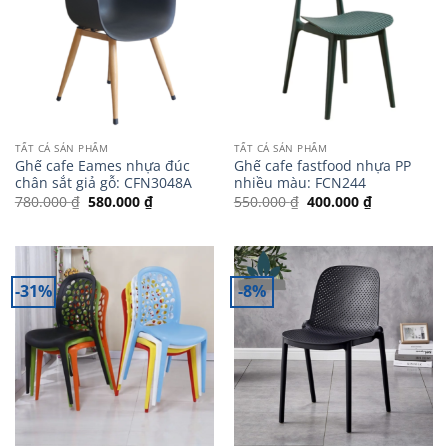
TẤT CẢ SẢN PHẨM
TẤT CẢ SẢN PHẨM
Ghế cafe Eames nhựa đúc
Ghế cafe fastfood nhựa PP
chân sắt giả gỗ: CFN3048A
nhiều màu: FCN244
Giá
Giá
Giá
Giá
780.000
₫
580.000
₫
550.000
₫
400.000
₫
gốc
hiện
gốc
hiện
là:
tại
là:
tại
780.000 ₫.
là:
550.000 ₫.
là:
580.000 ₫.
400.000 ₫.
-31%
-8%