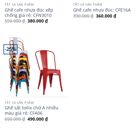
TẤT CẢ SẢN PHẨM
TẤT CẢ SẢN PHẨM
Ghế cafe nhựa đúc xếp
Ghế cafe nhựa đúc: CFE16A
chống giá rẻ: CFN3010
Giá
Giá
390.000
₫
360.000
₫
gốc
hiện
Giá
Giá
550.000
₫
380.000
₫
là:
tại
gốc
hiện
390.000 ₫.
là:
là:
tại
360.000 ₫.
550.000 ₫.
là:
380.000 ₫.
-25%
TẤT CẢ SẢN PHẨM
Ghế sắt toilix chữ A nhiều
màu giá rẻ: CFA06
Giá
Giá
650.000
₫
490.000
₫
gốc
hiện
là:
tại
650.000 ₫.
là:
490.000 ₫.