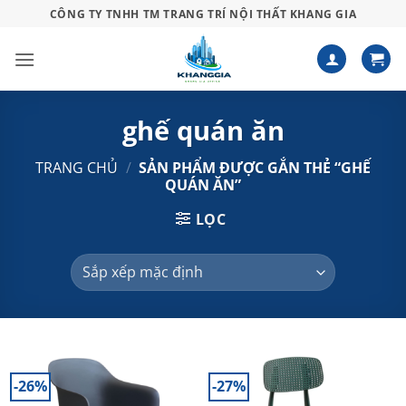
Bỏ
CÔNG TY TNHH TM TRANG TRÍ NỘI THẤT KHANG GIA
qua
nội
dung
ghế quán ăn
TRANG CHỦ
/
SẢN PHẨM ĐƯỢC GẮN THẺ “GHẾ
QUÁN ĂN”
LỌC
-26%
-27%