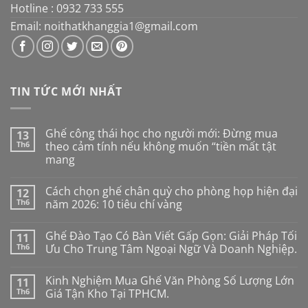
Hotline : 0932 733 555
Email: noithatkhanggia1@gmail.com
TIN TỨC MỚI NHẤT
Ghế công thái học cho người mới: Đừng mua
13
Th6
theo cảm tính nếu không muốn “tiền mất tật
mang
Không
có
Cách chọn ghế chân quỳ cho phòng họp hiện đại
12
bình
luận
Th6
năm 2026: 10 tiêu chí vàng
ở
Ghế
Không
công
có
Ghế Đào Tạo Có Bàn Viết Gấp Gọn: Giải Pháp Tối
11
thái
bình
học
luận
Th6
Ưu Cho Trung Tâm Ngoại Ngữ Và Doanh Nghiệp.
cho
ở
người
Cách
Không
mới:
chọn
có
Kinh Nghiệm Mua Ghế Văn Phòng Số Lượng Lớn
11
Đừng
ghế
bình
mua
chân
luận
Th6
Giá Tận Kho Tại TPHCM.
theo
quỳ
ở
cảm
cho
Ghế