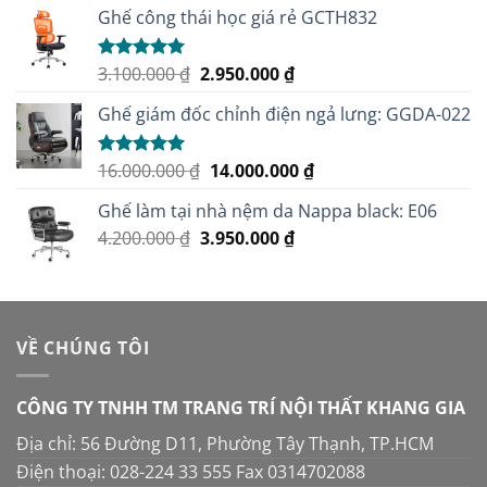
Ghế công thái học giá rẻ GCTH832
Giá
Giá
3.100.000
₫
2.950.000
₫
Được xếp
hạng
5.00
gốc
hiện
5 sao
Ghế giám đốc chỉnh điện ngả lưng: GGDA-022
là:
tại
3.100.000 ₫.
là:
2.950.000 ₫.
Giá
Giá
16.000.000
₫
14.000.000
₫
Được xếp
hạng
5.00
gốc
hiện
5 sao
Ghế làm tại nhà nệm da Nappa black: E06
là:
tại
Giá
Giá
4.200.000
₫
3.950.000
16.000.000 ₫.
₫
là:
gốc
hiện
14.000.000 ₫.
là:
tại
4.200.000 ₫.
là:
3.950.000 ₫.
VỀ CHÚNG TÔI
CÔNG TY TNHH TM TRANG TRÍ NỘI THẤT KHANG GIA
Địa chỉ: 56 Đường D11, Phường Tây Thạnh, TP.HCM
Điện thoại: 028-224 33 555 Fax 0314702088