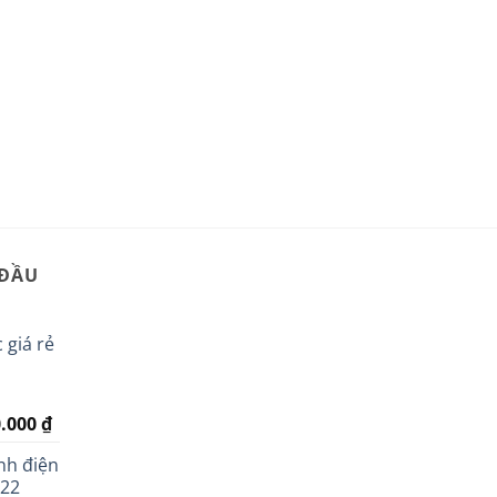
 ĐẦU
 giá rẻ
Giá
0.000
₫
hiện
nh điện
tại
022
.000 ₫.
là: