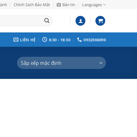
Hành
Chính Sách Bảo Mật
Bản tin
Languages
LIÊN HỆ
8:30 - 18:30
0932006090