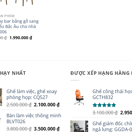
SẢN PHẨM
y bar bằng gỗ sang
iểu Bắc Âu cho nhà
B006
Giá
Giá
00
₫
1.990.000
₫
gốc
hiện
là:
tại
2.100.000 ₫.
là:
1.990.000 ₫.
CHẠY NHẤT
ĐƯỢC XẾP HẠNG HÀNG
Ghế làm việc, ghế xoay
Ghế công thái học
phòng họp: CQ527
GCTH832
Giá
Giá
2.500.000
₫
2.100.000
₫
gốc
hiện
Giá
3.100.000
₫
2.95
Được xếp
Bàn làm việc thông minh
là:
tại
hạng
5.00
gốc
BLVT026
5 sao
2.500.000 ₫.
là:
Ghế giám đốc chỉ
là:
Giá
Giá
3.800.000
₫
3.500.000
₫
2.100.000 ₫.
ngả lưng: GGDA-
3.100