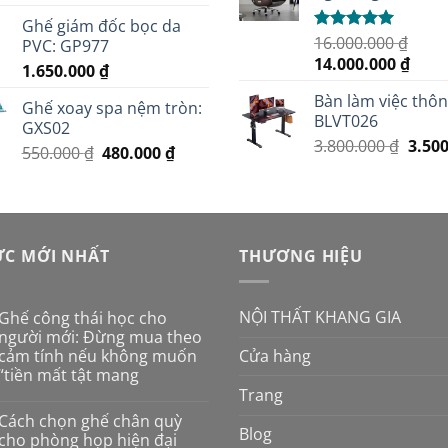
gốc
hiện
Ghế giám đốc bọc da
là:
tại
16.000.000
₫
Được xếp
PVC: GP977
3.800.000 ₫.
là:
hạng
5.00
Giá
Giá
14.000.000
₫
1.650.000
₫
3.500.000 ₫.
5 sao
gốc
hiện
Bàn làm việc thô
là:
tại
Ghế xoay spa nệm tròn:
BLVT026
16.000.000 ₫.
là:
GXS02
Giá
3.800.000
₫
3.50
14.00
Giá
Giá
550.000
₫
480.000
₫
gốc
gốc
hiện
là:
là:
tại
3.800
550.000 ₫.
là:
480.000 ₫.
ỨC MỚI NHẤT
THƯƠNG HIỆU
NỘI THẤT KHANG GIA
Ghế công thái học cho
người mới: Đừng mua theo
cảm tính nếu không muốn
Cửa hàng
“tiền mất tật mang
Trang
Không
có
Cách chọn ghế chân quỳ
bình
Blog
luận
cho phòng họp hiện đại
ở