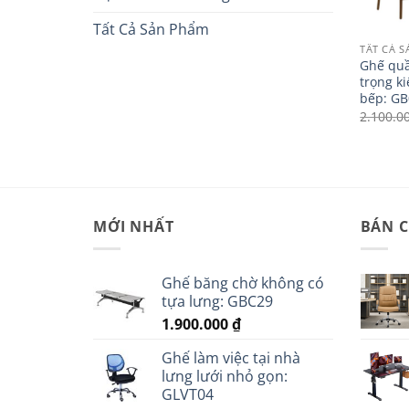
Tất Cả Sản Phẩm
TẤT CẢ 
Ghế quầ
trọng k
bếp: G
2.100.0
MỚI NHẤT
BÁN 
Ghế băng chờ không có
tựa lưng: GBC29
1.900.000
₫
Ghế làm việc tại nhà
lưng lưới nhỏ gọn:
GLVT04