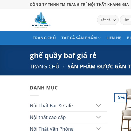
Bỏ
CÔNG TY TNHH TM TRANG TRÍ NỘI THẤT KHANG GIA
qua
nội
Tìm
kiếm:
dung
TRANG CHỦ
TẤT CẢ SẢN PHẨM
LIÊN HỆ
B
ghế quầy baf giá rẻ
TRANG CHỦ
/
SẢN PHẨM ĐƯỢC GẮN TH
DANH MỤC
-5%
Nội Thất Bar & Cafe
Nội thất cao cấp
Nội Thất Văn Phòng