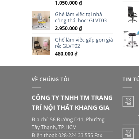
1.050.000
₫
Ghế làm việc tại nhà
công thái học: GLVT03
2.950.000
₫
Ghế làm việc gấp gọn giá
rẻ: GLVT02
480.000
₫
VỀ CHÚNG TÔI
TIN T
CÔNG TY TNHH TM TRANG
13
Th6
TRÍ NỘI THẤT KHANG GIA
Địa chỉ: 56 Đường D11, Phường
Tây Thạnh, TP.HCM
12
Điện thoại: 028-224 33 555 Fax
Th6