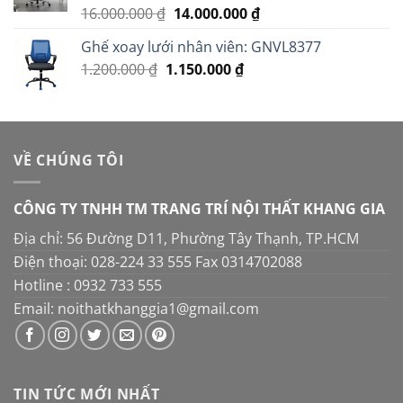
2.950.000 ₫.
Giá
Giá
16.000.000
₫
14.000.000
₫
Được xếp
hạng
5.00
gốc
hiện
5 sao
Ghế xoay lưới nhân viên: GNVL8377
là:
tại
Giá
Giá
1.200.000
₫
1.150.000
16.000.000 ₫.
₫
là:
gốc
hiện
14.000.000 ₫.
là:
tại
1.200.000 ₫.
là:
1.150.000 ₫.
VỀ CHÚNG TÔI
CÔNG TY TNHH TM TRANG TRÍ NỘI THẤT KHANG GIA
Địa chỉ: 56 Đường D11, Phường Tây Thạnh, TP.HCM
Điện thoại: 028-224 33 555 Fax 0314702088
Hotline : 0932 733 555
Email: noithatkhanggia1@gmail.com
TIN TỨC MỚI NHẤT