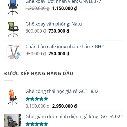
Ghế xoay lưới nhân viên: GNVL8377
2.500.000 ₫.
là:
Giá
Giá
1.200.000
₫
1.150.000
₫
2.100.000 ₫.
gốc
hiện
là:
tại
Ghế xoay văn phòng: Natu
1.200.000 ₫.
là:
Giá
Giá
800.000
₫
730.000
₫
1.150.000 ₫.
gốc
hiện
là:
tại
Chân bàn cafe inox nhập khẩu: CBF01
800.000 ₫.
là:
Giá
Giá
950.000
₫
750.000
₫
730.000 ₫.
gốc
hiện
là:
tại
950.000 ₫.
là:
ĐƯỢC XẾP HẠNG HÀNG ĐẦU
750.000 ₫.
Ghế công thái học giá rẻ GCTH832
Giá
Giá
3.100.000
₫
2.950.000
₫
Được xếp
hạng
5.00
gốc
hiện
5 sao
Ghế giám đốc chỉnh điện ngả lưng: GGDA-022
là:
tại
3.100.000 ₫.
là: