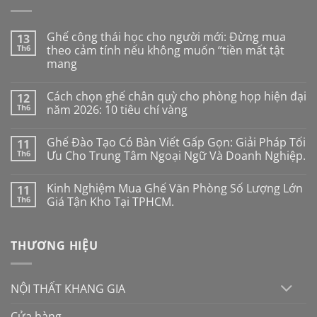
Ghế công thái học cho người mới: Đừng mua
13
Th6
theo cảm tính nếu không muốn “tiền mất tật
mang
Không
có
Cách chọn ghế chân quỳ cho phòng họp hiện đại
12
bình
luận
Th6
năm 2026: 10 tiêu chí vàng
ở
Ghế
Không
công
có
Ghế Đào Tạo Có Bàn Viết Gấp Gọn: Giải Pháp Tối
11
thái
bình
học
luận
Th6
Ưu Cho Trung Tâm Ngoại Ngữ Và Doanh Nghiệp.
cho
ở
người
Cách
Không
mới:
chọn
có
Kinh Nghiệm Mua Ghế Văn Phòng Số Lượng Lớn
11
Đừng
ghế
bình
mua
chân
luận
Th6
Giá Tận Kho Tại TPHCM.
theo
quỳ
ở
cảm
cho
Ghế
Không
tính
phòng
Đào
có
nếu
họp
Tạo
bình
THƯƠNG HIỆU
không
hiện
Có
luận
muốn
đại
Bàn
ở
“tiền
năm
Viết
Kinh
mất
2026:
Gấp
Nghiệm
tật
10
Gọn:
Mua
NỘI THẤT KHANG GIA
mang
tiêu
Giải
Ghế
chí
Pháp
Văn
vàng
Tối
Phòng
Cửa hàng