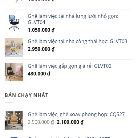
Ghế làm việc tại nhà lưng lưới nhỏ gọn:
GLVT04
1.050.000
₫
Ghế làm việc tại nhà công thái học: GLVT03
2.950.000
₫
Ghế làm việc gấp gọn giá rẻ: GLVT02
480.000
₫
BÁN CHẠY NHẤT
Ghế làm việc, ghế xoay phòng họp: CQ527
Giá
Giá
2.500.000
₫
2.100.000
₫
gốc
hiện
là:
tại