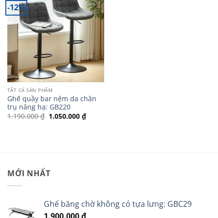
-12%
TẤT CẢ SẢN PHẨM
Ghế quầy bar nệm da chân
trụ nâng hạ: GB220
Giá
Giá
1.190.000
₫
1.050.000
₫
gốc
hiện
là:
tại
1.190.000 ₫.
là:
1.050.000 ₫.
MỚI NHẤT
Ghế băng chờ không có tựa lưng: GBC29
1.900.000
₫