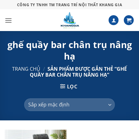
Bỏ
CÔNG TY TNHH TM TRANG TRÍ NỘI THẤT KHANG GIA
qua
nội
dung
ghế quầy bar chân trụ nâng
hạ
TRANG CHỦ
/
SẢN PHẨM ĐƯỢC GẮN THẺ “GHẾ
QUẦY BAR CHÂN TRỤ NÂNG HẠ”
LỌC