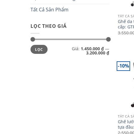
Tất Cả Sản Phẩm
TẤT CẢ 
Ghế da 
LỌC THEO GIÁ
cấp: GT
3.550.0
Giá
Giá
Giá:
1.450.000 ₫
—
LỌC
tối
tối
3.200.000 ₫
thiểu
đa
-10%
TẤT CẢ 
Ghế lướ
tựa đầu
2.550.0