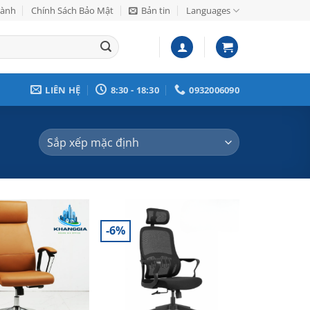
Hành
Chính Sách Bảo Mật
Bản tin
Languages
LIÊN HỆ
8:30 - 18:30
0932006090
-6%