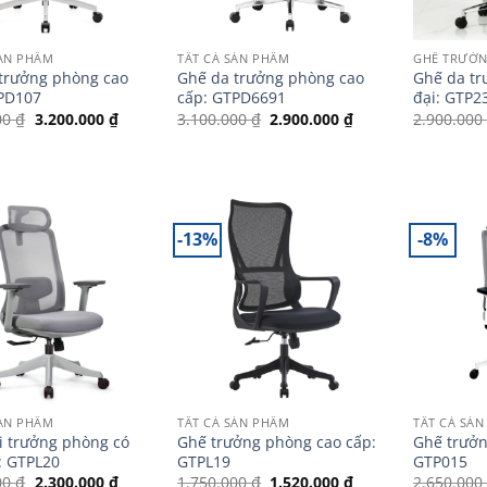
SẢN PHẨM
TẤT CẢ SẢN PHẨM
GHẾ TRƯỞ
trưởng phòng cao
Ghế da trưởng phòng cao
Ghế da tr
PD107
cấp: GTPD6691
đại: GTP2
Giá
Giá
Giá
Giá
00
₫
3.200.000
₫
3.100.000
₫
2.900.000
₫
2.900.00
gốc
hiện
gốc
hiện
là:
tại
là:
tại
3.550.000 ₫.
là:
3.100.000 ₫.
là:
3.200.000 ₫.
2.900.000 ₫.
-13%
-8%
SẢN PHẨM
TẤT CẢ SẢN PHẨM
TẤT CẢ SẢ
i trưởng phòng có
Ghế trưởng phòng cao cấp:
Ghế trưởn
: GTPL20
GTPL19
GTP015
Giá
Giá
Giá
Giá
00
₫
2.300.000
₫
1.750.000
₫
1.520.000
₫
2.650.00