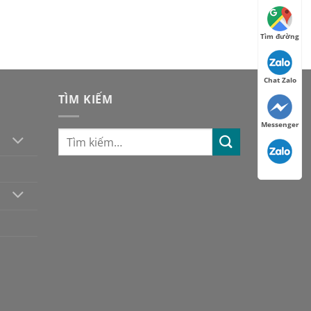
0.000 ₫.
Tìm đường
Chat Zalo
TÌM KIẾM
Messenger