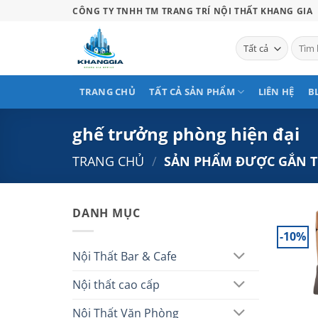
Bỏ
CÔNG TY TNHH TM TRANG TRÍ NỘI THẤT KHANG GIA
qua
nội
Tìm
kiếm:
dung
TRANG CHỦ
TẤT CẢ SẢN PHẨM
LIÊN HỆ
B
ghế trưởng phòng hiện đại
TRANG CHỦ
/
SẢN PHẨM ĐƯỢC GẮN T
DANH MỤC
-10%
Nội Thất Bar & Cafe
Nội thất cao cấp
Nội Thất Văn Phòng