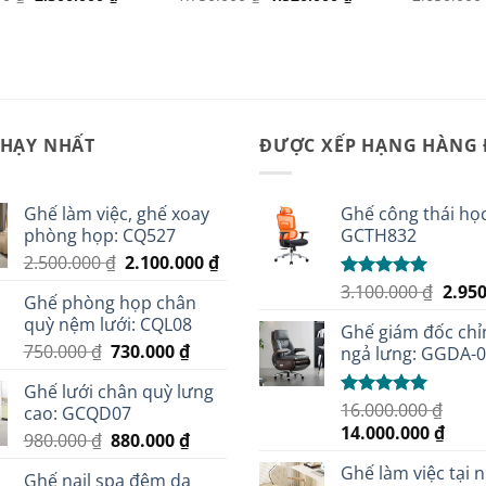
gốc
hiện
gốc
hiện
là:
tại
là:
tại
2.550.000 ₫.
là:
1.750.000 ₫.
là:
2.300.000 ₫.
1.520.000 ₫.
CHẠY NHẤT
ĐƯỢC XẾP HẠNG HÀNG
Ghế làm việc, ghế xoay
Ghế công thái học
phòng họp: CQ527
GCTH832
Giá
Giá
2.500.000
₫
2.100.000
₫
gốc
hiện
Giá
3.100.000
₫
2.95
Được xếp
Ghế phòng họp chân
là:
tại
hạng
5.00
gốc
quỳ nệm lưới: CQL08
5 sao
2.500.000 ₫.
là:
Ghế giám đốc chỉ
là:
Giá
Giá
750.000
₫
730.000
₫
2.100.000 ₫.
ngả lưng: GGDA-
3.100
gốc
hiện
Ghế lưới chân quỳ lưng
là:
tại
16.000.000
₫
Được xếp
cao: GCQD07
750.000 ₫.
là:
hạng
5.00
Giá
Giá
14.000.000
₫
Giá
Giá
980.000
₫
880.000
₫
730.000 ₫.
5 sao
gốc
hiện
gốc
hiện
Ghế làm việc tại 
là:
tại
Ghế nail spa đệm da
là:
tại