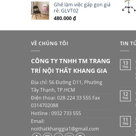
Ghế làm việc gấp gọn giá
rẻ: GLVT02
480.000
₫
VỀ CHÚNG TÔI
TIN T
CÔNG TY TNHH TM TRANG
13
Th6
TRÍ NỘI THẤT KHANG GIA
Địa chỉ: 56 Đường D11, Phường
Tây Thạnh, TP.HCM
12
Điện thoại: 028-224 33 555 Fax
Th6
0314702088
Hotline : 0932 733 555
11
Email:
Th6
noithatkhanggia1@gmail.com