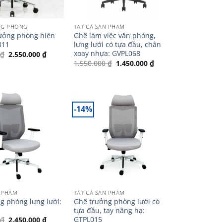
NG PHÒNG
TẤT CẢ SẢN PHẨM
ưởng phòng hiện
Ghế làm việc văn phòng,
311
lưng lưới có tựa đầu, chân
xoay nhựa: GVPL068
Giá
Giá
0
₫
2.550.000
₫
gốc
hiện
Giá
Giá
1.550.000
₫
1.450.000
₫
là:
tại
gốc
hiện
2.900.000 ₫.
là:
là:
tại
2.550.000 ₫.
1.550.000 ₫.
là:
1.450.000 ₫.
-14%
N PHẨM
TẤT CẢ SẢN PHẨM
g phòng lưng lưới:
Ghế trưởng phòng lưới có
tựa đầu, tay nâng hạ:
GTPL015
Giá
Giá
0
₫
2.450.000
₫