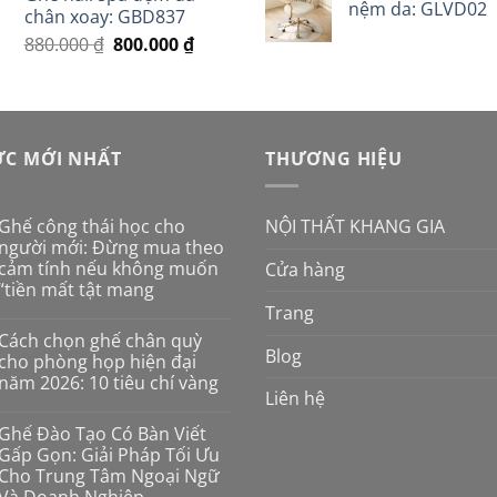
nệm da: GLVD02
16.000.000 ₫.
là:
chân xoay: GBD837
980.000 ₫.
là:
14.00
Giá
Giá
880.000
₫
800.000
₫
880.000 ₫.
gốc
hiện
là:
tại
880.000 ₫.
là:
800.000 ₫.
ỨC MỚI NHẤT
THƯƠNG HIỆU
NỘI THẤT KHANG GIA
Ghế công thái học cho
người mới: Đừng mua theo
cảm tính nếu không muốn
Cửa hàng
“tiền mất tật mang
Trang
Không
có
Cách chọn ghế chân quỳ
bình
Blog
luận
cho phòng họp hiện đại
ở
năm 2026: 10 tiêu chí vàng
Ghế
Liên hệ
công
Không
thái
có
học
Ghế Đào Tạo Có Bàn Viết
bình
cho
luận
Gấp Gọn: Giải Pháp Tối Ưu
người
ở
mới:
Cho Trung Tâm Ngoại Ngữ
Cách
Đừng
chọn