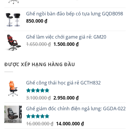
gốc
hiện
là:
tại
Ghế ngồi bàn đảo bếp có tựa lưng GQDB098
4.200.000 ₫.
là:
850.000
₫
3.950.000 ₫.
Ghế làm việc chới game giá rẻ: GM20
Giá
Giá
1.650.000
₫
1.500.000
₫
gốc
hiện
là:
tại
1.650.000 ₫.
là:
ĐƯỢC XẾP HẠNG HÀNG ĐẦU
1.500.000 ₫.
Ghế công thái học giá rẻ GCTH832
Giá
Giá
3.100.000
₫
2.950.000
₫
Được xếp
hạng
5.00
gốc
hiện
5 sao
Ghế giám đốc chỉnh điện ngả lưng: GGDA-022
là:
tại
3.100.000 ₫.
là:
2.950.000 ₫.
Giá
Giá
16.000.000
₫
14.000.000
₫
Được xếp
hạng
5.00
gốc
hiện