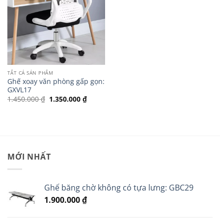
TẤT CẢ SẢN PHẨM
Ghế xoay văn phòng gấp gọn:
GXVL17
Giá
Giá
1.450.000
₫
1.350.000
₫
gốc
hiện
là:
tại
1.450.000 ₫.
là:
1.350.000 ₫.
MỚI NHẤT
Ghế băng chờ không có tựa lưng: GBC29
1.900.000
₫