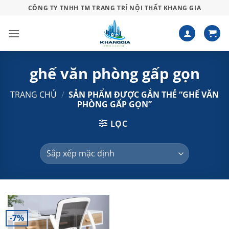
Bỏ
CÔNG TY TNHH TM TRANG TRÍ NỘI THẤT KHANG GIA
qua
nội
dung
ghế văn phòng gấp gọn
TRANG CHỦ
/
SẢN PHẨM ĐƯỢC GẮN THẺ “GHẾ VĂN
PHÒNG GẤP GỌN”
LỌC
-7%