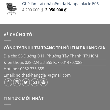
5 sao
Ghế làm tại nhà nệm da Nappa black: E06
là:
tại
Giá
Giá
4.200.000
₫
3.950.000
16.000.000 ₫.
₫
là:
gốc
hiện
14.000.000 ₫.
là:
tại
4.200.000 ₫.
là:
3.950.000 ₫.
VỀ CHÚNG TÔI
CÔNG TY TNHH TM TRANG TRÍ NỘI THẤT KHANG GIA
Địa chỉ: 56 Đường D11, Phường Tây Thạnh, TP.HCM
Điện thoại: 028-224 33 555 Fax 0314702088
Hotline : 0932 733 555
Email: noithatkhanggia1@gmail.com
TIN TỨC MỚI NHẤT