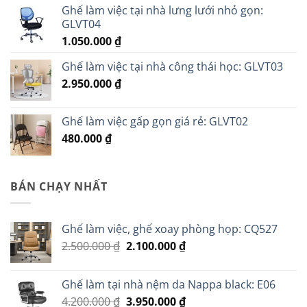
Ghế làm việc tại nhà lưng lưới nhỏ gọn:
GLVT04
1.050.000
₫
Ghế làm việc tại nhà công thái học: GLVT03
2.950.000
₫
Ghế làm việc gấp gọn giá rẻ: GLVT02
480.000
₫
BÁN CHẠY NHẤT
Ghế làm việc, ghế xoay phòng họp: CQ527
Giá
Giá
2.500.000
₫
2.100.000
₫
gốc
hiện
là:
tại
Ghế làm tại nhà nệm da Nappa black: E06
2.500.000 ₫.
là:
Giá
Giá
4.200.000
₫
3.950.000
₫
2.100.000 ₫.