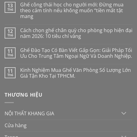
Ghế công thái học cho người mới: Đừng mua
13
Th6
theo cảm tính nếu không muốn “tiền mất tật
mang
Không
có
Cách chọn ghế chân quỳ cho phòng họp hiện đại
12
bình
luận
Th6
năm 2026: 10 tiêu chí vàng
ở
Ghế
Không
công
có
Ghế Đào Tạo Có Bàn Viết Gấp Gọn: Giải Pháp Tối
11
thái
bình
học
luận
Th6
Ưu Cho Trung Tâm Ngoại Ngữ Và Doanh Nghiệp.
cho
ở
người
Cách
Không
mới:
chọn
có
Kinh Nghiệm Mua Ghế Văn Phòng Số Lượng Lớn
11
Đừng
ghế
bình
mua
chân
luận
Th6
Giá Tận Kho Tại TPHCM.
theo
quỳ
ở
cảm
cho
Ghế
Không
tính
phòng
Đào
có
nếu
họp
Tạo
bình
THƯƠNG HIỆU
không
hiện
Có
luận
muốn
đại
Bàn
ở
“tiền
năm
Viết
Kinh
mất
2026:
Gấp
Nghiệm
tật
10
Gọn:
Mua
NỘI THẤT KHANG GIA
mang
tiêu
Giải
Ghế
chí
Pháp
Văn
vàng
Tối
Phòng
Cửa hàng
Ưu
Số
Cho
Lượng
Trung
Lớn