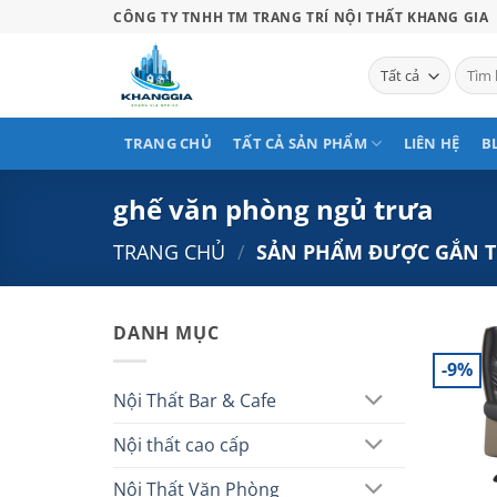
Bỏ
CÔNG TY TNHH TM TRANG TRÍ NỘI THẤT KHANG GIA
qua
nội
Tìm
kiếm:
dung
TRANG CHỦ
TẤT CẢ SẢN PHẨM
LIÊN HỆ
B
ghế văn phòng ngủ trưa
TRANG CHỦ
/
SẢN PHẨM ĐƯỢC GẮN T
DANH MỤC
-9%
Nội Thất Bar & Cafe
Nội thất cao cấp
Nội Thất Văn Phòng