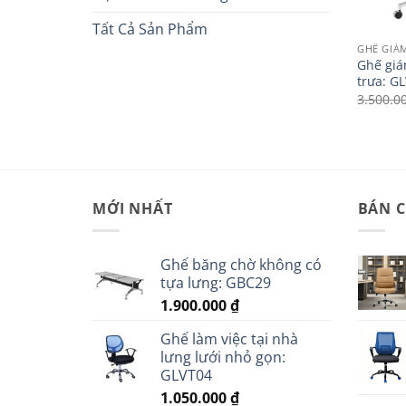
Tất Cả Sản Phẩm
GHẾ GIÁ
Ghế giá
trưa: G
3.500.0
MỚI NHẤT
BÁN 
Ghế băng chờ không có
tựa lưng: GBC29
1.900.000
₫
Ghế làm việc tại nhà
lưng lưới nhỏ gọn:
GLVT04
1.050.000
₫