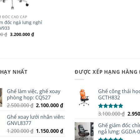
M ĐỐC CAO CẤP
m đốc ngả lưng nghỉ
LV933
Giá
Giá
00
₫
3.200.000
₫
gốc
hiện
là:
tại
3.500.000 ₫.
là:
3.200.000 ₫.
CHẠY NHẤT
ĐƯỢC XẾP HẠNG HÀNG
Ghế làm việc, ghế xoay
Ghế công thái học
phòng họp: CQ527
GCTH832
Giá
Giá
2.500.000
₫
2.100.000
₫
gốc
hiện
Giá
3.100.000
₫
2.95
Được xếp
Ghế xoay lưới nhân viên:
là:
tại
hạng
5.00
gốc
GNVL8377
5 sao
2.500.000 ₫.
là:
Ghế giám đốc chỉ
là:
Giá
Giá
1.200.000
₫
1.150.000
₫
2.100.000 ₫.
ngả lưng: GGDA-
3.100
gốc
hiện