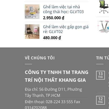
Ghế làm việc tại nhà
công thái học: GLVT03
2.950.000
₫
Ghế làm việc gấp gọn giá
rẻ: GLVT02
480.000
₫
VỀ CHÚNG TÔI
TIN T
CÔNG TY TNHH TM TRANG
13
Th6
TRÍ NỘI THẤT KHANG GIA
Địa chỉ: 56 Đường D11, Phường
Tây Thạnh, TP.HCM
12
Điện thoại: 028-224 33 555 Fax
Th6
0314702088