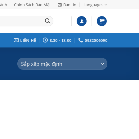
Hành
Chính Sách Bảo Mật
Bản tin
Languages
LIÊN HỆ
8:30 - 18:30
0932006090