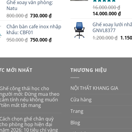
Ghế xoay văn phòng:
là:
tại
16.000.000
₫
Được xếp
Natu
1.200.000 ₫.
là:
hạng
5.00
Giá
Giá
14.000.000
₫
Giá
Giá
800.000
₫
730.000
₫
1.150.000 ₫.
5 sao
gốc
hiện
gốc
hiện
Ghế xoay lưới nhâ
là:
tại
Chân bàn cafe inox nhập
là:
tại
GNVL8377
16.000.000 ₫.
là:
khẩu: CBF01
800.000 ₫.
là:
Giá
1.200.000
₫
1.15
14.00
Giá
Giá
950.000
₫
750.000
₫
730.000 ₫.
gốc
gốc
hiện
là:
là:
tại
1.200
950.000 ₫.
là:
750.000 ₫.
ỨC MỚI NHẤT
THƯƠNG HIỆU
NỘI THẤT KHANG GIA
Ghế công thái học cho
người mới: Đừng mua theo
cảm tính nếu không muốn
Cửa hàng
“tiền mất tật mang
Trang
Không
có
Cách chọn ghế chân quỳ
bình
Blog
luận
cho phòng họp hiện đại
ở
năm 2026: 10 tiêu chí vàng
Ghế