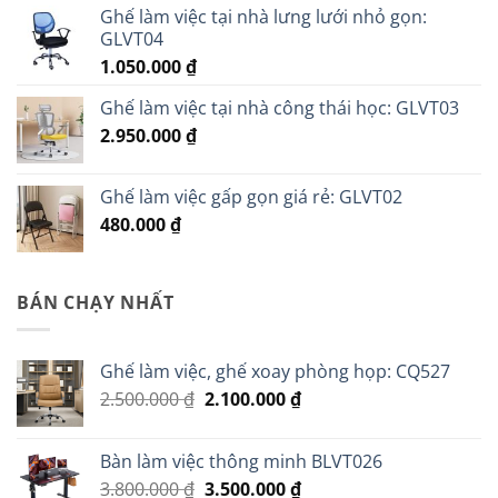
Ghế làm việc tại nhà lưng lưới nhỏ gọn:
GLVT04
1.050.000
₫
Ghế làm việc tại nhà công thái học: GLVT03
2.950.000
₫
Ghế làm việc gấp gọn giá rẻ: GLVT02
480.000
₫
BÁN CHẠY NHẤT
Ghế làm việc, ghế xoay phòng họp: CQ527
Giá
Giá
2.500.000
₫
2.100.000
₫
gốc
hiện
là:
tại
Bàn làm việc thông minh BLVT026
2.500.000 ₫.
là:
Giá
Giá
3.800.000
₫
3.500.000
₫
2.100.000 ₫.