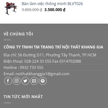
5 sao
Bàn làm việc thông minh BLVT026
là:
tại
Giá
Giá
3.800.000
₫
3.500.000
16.000.000 ₫.
₫
là:
gốc
hiện
14.000.000 ₫.
là:
tại
3.800.000 ₫.
là:
3.500.000 ₫.
VỀ CHÚNG TÔI
CÔNG TY TNHH TM TRANG TRÍ NỘI THẤT KHANG GIA
Địa chỉ: 56 Đường D11, Phường Tây Thạnh, TP.HCM
Điện thoại: 028-224 33 555 Fax 0314702088
Hotline : 0932 733 555
Email: noithatkhanggia1@gmail.com
TIN TỨC MỚI NHẤT