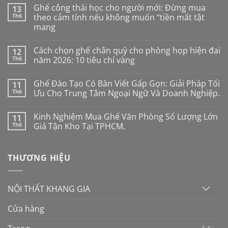
Ghế công thái học cho người mới: Đừng mua
13
Th6
theo cảm tính nếu không muốn “tiền mất tật
mang
Không
có
Cách chọn ghế chân quỳ cho phòng họp hiện đại
12
bình
luận
Th6
năm 2026: 10 tiêu chí vàng
ở
Ghế
Không
công
có
Ghế Đào Tạo Có Bàn Viết Gấp Gọn: Giải Pháp Tối
11
thái
bình
học
luận
Th6
Ưu Cho Trung Tâm Ngoại Ngữ Và Doanh Nghiệp.
cho
ở
người
Cách
Không
mới:
chọn
có
Kinh Nghiệm Mua Ghế Văn Phòng Số Lượng Lớn
11
Đừng
ghế
bình
mua
chân
luận
Th6
Giá Tận Kho Tại TPHCM.
theo
quỳ
ở
cảm
cho
Ghế
Không
tính
phòng
Đào
có
nếu
họp
Tạo
bình
THƯƠNG HIỆU
không
hiện
Có
luận
muốn
đại
Bàn
ở
“tiền
năm
Viết
Kinh
mất
2026:
Gấp
Nghiệm
tật
10
Gọn:
Mua
NỘI THẤT KHANG GIA
mang
tiêu
Giải
Ghế
chí
Pháp
Văn
vàng
Tối
Phòng
Cửa hàng
Ưu
Số
Cho
Lượng
Trung
Lớn