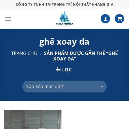
Bỏ
CÔNG TY TNHH TM TRANG TRÍ NỘI THẤT KHANG GIA
qua
nội
dung
ghế xoay da
TRANG CHỦ
/
SẢN PHẨM ĐƯỢC GẮN THẺ “GHẾ
XOAY DA”
LỌC