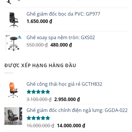
gốc
hiện
là:
tại
Ghế giám đốc bọc da PVC: GP977
3.800.000 ₫.
là:
1.650.000
₫
3.500.000 ₫.
Ghế xoay spa nệm tròn: GXS02
Giá
Giá
550.000
₫
480.000
₫
gốc
hiện
là:
tại
550.000 ₫.
là:
ĐƯỢC XẾP HẠNG HÀNG ĐẦU
480.000 ₫.
Ghế công thái học giá rẻ GCTH832
Giá
Giá
3.100.000
₫
2.950.000
₫
Được xếp
hạng
5.00
gốc
hiện
5 sao
Ghế giám đốc chỉnh điện ngả lưng: GGDA-022
là:
tại
3.100.000 ₫.
là:
2.950.000 ₫.
Giá
Giá
16.000.000
₫
14.000.000
₫
Được xếp
hạng
5.00
gốc
hiện