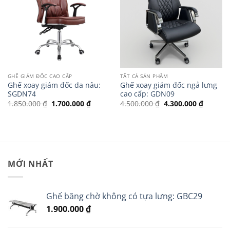
GHẾ GIÁM ĐỐC CAO CẤP
TẤT CẢ SẢN PHẨM
Ghế xoay giám đốc da nâu:
Ghế xoay giám đốc ngả lưng
SGDN74
cao cấp: GDN09
Giá
Giá
Giá
Giá
1.850.000
₫
1.700.000
₫
4.500.000
₫
4.300.000
₫
gốc
hiện
gốc
hiện
là:
tại
là:
tại
1.850.000 ₫.
là:
4.500.000 ₫.
là:
1.700.000 ₫.
4.300.0
MỚI NHẤT
Ghế băng chờ không có tựa lưng: GBC29
1.900.000
₫