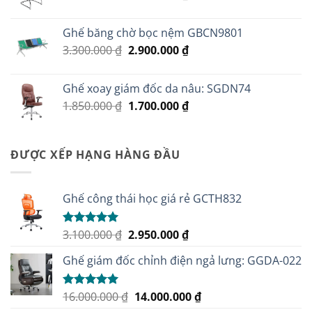
gốc
hiện
là:
tại
Ghế băng chờ bọc nệm GBCN9801
1.880.000 ₫.
là:
Giá
Giá
3.300.000
₫
2.900.000
₫
1.710.000 ₫.
gốc
hiện
là:
tại
Ghế xoay giám đốc da nâu: SGDN74
3.300.000 ₫.
là:
Giá
Giá
1.850.000
₫
1.700.000
₫
2.900.000 ₫.
gốc
hiện
là:
tại
1.850.000 ₫.
là:
ĐƯỢC XẾP HẠNG HÀNG ĐẦU
1.700.000 ₫.
Ghế công thái học giá rẻ GCTH832
Giá
Giá
3.100.000
₫
2.950.000
₫
Được xếp
hạng
5.00
gốc
hiện
5 sao
Ghế giám đốc chỉnh điện ngả lưng: GGDA-022
là:
tại
3.100.000 ₫.
là:
2.950.000 ₫.
Giá
Giá
16.000.000
₫
14.000.000
₫
Được xếp
hạng
5.00
gốc
hiện