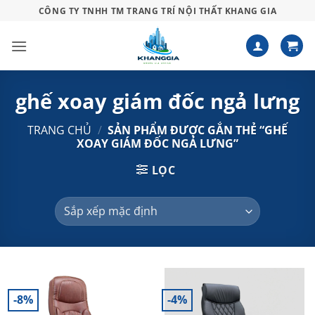
Bỏ
CÔNG TY TNHH TM TRANG TRÍ NỘI THẤT KHANG GIA
qua
nội
dung
ghế xoay giám đốc ngả lưng
TRANG CHỦ
/
SẢN PHẨM ĐƯỢC GẮN THẺ “GHẾ
XOAY GIÁM ĐỐC NGẢ LƯNG”
LỌC
-8%
-4%