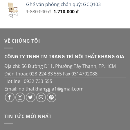
5 sao
Ghế văn phòng chân quỳ: GCQ103
là:
tại
Giá
Giá
1.880.000
₫
1.710.000
16.000.000 ₫.
₫
là:
gốc
hiện
14.000.000 ₫.
là:
tại
1.880.000 ₫.
là:
1.710.000 ₫.
VỀ CHÚNG TÔI
CÔNG TY TNHH TM TRANG TRÍ NỘI THẤT KHANG GIA
Địa chỉ: 56 Đường D11, Phường Tây Thạnh, TP.HCM
Điện thoại: 028-224 33 555 Fax 0314702088
Hotline : 0932 733 555
Email: noithatkhanggia1@gmail.com
TIN TỨC MỚI NHẤT