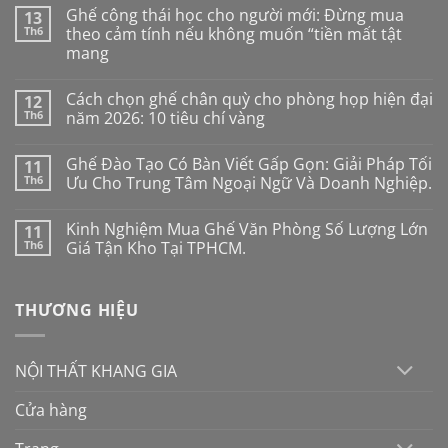
Ghế công thái học cho người mới: Đừng mua
13
Th6
theo cảm tính nếu không muốn “tiền mất tật
mang
Không
có
Cách chọn ghế chân quỳ cho phòng họp hiện đại
12
bình
luận
Th6
năm 2026: 10 tiêu chí vàng
ở
Ghế
Không
công
có
Ghế Đào Tạo Có Bàn Viết Gấp Gọn: Giải Pháp Tối
11
thái
bình
học
luận
Th6
Ưu Cho Trung Tâm Ngoại Ngữ Và Doanh Nghiệp.
cho
ở
người
Cách
Không
mới:
chọn
có
Kinh Nghiệm Mua Ghế Văn Phòng Số Lượng Lớn
11
Đừng
ghế
bình
mua
chân
luận
Th6
Giá Tận Kho Tại TPHCM.
theo
quỳ
ở
cảm
cho
Ghế
Không
tính
phòng
Đào
có
nếu
họp
Tạo
bình
THƯƠNG HIỆU
không
hiện
Có
luận
muốn
đại
Bàn
ở
“tiền
năm
Viết
Kinh
mất
2026:
Gấp
Nghiệm
tật
10
Gọn:
Mua
NỘI THẤT KHANG GIA
mang
tiêu
Giải
Ghế
chí
Pháp
Văn
vàng
Tối
Phòng
Cửa hàng
Ưu
Số
Cho
Lượng
Trung
Lớn