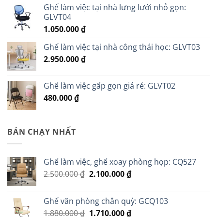
Ghế làm việc tại nhà lưng lưới nhỏ gọn:
GLVT04
1.050.000
₫
Ghế làm việc tại nhà công thái học: GLVT03
2.950.000
₫
Ghế làm việc gấp gọn giá rẻ: GLVT02
480.000
₫
BÁN CHẠY NHẤT
Ghế làm việc, ghế xoay phòng họp: CQ527
Giá
Giá
2.500.000
₫
2.100.000
₫
gốc
hiện
là:
tại
Ghế văn phòng chân quỳ: GCQ103
2.500.000 ₫.
là:
Giá
Giá
1.880.000
₫
1.710.000
₫
2.100.000 ₫.