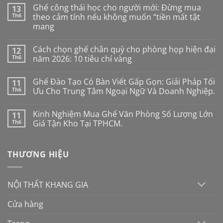
Ghế công thái học cho người mới: Đừng mua
13
Th6
theo cảm tính nếu không muốn “tiền mất tật
mang
Không
có
Cách chọn ghế chân quỳ cho phòng họp hiện đại
12
bình
luận
Th6
năm 2026: 10 tiêu chí vàng
ở
Ghế
Không
công
có
Ghế Đào Tạo Có Bàn Viết Gấp Gọn: Giải Pháp Tối
11
thái
bình
học
luận
Th6
Ưu Cho Trung Tâm Ngoại Ngữ Và Doanh Nghiệp.
cho
ở
người
Cách
Không
mới:
chọn
có
Kinh Nghiệm Mua Ghế Văn Phòng Số Lượng Lớn
11
Đừng
ghế
bình
mua
chân
luận
Th6
Giá Tận Kho Tại TPHCM.
theo
quỳ
ở
cảm
cho
Ghế
Không
tính
phòng
Đào
có
nếu
họp
Tạo
bình
THƯƠNG HIỆU
không
hiện
Có
luận
muốn
đại
Bàn
ở
“tiền
năm
Viết
Kinh
mất
2026:
Gấp
Nghiệm
tật
10
Gọn:
Mua
NỘI THẤT KHANG GIA
mang
tiêu
Giải
Ghế
chí
Pháp
Văn
vàng
Tối
Phòng
Cửa hàng
Ưu
Số
Cho
Lượng
Trung
Lớn