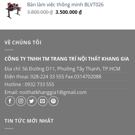
5 sao
Bàn làm việc thông minh BLVT026
là:
tại
Giá
Giá
3.800.000
₫
3.500.000
16.000.000 ₫.
₫
là:
gốc
hiện
14.000.000 ₫.
là:
tại
3.800.000 ₫.
là:
3.500.000 ₫.
VỀ CHÚNG TÔI
CÔNG TY TNHH TM TRANG TRÍ NỘI THẤT KHANG GIA
Địa chỉ: 56 Đường D11, Phường Tây Thạnh, TP.HCM
Điện thoại: 028-224 33 555 Fax 0314702088
Hotline : 0932 733 555
Email: noithatkhanggia1@gmail.com
TIN TỨC MỚI NHẤT