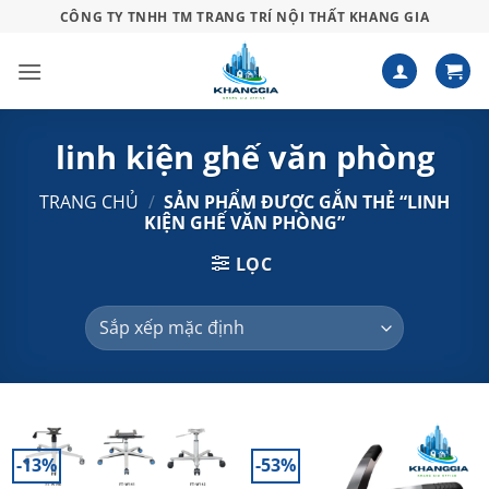
Bỏ
CÔNG TY TNHH TM TRANG TRÍ NỘI THẤT KHANG GIA
qua
nội
dung
linh kiện ghế văn phòng
TRANG CHỦ
/
SẢN PHẨM ĐƯỢC GẮN THẺ “LINH
KIỆN GHẾ VĂN PHÒNG”
LỌC
-13%
-53%