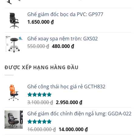
gốc
hiện
là:
tại
Ghế giám đốc bọc da PVC: GP977
3.800.000 ₫.
là:
1.650.000
₫
3.500.000 ₫.
Ghế xoay spa nệm tròn: GXS02
Giá
Giá
550.000
₫
480.000
₫
gốc
hiện
là:
tại
550.000 ₫.
là:
ĐƯỢC XẾP HẠNG HÀNG ĐẦU
480.000 ₫.
Ghế công thái học giá rẻ GCTH832
Giá
Giá
3.100.000
₫
2.950.000
₫
Được xếp
hạng
5.00
gốc
hiện
5 sao
Ghế giám đốc chỉnh điện ngả lưng: GGDA-022
là:
tại
3.100.000 ₫.
là:
2.950.000 ₫.
Giá
Giá
16.000.000
₫
14.000.000
₫
Được xếp
hạng
5.00
gốc
hiện