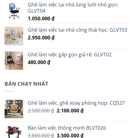
Ghế làm việc tại nhà lưng lưới nhỏ gọn:
GLVT04
1.050.000
₫
Ghế làm việc tại nhà công thái học: GLVT03
2.950.000
₫
Ghế làm việc gấp gọn giá rẻ: GLVT02
480.000
₫
BÁN CHẠY NHẤT
Ghế làm việc, ghế xoay phòng họp: CQ527
Giá
Giá
2.500.000
₫
2.100.000
₫
gốc
hiện
là:
tại
Bàn làm việc thông minh BLVT026
2.500.000 ₫.
là:
Giá
Giá
3.800.000
₫
3.500.000
₫
2.100.000 ₫.