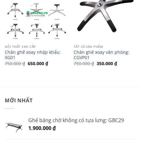
NỘI THẤT CAO CẤP
TẤT CẢ SẢN PHẨM
Chân ghế xoay nhập khẩu:
Chân ghế xoay văn phòng:
XG01
CGVP01
Giá
Giá
Giá
Giá
750.000
₫
650.000
₫
750.000
₫
350.000
₫
gốc
hiện
gốc
hiện
là:
tại
là:
tại
750.000 ₫.
là:
750.000 ₫.
là:
650.000 ₫.
350.000 ₫.
MỚI NHẤT
Ghế băng chờ không có tựa lưng: GBC29
1.900.000
₫