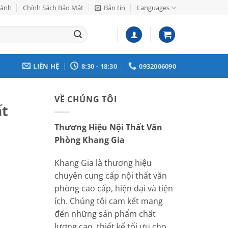
Hành
Chính Sách Bảo Mật
Bản tin
Languages
LIÊN HỆ
8:30 - 18:30
0932006090
VỀ CHÚNG TÔI
ất
Thương Hiệu Nội Thất Văn
Phòng Khang Gia
Khang Gia là thương hiệu
chuyên cung cấp nội thất văn
phòng cao cấp, hiện đại và tiện
ích. Chúng tôi cam kết mang
đến những sản phẩm chất
lượng cao, thiết kế tối ưu cho