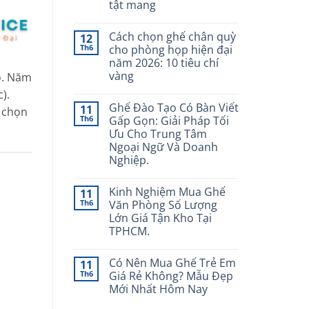
tật mang
Không
có
Cách chọn ghế chân quỳ
12
bình
luận
Th6
cho phòng họp hiện đại
ở
năm 2026: 10 tiêu chí
Ghế
công
vàng
o. Năm
thái
học
Không
).
cho
có
Ghế Đào Tạo Có Bàn Viết
11
người
bình
 chọn
mới:
luận
Th6
Gấp Gọn: Giải Pháp Tối
ở
Đừng
Ưu Cho Trung Tâm
Cách
mua
chọn
theo
Ngoại Ngữ Và Doanh
ghế
cảm
Nghiệp.
chân
tính
quỳ
nếu
Không
cho
không
có
phòng
muốn
Kinh Nghiệm Mua Ghế
11
bình
họp
“tiền
luận
Th6
Văn Phòng Số Lượng
hiện
mất
ở
đại
Lớn Giá Tận Kho Tại
tật
Ghế
năm
mang
Đào
TPHCM.
2026:
Tạo
10
Có
Không
tiêu
Bàn
có
chí
Có Nên Mua Ghế Trẻ Em
11
Viết
bình
vàng
Gấp
luận
Th6
Giá Rẻ Không? Mẫu Đẹp
ở
Gọn:
Mới Nhất Hôm Nay
Kinh
Giải
Nghiệm
Pháp
Không
Mua
Tối