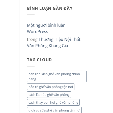
có
Ghế
Ưu
bình
Văn
Cho
BÌNH LUẬN GẦN ĐÂY
luận
Phòng
Trung
ở
Số
Tâm
Có
Lượng
Ngoại
Nên
Lớn
Ngữ
Mua
Giá
Và
Ghế
Một người bình luận
Tận
Doanh
Trẻ
Kho
Nghiệp.
Em
WordPress
Tại
Giá
TPHCM.
Rẻ
trong
Thương Hiệu Nội Thất
Không?
Mẫu
Văn Phòng Khang Gia
Đẹp
Mới
Nhất
Hôm
TAG CLOUD
Nay
bàn linh kiện ghế văn phòng chính
hãng
bảo trì ghế văn phòng tận nơi
cách lắp ráp ghế văn phòng
cách thay pen hơi ghế văn phòng
dịch vụ sửa ghế văn phòng tận nơi