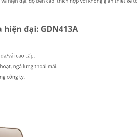
à hiện đại, độ bền cao, thích hợp với không gian thiết kế tố
a hiện đại: GDN413A
da/vải cao cấp.
 hoạt, ngả lưng thoải mái.
ng công ty.