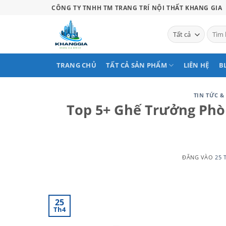
Bỏ
CÔNG TY TNHH TM TRANG TRÍ NỘI THẤT KHANG GIA
qua
nội
Tìm
kiếm:
dung
TRANG CHỦ
TẤT CẢ SẢN PHẨM
LIÊN HỆ
B
TIN TỨC &
Top 5+ Ghế Trưởng Phò
ĐĂNG VÀO
25 
25
Th4