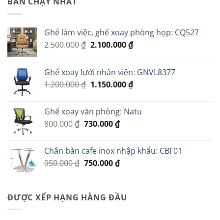
BÁN CHẠY NHẤT
Ghế làm việc, ghế xoay phòng họp: CQ527
Giá
Giá
2.500.000
₫
2.100.000
₫
gốc
hiện
là:
tại
Ghế xoay lưới nhân viên: GNVL8377
2.500.000 ₫.
là:
Giá
Giá
1.200.000
₫
1.150.000
₫
2.100.000 ₫.
gốc
hiện
là:
tại
Ghế xoay văn phòng: Natu
1.200.000 ₫.
là:
Giá
Giá
800.000
₫
730.000
₫
1.150.000 ₫.
gốc
hiện
là:
tại
Chân bàn cafe inox nhập khẩu: CBF01
800.000 ₫.
là:
Giá
Giá
950.000
₫
750.000
₫
730.000 ₫.
gốc
hiện
là:
tại
950.000 ₫.
là:
ĐƯỢC XẾP HẠNG HÀNG ĐẦU
750.000 ₫.