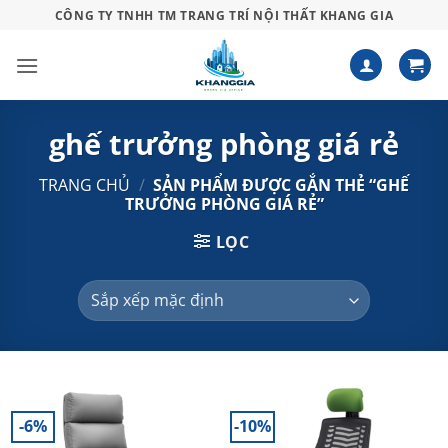
Bỏ
CÔNG TY TNHH TM TRANG TRÍ NỘI THẤT KHANG GIA
qua
nội
dung
ghế trưởng phòng giá rẻ
TRANG CHỦ
/
SẢN PHẨM ĐƯỢC GẮN THẺ “GHẾ
TRƯỞNG PHÒNG GIÁ RẺ”
LỌC
-6%
-10%