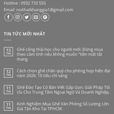
Hotline : 0932 733 555
Email: noithatkhanggia1@gmail.com
TIN TỨC MỚI NHẤT
Ghế công thái học cho người mới: Đừng mua
13
Th6
theo cảm tính nếu không muốn “tiền mất tật
mang
Không
có
Cách chọn ghế chân quỳ cho phòng họp hiện đại
12
bình
luận
Th6
năm 2026: 10 tiêu chí vàng
ở
Ghế
Không
công
có
Ghế Đào Tạo Có Bàn Viết Gấp Gọn: Giải Pháp Tối
11
thái
bình
học
luận
Th6
Ưu Cho Trung Tâm Ngoại Ngữ Và Doanh Nghiệp.
cho
ở
người
Cách
Không
mới:
chọn
có
Kinh Nghiệm Mua Ghế Văn Phòng Số Lượng Lớn
11
Đừng
ghế
bình
mua
chân
luận
Th6
Giá Tận Kho Tại TPHCM.
theo
quỳ
ở
cảm
cho
Ghế