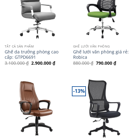
TẤT CẢ SẢN PHẨM
GHẾ LƯỚI VĂN PHÒNG
Ghế da trưởng phòng cao
Ghế lưới văn phòng giá rẻ:
cấp: GTPD6691
Robica
Giá
Giá
Giá
Giá
3.100.000
₫
2.900.000
₫
880.000
₫
790.000
₫
gốc
hiện
gốc
hiện
là:
tại
là:
tại
3.100.000 ₫.
là:
880.000 ₫.
là:
2.900.000 ₫.
790.000 ₫.
-13%