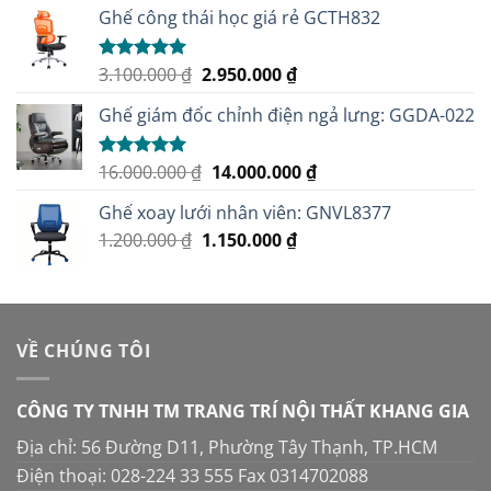
Ghế công thái học giá rẻ GCTH832
Giá
Giá
3.100.000
₫
2.950.000
₫
Được xếp
hạng
5.00
gốc
hiện
5 sao
Ghế giám đốc chỉnh điện ngả lưng: GGDA-022
là:
tại
3.100.000 ₫.
là:
2.950.000 ₫.
Giá
Giá
16.000.000
₫
14.000.000
₫
Được xếp
hạng
5.00
gốc
hiện
5 sao
Ghế xoay lưới nhân viên: GNVL8377
là:
tại
Giá
Giá
1.200.000
₫
1.150.000
16.000.000 ₫.
₫
là:
gốc
hiện
14.000.000 ₫.
là:
tại
1.200.000 ₫.
là:
1.150.000 ₫.
VỀ CHÚNG TÔI
CÔNG TY TNHH TM TRANG TRÍ NỘI THẤT KHANG GIA
Địa chỉ: 56 Đường D11, Phường Tây Thạnh, TP.HCM
Điện thoại: 028-224 33 555 Fax 0314702088