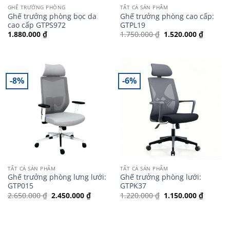
GHẾ TRƯỞNG PHÒNG
TẤT CẢ SẢN PHẨM
Ghế trưởng phòng bọc da
Ghế trưởng phòng cao cấp:
cao cấp GTPS972
GTPL19
Giá
Giá
1.880.000
₫
1.750.000
₫
1.520.000
₫
gốc
hiện
là:
tại
1.750.000 ₫.
là:
1.520.0
-8%
-6%
TẤT CẢ SẢN PHẨM
TẤT CẢ SẢN PHẨM
Ghế trưởng phòng lưng lưới:
Ghế trưởng phòng lưới:
GTP015
GTPK37
Giá
Giá
Giá
Giá
2.650.000
₫
2.450.000
₫
1.220.000
₫
1.150.000
₫
gốc
hiện
gốc
hiện
là:
tại
là:
tại
2.650.000 ₫.
là:
1.220.000 ₫.
là:
2.450.000 ₫.
1.150.0