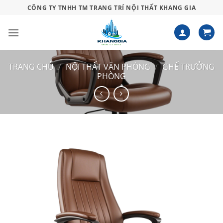
Bỏ
CÔNG TY TNHH TM TRANG TRÍ NỘI THẤT KHANG GIA
qua
nội
dung
TRANG CHỦ
/
NỘI THẤT VĂN PHÒNG
/
GHẾ TRƯỞNG
PHÒNG