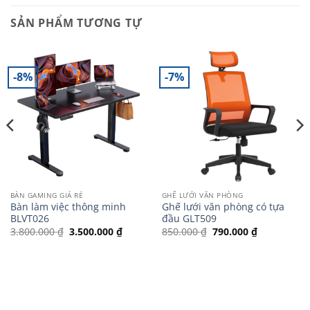
SẢN PHẨM TƯƠNG TỰ
-8%
-7%
BÀN GAMING GIÁ RẺ
GHẾ LƯỚI VĂN PHÒNG
Bàn làm việc thông minh
Ghế lưới văn phòng có tựa
BLVT026
đầu GLT509
Giá
Giá
Giá
Giá
3.800.000
₫
3.500.000
₫
850.000
₫
790.000
₫
gốc
hiện
gốc
hiện
là:
tại
là:
tại
.
3.800.000 ₫.
là:
850.000 ₫.
là:
3.500.000 ₫.
790.000 ₫.