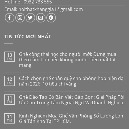
Hotline : 0932 733 555
Email: noithatkhanggia1@gmail.com
TIN TỨC MỚI NHẤT
Ghế công thái học cho người mới: Đừng mua
13
Th6
theo cảm tính nếu không muốn “tiền mất tật
mang
Không
có
Cách chọn ghế chân quỳ cho phòng họp hiện đại
12
bình
luận
Th6
năm 2026: 10 tiêu chí vàng
ở
Ghế
Không
công
có
Ghế Đào Tạo Có Bàn Viết Gấp Gọn: Giải Pháp Tối
11
thái
bình
học
luận
Th6
Ưu Cho Trung Tâm Ngoại Ngữ Và Doanh Nghiệp.
cho
ở
người
Cách
Không
mới:
chọn
có
Kinh Nghiệm Mua Ghế Văn Phòng Số Lượng Lớn
11
Đừng
ghế
bình
mua
chân
luận
Th6
Giá Tận Kho Tại TPHCM.
theo
quỳ
ở
cảm
cho
Ghế
Không