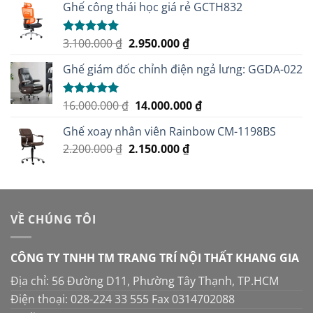
Ghế công thái học giá rẻ GCTH832
Giá
Giá
3.100.000
₫
2.950.000
₫
Được xếp
hạng
5.00
gốc
hiện
5 sao
Ghế giám đốc chỉnh điện ngả lưng: GGDA-022
là:
tại
3.100.000 ₫.
là:
2.950.000 ₫.
Giá
Giá
16.000.000
₫
14.000.000
₫
Được xếp
hạng
5.00
gốc
hiện
5 sao
Ghế xoay nhân viên Rainbow CM-1198BS
là:
tại
Giá
Giá
2.200.000
₫
2.150.000
16.000.000 ₫.
₫
là:
gốc
hiện
14.000.000 ₫.
là:
tại
2.200.000 ₫.
là:
2.150.000 ₫.
VỀ CHÚNG TÔI
CÔNG TY TNHH TM TRANG TRÍ NỘI THẤT KHANG GIA
Địa chỉ: 56 Đường D11, Phường Tây Thạnh, TP.HCM
Điện thoại: 028-224 33 555 Fax 0314702088