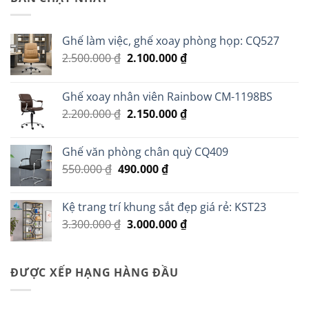
Ghế làm việc, ghế xoay phòng họp: CQ527
Giá
Giá
2.500.000
₫
2.100.000
₫
gốc
hiện
là:
tại
Ghế xoay nhân viên Rainbow CM-1198BS
2.500.000 ₫.
là:
Giá
Giá
2.200.000
₫
2.150.000
₫
2.100.000 ₫.
gốc
hiện
là:
tại
Ghế văn phòng chân quỳ CQ409
2.200.000 ₫.
là:
Giá
Giá
550.000
₫
490.000
₫
2.150.000 ₫.
gốc
hiện
là:
tại
Kệ trang trí khung sắt đẹp giá rẻ: KST23
550.000 ₫.
là:
Giá
Giá
3.300.000
₫
3.000.000
₫
490.000 ₫.
gốc
hiện
là:
tại
3.300.000 ₫.
là:
ĐƯỢC XẾP HẠNG HÀNG ĐẦU
3.000.000 ₫.