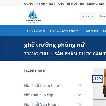
Bỏ
CÔNG TY TNHH TM TRANG TRÍ NỘI THẤT KHANG GIA
qua
nội
Tìm
kiếm:
dung
TRANG CHỦ
TẤT CẢ SẢN PHẨM
LIÊN HỆ
B
ghế trưởng phòng nữ
TRANG CHỦ
/
SẢN PHẨM ĐƯỢC GẮN T
DANH MỤC
-12%
Nội Thất Bar & Cafe
Nội thất cao cấp
Nội Thất Văn Phòng