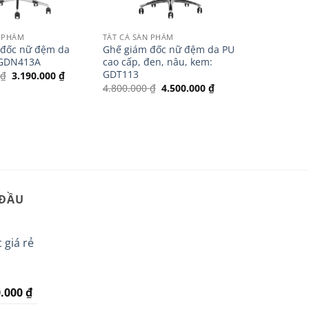
N PHẨM
TẤT CẢ SẢN PHẨM
 đốc nữ đệm da
Ghế giám đốc nữ đệm da PU
 GDN413A
cao cấp, đen, nâu, kem:
GDT113
Giá
Giá
0
₫
3.190.000
₫
gốc
hiện
Giá
Giá
4.800.000
₫
4.500.000
₫
là:
tại
gốc
hiện
3.350.000 ₫.
là:
là:
tại
3.190.000 ₫.
4.800.000 ₫.
là:
4.500.000 ₫.
 ĐẦU
 giá rẻ
Giá
0.000
₫
hiện