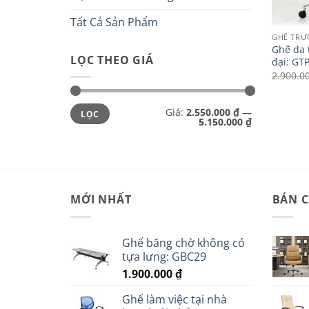
Tất Cả Sản Phẩm
GHẾ TR
Ghế da 
LỌC THEO GIÁ
đại: GT
2.900.0
Giá
Giá
Giá:
2.550.000 ₫
—
LỌC
tối
tối
5.150.000 ₫
thiểu
đa
MỚI NHẤT
BÁN 
Ghế băng chờ không có
tựa lưng: GBC29
1.900.000
₫
Ghế làm việc tại nhà