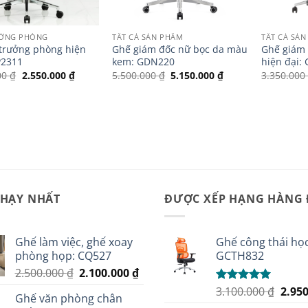
ƯỞNG PHÒNG
TẤT CẢ SẢN PHẨM
TẤT CẢ SẢ
trưởng phòng hiện
Ghế giám đốc nữ bọc da màu
Ghế giám
P2311
kem: GDN220
hiện đại:
Giá
Giá
Giá
Giá
00
₫
2.550.000
₫
5.500.000
₫
5.150.000
₫
3.350.00
gốc
hiện
gốc
hiện
là:
tại
là:
tại
2.900.000 ₫.
là:
5.500.000 ₫.
là:
2.550.000 ₫.
5.150.000 ₫.
CHẠY NHẤT
ĐƯỢC XẾP HẠNG HÀNG
Ghế làm việc, ghế xoay
Ghế công thái học
phòng họp: CQ527
GCTH832
Giá
Giá
2.500.000
₫
2.100.000
₫
gốc
hiện
Giá
3.100.000
₫
2.95
Được xếp
Ghế văn phòng chân
là:
tại
hạng
5.00
gốc