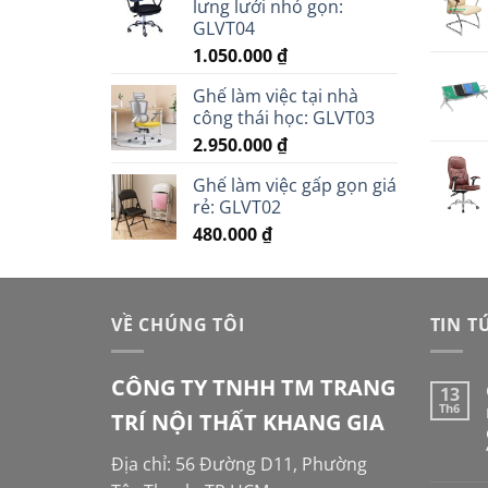
lưng lưới nhỏ gọn:
GLVT04
1.050.000
₫
Ghế làm việc tại nhà
công thái học: GLVT03
2.950.000
₫
Ghế làm việc gấp gọn giá
rẻ: GLVT02
480.000
₫
VỀ CHÚNG TÔI
TIN T
CÔNG TY TNHH TM TRANG
13
Th6
TRÍ NỘI THẤT KHANG GIA
Địa chỉ: 56 Đường D11, Phường