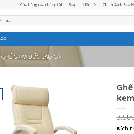
Cửa hàng của chúng tôi
Blog
Liên hệ
Chính Sách Bảo 
LOG
GHẾ GIÁM ĐỐC CAO CẤP
Ghế
kem
3.50
Kích t