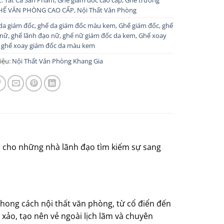
c:
Tất Cả Sản Phẩm
,
Ghế giám đốc cao cấp
,
Ghế trưởng
HẾ VĂN PHÒNG CAO CẤP
,
Nội Thất Văn Phòng
da giám đốc
,
ghế da giám đốc màu kem
,
Ghế giám đốc
,
ghế
 nữ
,
ghế lãnh đạo nữ
,
ghế nữ giám đốc da kem
,
Ghế xoay
,
ghế xoay giám đốc da màu kem
iệu:
Nội Thất Văn Phòng Khang Gia
 cho những nhà lãnh đạo tìm kiếm sự sang
hong cách nội thất văn phòng, từ cổ điển đến
h xảo, tạo nên vẻ ngoài lịch lãm và chuyên