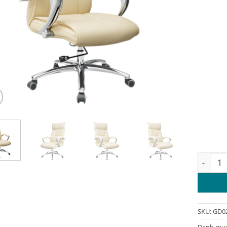
Ghế da 
SKU:
GD0