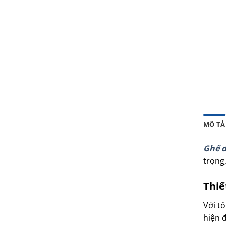
MÔ TẢ
Ghế d
trọng
Thiế
Với t
hiện đ