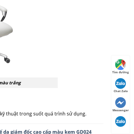
Tìm đường
màu trắng
Chat Zalo
Messenger
ỹ thuật trong suốt quá trình sử dụng.
ế da giám đốc cao cấp màu kem GD024