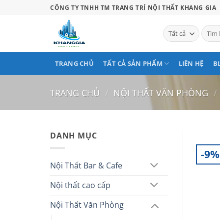
Bỏ
CÔNG TY TNHH TM TRANG TRÍ NỘI THẤT KHANG GIA
qua
nội
Tìm
kiếm:
dung
TRANG CHỦ
TẤT CẢ SẢN PHẨM
LIÊN HỆ
B
TRANG CHỦ
/
NỘI THẤT VĂN PHÒNG
/
DANH MỤC
-9%
Nội Thất Bar & Cafe
Nội thất cao cấp
Nội Thất Văn Phòng