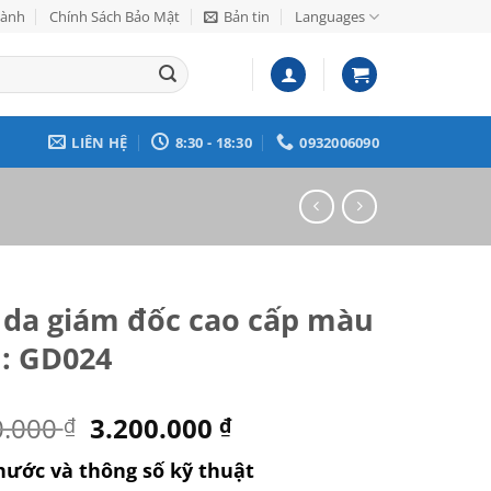
Hành
Chính Sách Bảo Mật
Bản tin
Languages
LIÊN HỆ
8:30 - 18:30
0932006090
 da giám đốc cao cấp màu
: GD024
Giá
Giá
0.000
3.200.000
₫
₫
gốc
hiện
hước và thông số kỹ thuật
là:
tại