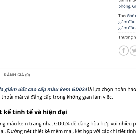
Danh mụ
phòng
,
G
Thẻ:
Ghế 
giám đốc
giám đốc
Thương h
ĐÁNH GIÁ (0)
a giám đốc cao cấp màu kem GD024
là lựa chọn hoàn hảo
, thoải mái và đẳng cấp trong không gian làm việc.
t kế tinh tế và hiện đại
ông màu kem trang nhã, GD024 dễ dàng hòa hợp với nhiều p
ại.
Đường nét thiết kế mềm mại, kết hợp với các chi tiết tin