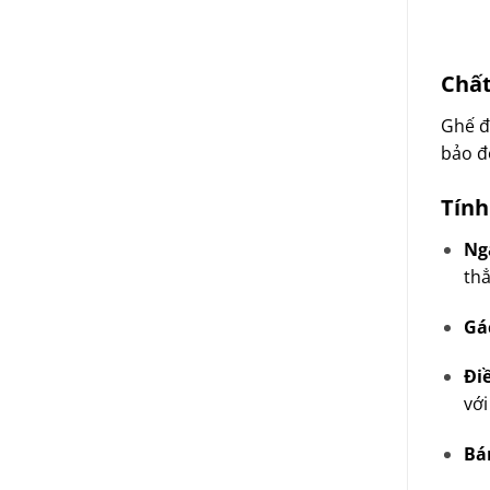
Chất
Ghế đ
bảo đ
Tính
Ng
thẳ
Gác
Đi
với
Bá