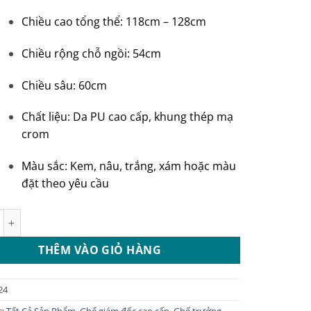
3.500.000 ₫.
là:
Chiều cao tổng thể:
118cm – 128cm
3.200.000 ₫.
Chiều rộng chỗ ngồi: 54cm
Chiều sâu: 60cm
Chất liệu:
Da PU cao cấp, khung thép mạ
crom
Màu sắc: Kem, nâu, trắng, xám hoặc màu
đặt theo yêu cầu
giám đốc cao cấp màu kem: GD024 số lượng
THÊM VÀO GIỎ HÀNG
24