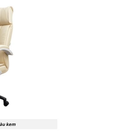
màu kem