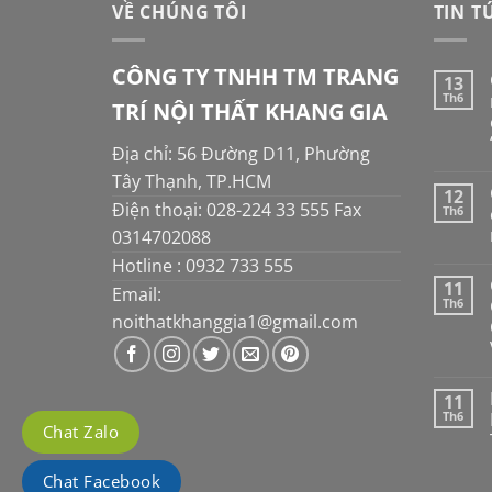
VỀ CHÚNG TÔI
TIN T
CÔNG TY TNHH TM TRANG
13
Th6
TRÍ NỘI THẤT KHANG GIA
Địa chỉ: 56 Đường D11, Phường
Tây Thạnh, TP.HCM
12
Điện thoại: 028-224 33 555 Fax
Th6
0314702088
Hotline : 0932 733 555
11
Email:
Th6
noithatkhanggia1@gmail.com
11
Th6
Chat Zalo
Chat Facebook