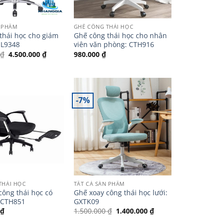
N PHẨM
GHẾ CÔNG THÁI HỌC
thái học cho giám
Ghế công thái học cho nhân
HL9348
viên văn phòng: CTH916
Giá
Giá
0
₫
4.500.000
₫
980.000
₫
gốc
hiện
là:
tại
5.000.000 ₫.
là:
4.500.000 ₫.
-7%
THÁI HỌC
TẤT CẢ SẢN PHẨM
công thái học có
Ghế xoay công thái học lưới:
 CTH851
GXTK09
Giá
Giá
0
₫
1.500.000
₫
1.400.000
₫
gốc
hiện