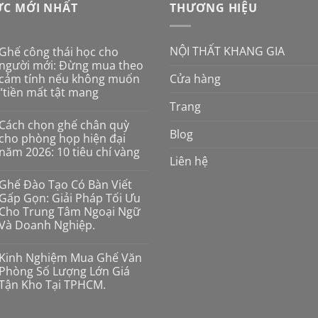
ỨC MỚI NHẤT
THƯƠNG HIỆU
NỘI THẤT KHANG GIA
Ghế công thái học cho
người mới: Đừng mua theo
cảm tính nếu không muốn
Cửa hàng
“tiền mất tật mang
Trang
Không
có
Cách chọn ghế chân quỳ
bình
Blog
luận
cho phòng họp hiện đại
ở
năm 2026: 10 tiêu chí vàng
Ghế
Liên hệ
công
Không
thái
có
học
Ghế Đào Tạo Có Bàn Viết
bình
cho
luận
Gấp Gọn: Giải Pháp Tối Ưu
người
ở
mới:
Cho Trung Tâm Ngoại Ngữ
Cách
Đừng
chọn
Và Doanh Nghiệp.
mua
ghế
theo
chân
Không
cảm
quỳ
có
tính
Kinh Nghiệm Mua Ghế Văn
cho
bình
nếu
phòng
luận
Phòng Số Lượng Lớn Giá
không
ở
họp
muốn
Tận Kho Tại TPHCM.
Ghế
hiện
“tiền
Đào
đại
Không
mất
Tạo
năm
có
tật
Có
2026: