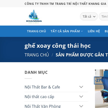
Bỏ
CÔNG TY TNHH TM TRANG TRÍ NỘI THẤT KHANG GIA
qua
nội
Tìm
kiếm:
dung
TRANG CHỦ
TẤT CẢ SẢN PHẨM
LIÊN HỆ
B
ghế xoay công thái học
TRANG CHỦ
/
SẢN PHẨM ĐƯỢC GẮN TH
DANH MỤC
-27%
Nội Thất Bar & Cafe
Nội thất cao cấp
Nội Thất Văn Phòng