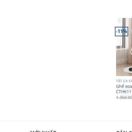
-11%
TẤT CẢ 
Ghế xoa
CTHK11
1.350.0