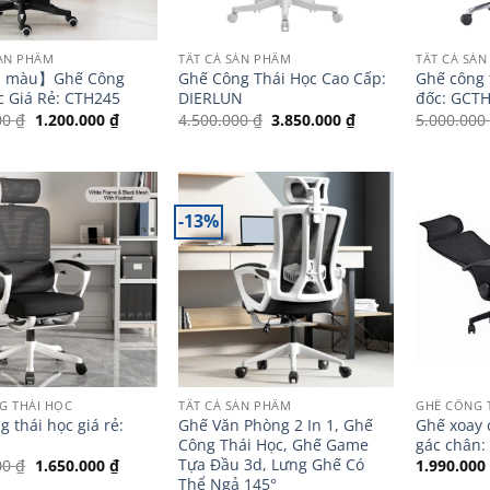
SẢN PHẨM
TẤT CẢ SẢN PHẨM
TẤT CẢ SẢ
u màu】Ghế Công
Ghế Công Thái Học Cao Cấp:
Ghế công 
c Giá Rẻ: CTH245
DIERLUN
đốc: GCT
Giá
Giá
Giá
Giá
00
₫
1.200.000
₫
4.500.000
₫
3.850.000
₫
5.000.00
gốc
hiện
gốc
hiện
là:
tại
là:
tại
1.650.000 ₫.
là:
4.500.000 ₫.
là:
1.200.000 ₫.
3.850.000 ₫.
-13%
G THÁI HỌC
TẤT CẢ SẢN PHẨM
GHẾ CÔNG 
 thái học giá rẻ:
Ghế Văn Phòng 2 In 1, Ghế
Ghế xoay 
Công Thái Học, Ghế Game
gác chân:
Tựa Đầu 3d, Lưng Ghế Có
Giá
Giá
00
₫
1.650.000
₫
1.990.00
gốc
hiện
Thể Ngả 145°