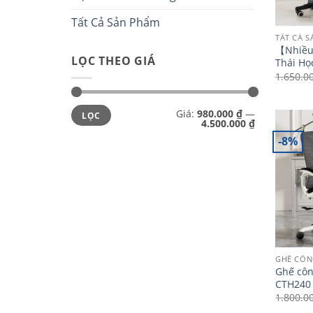
Tất Cả Sản Phẩm
TẤT CẢ 
【 Nhiề
LỌC THEO GIÁ
Thái Họ
1.650.0
Giá
Giá
Giá:
980.000 ₫
—
LỌC
tối
tối
4.500.000 ₫
thiểu
đa
-8%
GHẾ CÔN
Ghế công
CTH240
1.800.0