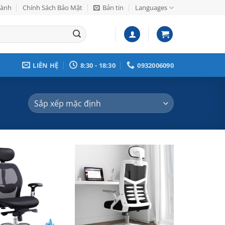
Hành
Chính Sách Bảo Mật
Bản tin
Languages
LIÊN HỆ
8:30 - 18:30
0932006090