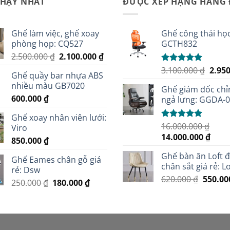
CHẠY NHẤT
ĐƯỢC XẾP HẠNG HÀNG
Ghế làm việc, ghế xoay
Ghế công thái học
phòng họp: CQ527
GCTH832
Giá
Giá
2.500.000
₫
2.100.000
₫
gốc
hiện
Giá
3.100.000
₫
2.95
Được xếp
Ghế quầy bar nhựa ABS
là:
tại
hạng
5.00
gốc
nhiều màu GB7020
5 sao
2.500.000 ₫.
là:
Ghế giám đốc chỉ
là:
600.000
₫
2.100.000 ₫.
ngả lưng: GGDA-
3.100
Ghế xoay nhân viên lưới:
16.000.000
₫
Được xếp
Viro
hạng
5.00
Giá
Giá
14.000.000
₫
850.000
₫
5 sao
gốc
hiện
Ghế bàn ăn Loft 
là:
tại
Ghế Eames chân gỗ giá
chân sắt giá rẻ: Lo
16.000.000 ₫.
là:
rẻ: Dsw
Giá
620.000
₫
550.0
14.00
Giá
Giá
250.000
₫
180.000
₫
gốc
gốc
hiện
là:
là:
tại
620.000
250.000 ₫.
là:
180.000 ₫.