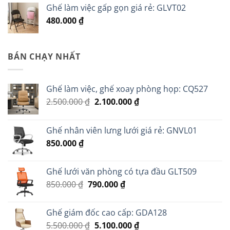
Ghế làm việc gấp gọn giá rẻ: GLVT02
480.000
₫
BÁN CHẠY NHẤT
Ghế làm việc, ghế xoay phòng họp: CQ527
Giá
Giá
2.500.000
₫
2.100.000
₫
gốc
hiện
là:
tại
Ghế nhân viên lưng lưới giá rẻ: GNVL01
2.500.000 ₫.
là:
850.000
₫
2.100.000 ₫.
Ghế lưới văn phòng có tựa đầu GLT509
Giá
Giá
850.000
₫
790.000
₫
gốc
hiện
là:
tại
Ghế giám đốc cao cấp: GDA128
850.000 ₫.
là:
Giá
Giá
5.500.000
₫
5.100.000
₫
790.000 ₫.