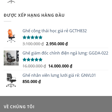
gốc
hiện
là:
tại
5.500.000 ₫.
là:
ĐƯỢC XẾP HẠNG HÀNG ĐẦU
5.100.000 ₫.
Ghế công thái học giá rẻ GCTH832
Giá
Giá
3.100.000
₫
2.950.000
₫
Được xếp
hạng
5.00
gốc
hiện
5 sao
Ghế giám đốc chỉnh điện ngả lưng: GGDA-022
là:
tại
3.100.000 ₫.
là:
2.950.000 ₫.
Giá
Giá
16.000.000
₫
14.000.000
₫
Được xếp
hạng
5.00
gốc
hiện
5 sao
Ghế nhân viên lưng lưới giá rẻ: GNVL01
là:
tại
850.000
₫
16.000.000 ₫.
là:
14.000.000 ₫.
VỀ CHÚNG TÔI