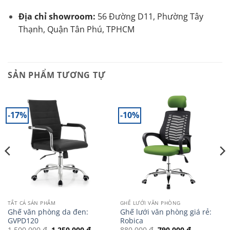
Địa chỉ showroom:
56 Đường D11, Phường Tây
Thạnh, Quận Tân Phú, TPHCM
SẢN PHẨM TƯƠNG TỰ
-17%
-10%
TẤT CẢ SẢN PHẨM
GHẾ LƯỚI VĂN PHÒNG
Ghế văn phòng da đen:
Ghế lưới văn phòng giá rẻ:
GVPD120
Robica
Giá
Giá
Giá
Giá
1.500.000
₫
1.250.000
₫
880.000
₫
790.000
₫