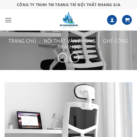
Bỏ
CÔNG TY TNHH TM TRANG TRÍ NỘI THẤT KHANG GIA
qua
nội
dung
TRANG CHỦ
/
NỘI THẤT VĂN PHÒNG
/
GHẾ CÔNG
THÁI HỌC