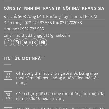
CÔNG TY TNHH TM TRANG TRÍ NỘI THẤT KHANG GIA
Địa chỉ: 56 Đường D11, Phường Tây Thạnh, TP.HCM
Điện thoại: 028-224 33 555 Fax 0314702088
Hotline : 0932 733 555
Email: noithatkhanggia1@gmail.com
TIN TỨC MỚI NHẤT
Ghế công thái học cho người mới: Đừng mua
13
Th6
theo cảm tính nếu không muốn “tiền mất tật
mang
Không
có
Cách chọn ghế chân quỳ cho phòng họp hiện đại
12
bình
luận
Th6
năm 2026: 10 tiêu chí vàng
ở
Ghế
Không
công
có