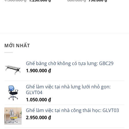
gốc
hiện
gốc
hiện
là:
tại
là:
tại
1.500.000 ₫.
là:
880.000 ₫.
là:
.
1.250.000 ₫.
790.000 ₫.
MỚI NHẤT
Ghế băng chờ không có tựa lưng: GBC29
1.900.000
₫
Ghế làm việc tại nhà lưng lưới nhỏ gọn:
GLVT04
1.050.000
₫
Ghế làm việc tại nhà công thái học: GLVT03
2.950.000
₫