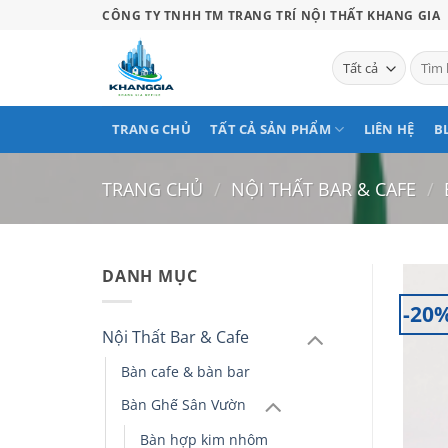
Bỏ
CÔNG TY TNHH TM TRANG TRÍ NỘI THẤT KHANG GIA
qua
nội
Tìm
kiếm:
dung
TRANG CHỦ
TẤT CẢ SẢN PHẨM
LIÊN HỆ
B
TRANG CHỦ
/
NỘI THẤT BAR & CAFE
/
DANH MỤC
-20
Nội Thất Bar & Cafe
Bàn cafe & bàn bar
Bàn Ghế Sân Vườn
Bàn hợp kim nhôm