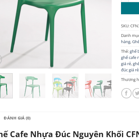
SKU:
CFN
Danh mụ
hàng
,
Ghế
Thẻ:
ghế 
ghế cafe 
giá rẻ
,
ghế
đúc giá rẻ
Thương h
ĐÁNH GIÁ (0)
hế Cafe Nhựa Đúc Nguyên Khối CFN