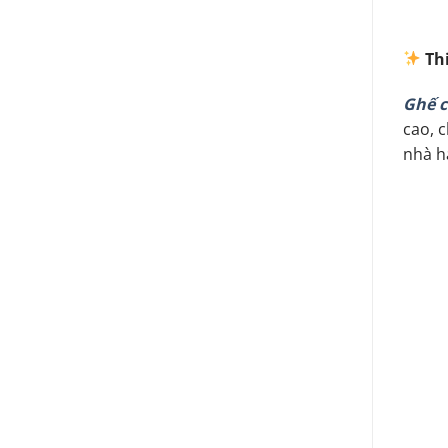
Th
Ghế c
cao, c
nhà h