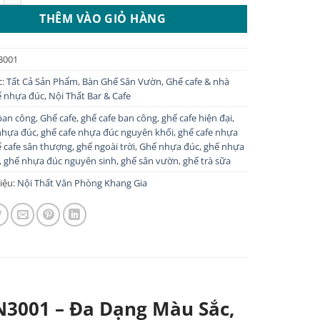
450.000 ₫.
là:
THÊM VÀO GIỎ HÀNG
360.000 ₫.
3001
c:
Tất Cả Sản Phẩm
,
Bàn Ghế Sân Vườn
,
Ghế cafe & nhà
 nhựa đúc
,
Nội Thất Bar & Cafe
ban công
,
Ghế cafe
,
ghế cafe ban công
,
ghế cafe hiện đại
,
nhựa đúc
,
ghế cafe nhựa đúc nguyên khối
,
ghế cafe nhựa
 cafe sân thượng
,
ghế ngoài trời
,
Ghế nhựa đúc
,
ghế nhựa
,
ghế nhựa đúc nguyên sinh
,
ghế sân vườn
,
ghế trà sữa
iệu:
Nội Thất Văn Phòng Khang Gia
3001 – Đa Dạng Màu Sắc,