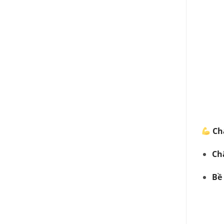
Ch
Ch
Bề