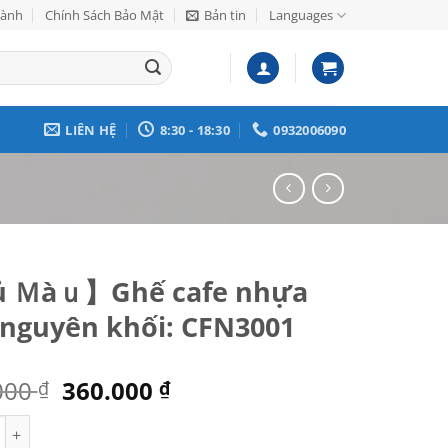
Hành
Chính Sách Bảo Mật
Bản tin
Languages
LIÊN HỆ
8:30 - 18:30
0932006090
 Ｍàｕ】Ghế cafe nhựa
 nguyên khối: CFN3001
Giá
Giá
000
360.000
₫
₫
gốc
hiện
】Ghế cafe nhựa đúc nguyên khối: CFN3001 số lượng
là:
tại