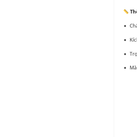
Th
Chấ
Kíc
Trọ
Mà