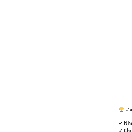
Ưu
✔
Nhẹ
✔
Ch