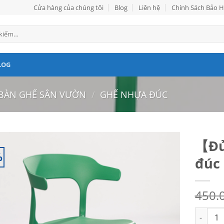
Cửa hàng của chúng tôi
Blog
Liên hệ
Chính Sách Bảo 
LOG
BÀN GHẾ SÂN VƯỜN
/
GHẾ NHỰA ĐÚC
【Đủ
%
đúc
450.
【Đủ Ｍàｕ