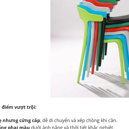
 điểm vượt trội:
 nhưng cứng cáp
, dễ di chuyển và xếp chồng khi cần.
ống phai màu
dưới ánh nắng và thời tiết khắc nghiệt.