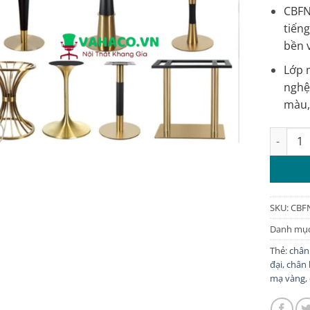
CBFN0
tiếng
bền v
Lớp 
nghệ
màu,
Chân bà
SKU:
CBF
Danh mụ
Thẻ:
chân
đại
,
chân 
mạ vàng
,