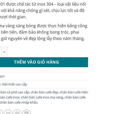
750.000 ₫.
là:
1 được chế tác từ inox 304 – loại vật liệu nổi
680.000 ₫.
 với khả năng chống gỉ sét, chịu lực tốt và độ
ượt thời gian.
mạ vàng sáng bóng được thực hiện bằng công
 tiên tiến, đảm bảo không bong tróc, phai
 giữ nguyên vẻ đẹp lộng lẫy theo năm tháng.
n cafe inox mạ vàng: CBFN01 số lượng
THÊM VÀO GIỎ HÀNG
N01
c:
Nội thất cao cấp
 bàn cà phê cao cấp
,
chân bàn cafe đẹp
,
chân bàn cafe hiện
bàn cafe inox
,
chân bàn cafe inox mạ vàng
,
chân bàn cafe
chân bàn cafe nhập khẩu