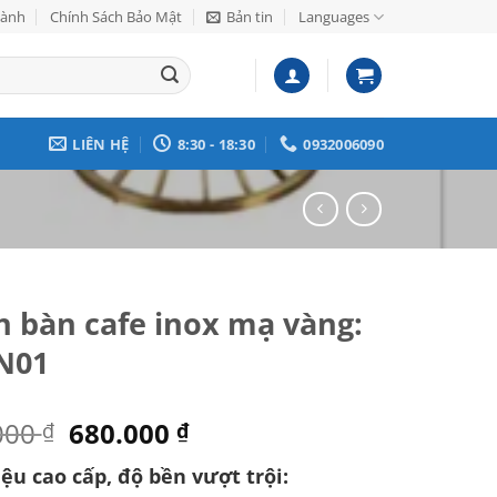
Hành
Chính Sách Bảo Mật
Bản tin
Languages
LIÊN HỆ
8:30 - 18:30
0932006090
 bàn cafe inox mạ vàng:
N01
Giá
Giá
000
680.000
₫
₫
gốc
hiện
iệu cao cấp, độ bền vượt trội:
là:
tại