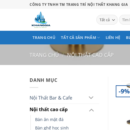
Bỏ
CÔNG TY TNHH TM TRANG TRÍ NỘI THẤT KHANG GIA
qua
nội
Tìm
kiếm:
dung
TRANG CHỦ
TẤT CẢ SẢN PHẨM
LIÊN HỆ
B
TRANG CHỦ
/
NỘI THẤT CAO CẤP
DANH MỤC
-9%
Nội Thất Bar & Cafe
Nội thất cao cấp
Bàn ăn mặt đá
Bàn ghế học sinh