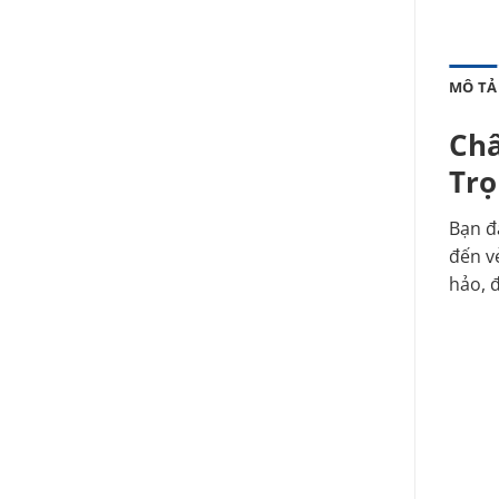
MÔ TẢ
Châ
Trọ
Bạn đ
đến v
hảo, 