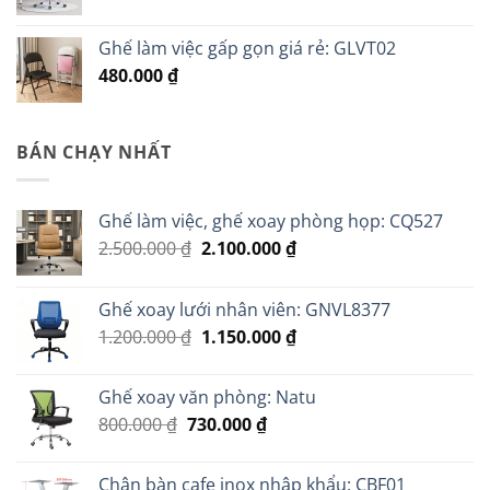
Ghế làm việc gấp gọn giá rẻ: GLVT02
480.000
₫
BÁN CHẠY NHẤT
Ghế làm việc, ghế xoay phòng họp: CQ527
Giá
Giá
2.500.000
₫
2.100.000
₫
gốc
hiện
là:
tại
Ghế xoay lưới nhân viên: GNVL8377
2.500.000 ₫.
là:
Giá
Giá
1.200.000
₫
1.150.000
₫
2.100.000 ₫.
gốc
hiện
là:
tại
Ghế xoay văn phòng: Natu
1.200.000 ₫.
là:
Giá
Giá
800.000
₫
730.000
₫
1.150.000 ₫.
gốc
hiện
là:
tại
Chân bàn cafe inox nhập khẩu: CBF01