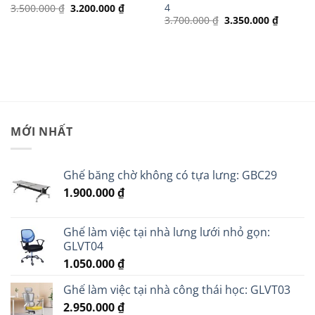
4
Giá
Giá
3.500.000
₫
3.200.000
₫
gốc
hiện
Giá
Giá
3.700.000
₫
3.350.000
₫
là:
tại
gốc
hiện
3.500.000 ₫.
là:
là:
tại
000 ₫.
3.200.000 ₫.
3.700.000 ₫.
là:
3.350.0
MỚI NHẤT
Ghế băng chờ không có tựa lưng: GBC29
1.900.000
₫
Ghế làm việc tại nhà lưng lưới nhỏ gọn:
GLVT04
1.050.000
₫
Ghế làm việc tại nhà công thái học: GLVT03
2.950.000
₫