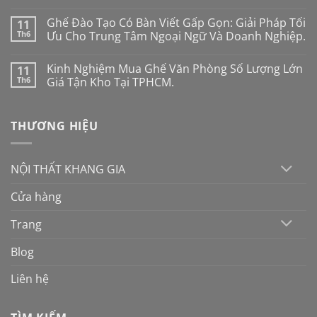
Ghế
Không
công
có
Ghế Đào Tạo Có Bàn Viết Gấp Gọn: Giải Pháp Tối
11
thái
bình
học
luận
Th6
Ưu Cho Trung Tâm Ngoại Ngữ Và Doanh Nghiệp.
cho
ở
người
Cách
Không
mới:
chọn
có
Kinh Nghiệm Mua Ghế Văn Phòng Số Lượng Lớn
11
Đừng
ghế
bình
mua
chân
luận
Th6
Giá Tận Kho Tại TPHCM.
theo
quỳ
ở
cảm
cho
Ghế
Không
tính
phòng
Đào
có
nếu
họp
Tạo
bình
THƯƠNG HIỆU
không
hiện
Có
luận
muốn
đại
Bàn
ở
“tiền
năm
Viết
Kinh
mất
2026:
Gấp
Nghiệm
tật
10
Gọn:
Mua
NỘI THẤT KHANG GIA
mang
tiêu
Giải
Ghế
chí
Pháp
Văn
vàng
Tối
Phòng
Cửa hàng
Ưu
Số
Cho
Lượng
Trung
Lớn
Trang
Tâm
Giá
Ngoại
Tận
Ngữ
Kho
Blog
Và
Tại
Doanh
TPHCM.
Nghiệp.
Liên hệ