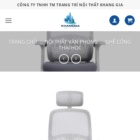
Bỏ
CÔNG TY TNHH TM TRANG TRÍ NỘI THẤT KHANG GIA
qua
nội
dung
TRANG CHỦ
/
NỘI THẤT VĂN PHÒNG
/
GHẾ CÔNG
THÁI HỌC