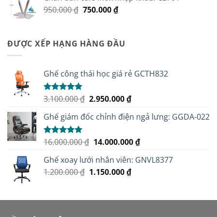
800.000 ₫.
là:
Giá
Giá
950.000
₫
750.000
₫
730.000 ₫.
gốc
hiện
là:
tại
950.000 ₫.
là:
ĐƯỢC XẾP HẠNG HÀNG ĐẦU
750.000 ₫.
Ghế công thái học giá rẻ GCTH832
Giá
Giá
3.100.000
₫
2.950.000
₫
Được xếp
hạng
5.00
gốc
hiện
5 sao
Ghế giám đốc chỉnh điện ngả lưng: GGDA-022
là:
tại
3.100.000 ₫.
là:
2.950.000 ₫.
Giá
Giá
16.000.000
₫
14.000.000
₫
Được xếp
hạng
5.00
gốc
hiện
5 sao
Ghế xoay lưới nhân viên: GNVL8377
là:
tại
Giá
Giá
1.200.000
₫
1.150.000
16.000.000 ₫.
₫
là:
gốc
hiện
14.000.000 ₫.
là:
tại
1.200.000 ₫.
là:
1.150.000 ₫.