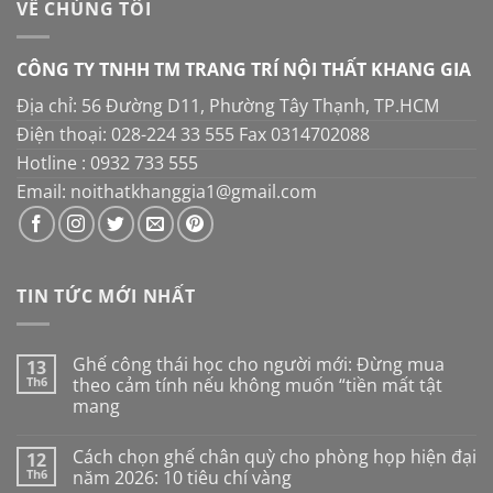
VỀ CHÚNG TÔI
CÔNG TY TNHH TM TRANG TRÍ NỘI THẤT KHANG GIA
Địa chỉ: 56 Đường D11, Phường Tây Thạnh, TP.HCM
Điện thoại: 028-224 33 555 Fax 0314702088
Hotline : 0932 733 555
Email: noithatkhanggia1@gmail.com
TIN TỨC MỚI NHẤT
Ghế công thái học cho người mới: Đừng mua
13
Th6
theo cảm tính nếu không muốn “tiền mất tật
mang
Không
có
Cách chọn ghế chân quỳ cho phòng họp hiện đại
12
bình
luận
Th6
năm 2026: 10 tiêu chí vàng
ở