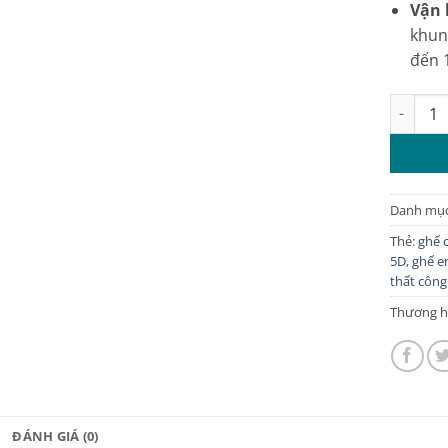
Vận 
khun
đến 
Ghế công
Danh mụ
Thẻ:
ghế 
5D
,
ghế e
thất công 
Thương h
ĐÁNH GIÁ (0)