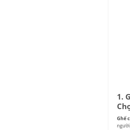
1. 
Ch
Ghế c
người