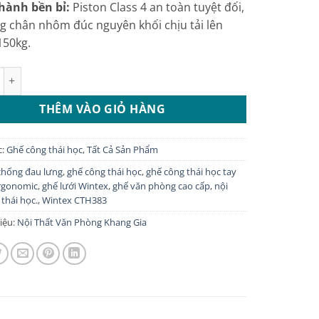
hành bền bỉ:
Piston Class 4 an toàn tuyệt đối,
g chân nhôm đúc nguyên khối chịu tải lên
150kg.
 thái học lưới nylon Wintex tay 5D: CTH383 số lượng
THÊM VÀO GIỎ HÀNG
c:
Ghế công thái học
,
Tất Cả Sản Phẩm
chống đau lưng
,
ghế công thái học
,
ghế công thái học tay
rgonomic
,
ghế lưới Wintex
,
ghế văn phòng cao cấp
,
nội
thái học.
,
Wintex CTH383
iệu:
Nội Thất Văn Phòng Khang Gia