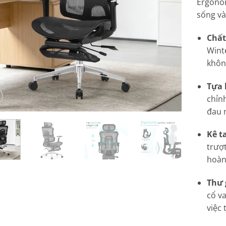
Ergonom
sống và
Chất
Wint
không
Tựa 
chỉnh
đau 
Kê t
trượ
hoàn
Thư 
cổ va
việc 