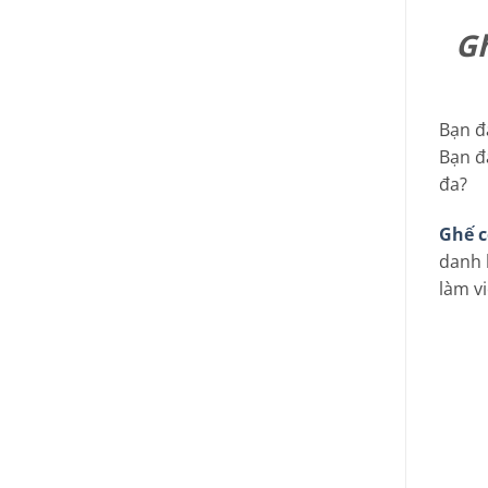
Gh
Bạn đa
Bạn đ
đa?
Ghế c
danh 
làm v