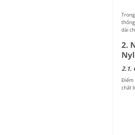
Trong
thống
dài c
2. 
Nyl
2.1.
Điểm 
chất 