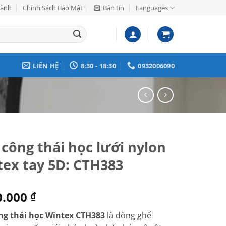
Hành
Chính Sách Bảo Mật
Bản tin
Languages
LIÊN HỆ
8:30 - 18:30
0932006090
công thái học lưới nylon
ex tay 5D: CTH383
0.000
₫
ng thái học Wintex CTH383
là dòng ghế