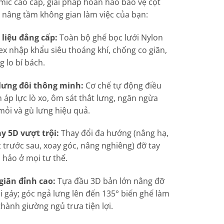
ic cao cấp, giải pháp hoàn hảo bảo vệ cột
 nâng tầm không gian làm việc của bạn:
 liệu đẳng cấp:
Toàn bộ ghế bọc lưới Nylon
ex nhập khẩu siêu thoáng khí, chống co giãn,
 lo bí bách.
lưng đôi thông minh:
Cơ chế tự động điều
 áp lực lò xo, ôm sát thắt lưng, ngăn ngừa
mỏi và gù lưng hiệu quả.
ay 5D vượt trội:
Thay đổi đa hướng (nâng hạ,
t trước sau, xoay góc, nâng nghiêng) đỡ tay
 hảo ở mọi tư thế.
giãn đỉnh cao:
Tựa đầu 3D bản lớn nâng đỡ
i gáy; góc ngả lưng lên đến 135° biến ghế làm
thành giường ngủ trưa tiện lợi.