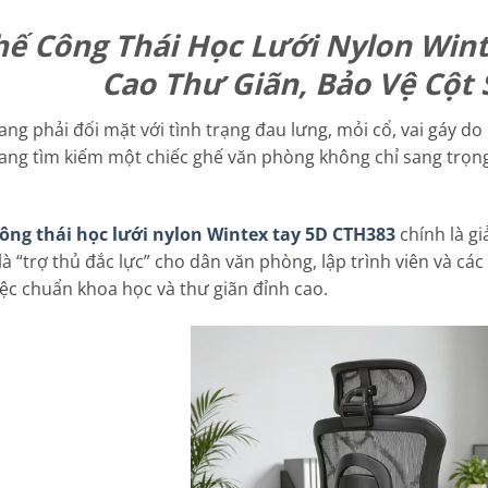
ế Công Thái Học Lưới Nylon Wint
Cao Thư Giãn, Bảo Vệ Cột 
ng phải đối mặt với tình trạng đau lưng, mỏi cổ, vai gáy do 
ang tìm kiếm một chiếc ghế văn phòng không chỉ sang trọn
ông thái học lưới nylon Wintex tay 5D CTH383
chính là g
là “trợ thủ đắc lực” cho dân văn phòng, lập trình viên và c
iệc chuẩn khoa học và thư giãn đỉnh cao.