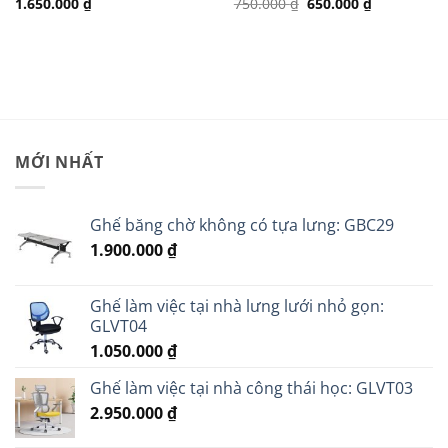
Giá
Giá
1.650.000
₫
750.000
₫
650.000
₫
gốc
hiện
là:
tại
750.000 ₫.
là:
.
650.000 ₫.
MỚI NHẤT
Ghế băng chờ không có tựa lưng: GBC29
1.900.000
₫
Ghế làm việc tại nhà lưng lưới nhỏ gọn:
GLVT04
1.050.000
₫
Ghế làm việc tại nhà công thái học: GLVT03
2.950.000
₫