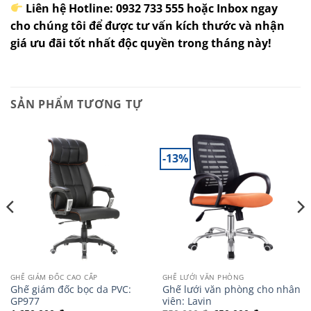
Liên hệ Hotline: 0932 733 555 hoặc Inbox ngay
cho chúng tôi để được tư vấn kích thước và nhận
giá ưu đãi tốt nhất độc quyền trong tháng này!
SẢN PHẨM TƯƠNG TỰ
-13%
GHẾ GIÁM ĐỐC CAO CẤP
GHẾ LƯỚI VĂN PHÒNG
Ghế giám đốc bọc da PVC:
Ghế lưới văn phòng cho nhân
GP977
viên: Lavin