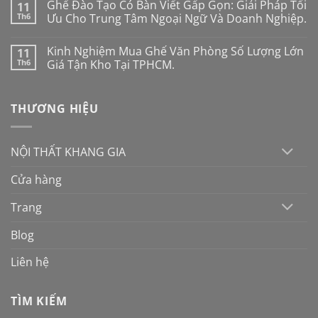
Ghế Đào Tạo Có Bàn Viết Gấp Gọn: Giải Pháp Tối
11
thái
bình
học
luận
Th6
Ưu Cho Trung Tâm Ngoại Ngữ Và Doanh Nghiệp.
cho
ở
người
Cách
Không
mới:
chọn
có
Kinh Nghiệm Mua Ghế Văn Phòng Số Lượng Lớn
11
Đừng
ghế
bình
mua
chân
luận
Th6
Giá Tận Kho Tại TPHCM.
theo
quỳ
ở
cảm
cho
Ghế
Không
tính
phòng
Đào
có
nếu
họp
Tạo
bình
THƯƠNG HIỆU
không
hiện
Có
luận
muốn
đại
Bàn
ở
“tiền
năm
Viết
Kinh
mất
2026:
Gấp
Nghiệm
tật
10
Gọn:
Mua
NỘI THẤT KHANG GIA
mang
tiêu
Giải
Ghế
chí
Pháp
Văn
vàng
Tối
Phòng
Cửa hàng
Ưu
Số
Cho
Lượng
Trung
Lớn
Trang
Tâm
Giá
Ngoại
Tận
Ngữ
Kho
Blog
Và
Tại
Doanh
TPHCM.
Nghiệp.
Liên hệ
TÌM KIẾM