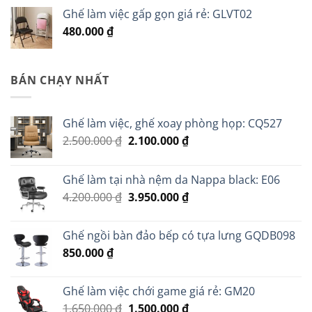
Ghế làm việc gấp gọn giá rẻ: GLVT02
480.000
₫
BÁN CHẠY NHẤT
Ghế làm việc, ghế xoay phòng họp: CQ527
Giá
Giá
2.500.000
₫
2.100.000
₫
gốc
hiện
là:
tại
Ghế làm tại nhà nệm da Nappa black: E06
2.500.000 ₫.
là:
Giá
Giá
4.200.000
₫
3.950.000
₫
2.100.000 ₫.
gốc
hiện
là:
tại
Ghế ngồi bàn đảo bếp có tựa lưng GQDB098
4.200.000 ₫.
là:
850.000
₫
3.950.000 ₫.
Ghế làm việc chới game giá rẻ: GM20
Giá
Giá
1.650.000
₫
1.500.000
₫