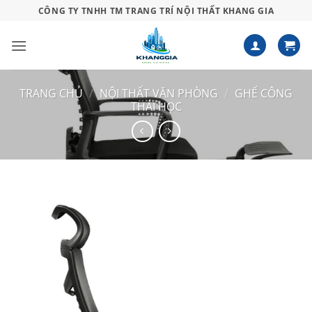
Bỏ
CÔNG TY TNHH TM TRANG TRÍ NỘI THẤT KHANG GIA
qua
nội
dung
TRANG CHỦ
/
NỘI THẤT VĂN PHÒNG
/
GHẾ CÔNG
THÁI HỌC