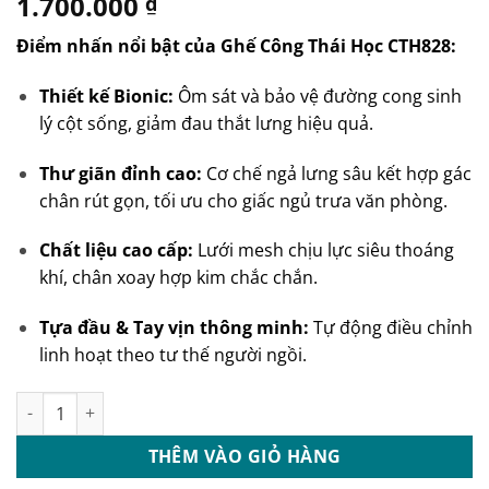
1.700.000
₫
Điểm nhấn nổi bật của Ghế Công Thái Học CTH828:
Thiết kế Bionic:
Ôm sát và bảo vệ đường cong sinh
lý cột sống, giảm đau thắt lưng hiệu quả.
Thư giãn đỉnh cao:
Cơ chế ngả lưng sâu kết hợp gác
chân rút gọn, tối ưu cho giấc ngủ trưa văn phòng.
Chất liệu cao cấp:
Lưới mesh chịu lực siêu thoáng
khí, chân xoay hợp kim chắc chắn.
Tựa đầu & Tay vịn thông minh:
Tự động điều chỉnh
linh hoạt theo tư thế người ngồi.
Ghế công thái học ngả lưng có gác chân: CTH828 số lượng
THÊM VÀO GIỎ HÀNG