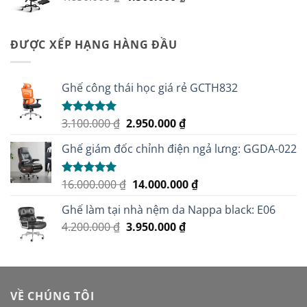
gốc
hiện
là:
tại
1.650.000 ₫.
là:
ĐƯỢC XẾP HẠNG HÀNG ĐẦU
1.500.000 ₫.
Ghế công thái học giá rẻ GCTH832
Giá
Giá
3.100.000
₫
2.950.000
₫
Được xếp
hạng
5.00
gốc
hiện
5 sao
Ghế giám đốc chỉnh điện ngả lưng: GGDA-022
là:
tại
3.100.000 ₫.
là:
2.950.000 ₫.
Giá
Giá
16.000.000
₫
14.000.000
₫
Được xếp
hạng
5.00
gốc
hiện
5 sao
Ghế làm tại nhà nệm da Nappa black: E06
là:
tại
Giá
Giá
4.200.000
₫
3.950.000
16.000.000 ₫.
₫
là:
gốc
hiện
14.000.000 ₫.
là:
tại
4.200.000 ₫.
là:
3.950.000 ₫.
VỀ CHÚNG TÔI