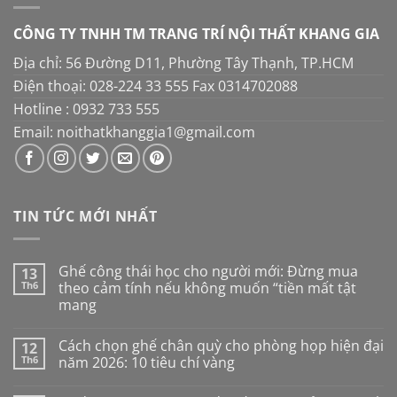
CÔNG TY TNHH TM TRANG TRÍ NỘI THẤT KHANG GIA
Địa chỉ: 56 Đường D11, Phường Tây Thạnh, TP.HCM
Điện thoại: 028-224 33 555 Fax 0314702088
Hotline : 0932 733 555
Email: noithatkhanggia1@gmail.com
TIN TỨC MỚI NHẤT
Ghế công thái học cho người mới: Đừng mua
13
Th6
theo cảm tính nếu không muốn “tiền mất tật
mang
Không
có
Cách chọn ghế chân quỳ cho phòng họp hiện đại
12
bình
luận
Th6
năm 2026: 10 tiêu chí vàng
ở
Ghế
Không
công
có