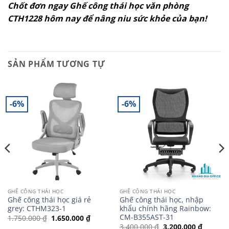
Chốt đơn ngay Ghế công thái học văn phòng
CTH1228 hôm nay để nâng niu sức khỏe của bạn!
SẢN PHẨM TƯƠNG TỰ
-6%
-6%
GHẾ CÔNG THÁI HỌC
GHẾ CÔNG THÁI HỌC
Ghế công thái học giá rẻ
Ghế công thái học, nhập
grey: CTHM323-1
khẩu chính hãng Rainbow:
CM-B355AST-31
Giá
Giá
1.750.000
₫
1.650.000
₫
gốc
hiện
Giá
Giá
3.400.000
₫
3.200.000
₫