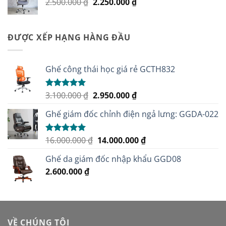
Giá
Giá
2.500.000
₫
2.250.000
₫
450.000 ₫.
gốc
hiện
là:
tại
2.500.000 ₫.
là:
ĐƯỢC XẾP HẠNG HÀNG ĐẦU
2.250.000 ₫.
Ghế công thái học giá rẻ GCTH832
Giá
Giá
3.100.000
₫
2.950.000
₫
Được xếp
hạng
5.00
gốc
hiện
5 sao
Ghế giám đốc chỉnh điện ngả lưng: GGDA-022
là:
tại
3.100.000 ₫.
là:
2.950.000 ₫.
Giá
Giá
16.000.000
₫
14.000.000
₫
Được xếp
hạng
5.00
gốc
hiện
5 sao
Ghế da giám đốc nhập khẩu GGD08
là:
tại
2.600.000
₫
16.000.000 ₫.
là:
14.000.000 ₫.
VỀ CHÚNG TÔI