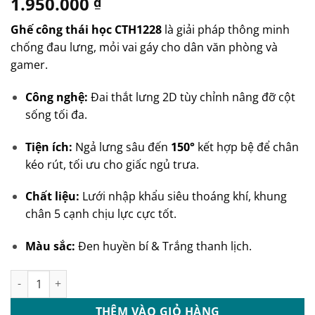
1.950.000
₫
Ghế công thái học CTH1228
là giải pháp thông minh
chống đau lưng, mỏi vai gáy cho dân văn phòng và
gamer.
Công nghệ:
Đai thắt lưng 2D tùy chỉnh nâng đỡ cột
sống tối đa.
Tiện ích:
Ngả lưng sâu đến
150°
kết hợp bệ để chân
kéo rút, tối ưu cho giấc ngủ trưa.
Chất liệu:
Lưới nhập khẩu siêu thoáng khí, khung
chân 5 cạnh chịu lực cực tốt.
Màu sắc:
Đen huyền bí & Trắng thanh lịch.
Ghế công thái học văn phòng: CTH1228 số lượng
THÊM VÀO GIỎ HÀNG