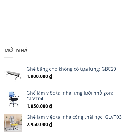
là:
tại
gốc
hiện
1.750.000 ₫.
là:
là:
tại
000 ₫.
1.650.000 ₫.
3.400.000 ₫.
là:
3.200.0
MỚI NHẤT
Ghế băng chờ không có tựa lưng: GBC29
1.900.000
₫
Ghế làm việc tại nhà lưng lưới nhỏ gọn:
GLVT04
1.050.000
₫
Ghế làm việc tại nhà công thái học: GLVT03
2.950.000
₫