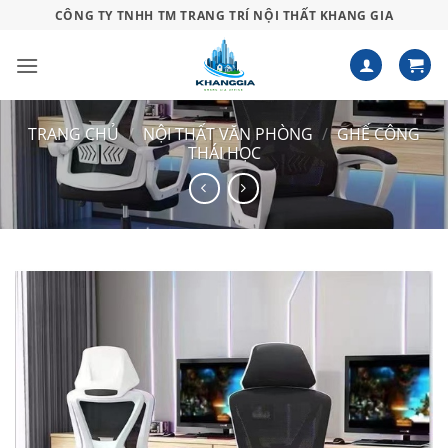
Bỏ
CÔNG TY TNHH TM TRANG TRÍ NỘI THẤT KHANG GIA
qua
nội
dung
TRANG CHỦ
/
NỘI THẤT VĂN PHÒNG
/
GHẾ CÔNG
THÁI HỌC