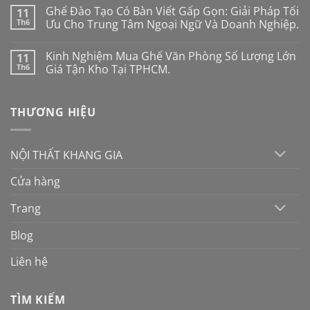
công
có
Ghế Đào Tạo Có Bàn Viết Gấp Gọn: Giải Pháp Tối
11
thái
bình
học
luận
Th6
Ưu Cho Trung Tâm Ngoại Ngữ Và Doanh Nghiệp.
cho
ở
người
Cách
Không
mới:
chọn
có
Kinh Nghiệm Mua Ghế Văn Phòng Số Lượng Lớn
11
Đừng
ghế
bình
mua
chân
luận
Th6
Giá Tận Kho Tại TPHCM.
theo
quỳ
ở
cảm
cho
Ghế
Không
tính
phòng
Đào
có
nếu
họp
Tạo
bình
THƯƠNG HIỆU
không
hiện
Có
luận
muốn
đại
Bàn
ở
“tiền
năm
Viết
Kinh
mất
2026:
Gấp
Nghiệm
tật
10
Gọn:
Mua
NỘI THẤT KHANG GIA
mang
tiêu
Giải
Ghế
chí
Pháp
Văn
vàng
Tối
Phòng
Cửa hàng
Ưu
Số
Cho
Lượng
Trung
Lớn
Trang
Tâm
Giá
Ngoại
Tận
Ngữ
Kho
Blog
Và
Tại
Doanh
TPHCM.
Nghiệp.
Liên hệ
TÌM KIẾM