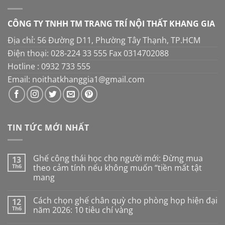
CÔNG TY TNHH TM TRANG TRÍ NỘI THẤT KHANG GIA
Địa chỉ: 56 Đường D11, Phường Tây Thạnh, TP.HCM
Điện thoại: 028-224 33 555 Fax 0314702088
Hotline : 0932 733 555
Email: noithatkhanggia1@gmail.com
TIN TỨC MỚI NHẤT
Ghế công thái học cho người mới: Đừng mua
13
Th6
theo cảm tính nếu không muốn “tiền mất tật
mang
Không
có
Cách chọn ghế chân quỳ cho phòng họp hiện đại
12
bình
luận
Th6
năm 2026: 10 tiêu chí vàng
ở
Ghế
Không