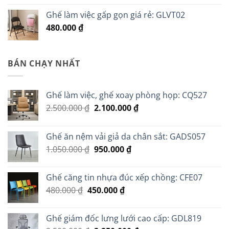
Ghế làm việc gấp gọn giá rẻ: GLVT02
480.000
₫
BÁN CHẠY NHẤT
Ghế làm việc, ghế xoay phòng họp: CQ527
Giá
Giá
2.500.000
₫
2.100.000
₫
gốc
hiện
là:
tại
Ghế ăn nệm vải giả da chân sắt: GADS057
2.500.000 ₫.
là:
Giá
Giá
1.050.000
₫
950.000
₫
2.100.000 ₫.
gốc
hiện
là:
tại
Ghế căng tin nhựa đúc xếp chồng: CFE07
1.050.000 ₫.
là:
Giá
Giá
480.000
₫
450.000
₫
950.000 ₫.
gốc
hiện
là:
tại
Ghế giám đốc lưng lưới cao cấp: GDL819
480.000 ₫.
là: