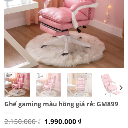
Ghế gaming màu hồng giá rẻ: GM899
Giá
Giá
2.150.000
1.990.000
₫
₫
gốc
hiện