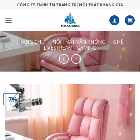
Bỏ
CÔNG TY TNHH TM TRANG TRÍ NỘI THẤT KHANG GIA
qua
nội
dung
TRANG CHỦ
/
NỘI THẤT VĂN PHÒNG
/
GHẾ
LIVESTREAM - GAMING
-7%