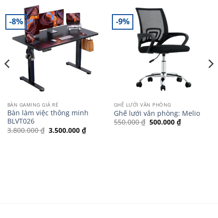
-8%
-9%
BÀN GAMING GIÁ RẺ
GHẾ LƯỚI VĂN PHÒNG
Bàn làm việc thông minh
Ghế lưới văn phòng: Melio
BLVT026
Giá
Giá
550.000
₫
500.000
₫
gốc
hiện
Giá
Giá
3.800.000
₫
3.500.000
₫
là:
tại
gốc
hiện
550.000 ₫.
là:
là:
tại
500.000 ₫.
3.800.000 ₫.
là:
3.500.000 ₫.