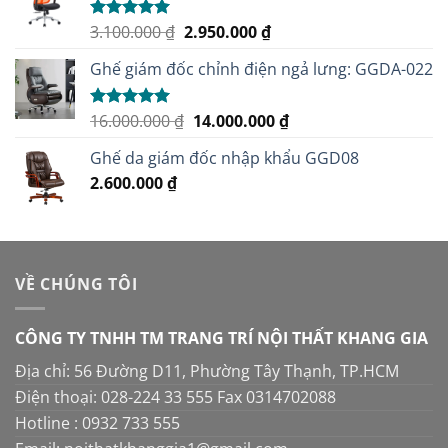
Giá
Giá
3.100.000
₫
2.950.000
₫
Được xếp
hạng
5.00
gốc
hiện
5 sao
Ghế giám đốc chỉnh điện ngả lưng: GGDA-022
là:
tại
3.100.000 ₫.
là:
2.950.000 ₫.
Giá
Giá
16.000.000
₫
14.000.000
₫
Được xếp
hạng
5.00
gốc
hiện
5 sao
Ghế da giám đốc nhập khẩu GGD08
là:
tại
2.600.000
₫
16.000.000 ₫.
là:
14.000.000 ₫.
VỀ CHÚNG TÔI
CÔNG TY TNHH TM TRANG TRÍ NỘI THẤT KHANG GIA
Địa chỉ: 56 Đường D11, Phường Tây Thạnh, TP.HCM
Điện thoại: 028-224 33 555 Fax 0314702088
Hotline : 0932 733 555