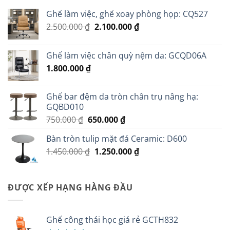
Ghế làm việc, ghế xoay phòng họp: CQ527
Giá
Giá
2.500.000
₫
2.100.000
₫
gốc
hiện
là:
tại
Ghế làm việc chân quỳ nệm da: GCQD06A
2.500.000 ₫.
là:
1.800.000
₫
2.100.000 ₫.
Ghế bar đệm da tròn chân trụ nâng hạ:
GQBD010
Giá
Giá
750.000
₫
650.000
₫
gốc
hiện
Bàn tròn tulip mặt đá Ceramic: D600
là:
tại
Giá
Giá
1.450.000
₫
750.000 ₫.
1.250.000
là:
₫
gốc
hiện
650.000 ₫.
là:
tại
1.450.000 ₫.
là:
ĐƯỢC XẾP HẠNG HÀNG ĐẦU
1.250.000 ₫.
Ghế công thái học giá rẻ GCTH832