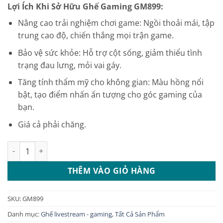
Lợi Ích Khi Sở Hữu Ghế Gaming GM899:
là:
tại
2.150.000 ₫.
là:
Nâng cao trải nghiệm chơi game: Ngồi thoải mái, tập
1.990.000 ₫.
trung cao độ, chiến thắng mọi trận game.
Bảo vệ sức khỏe: Hỗ trợ cột sống, giảm thiểu tình
trạng đau lưng, mỏi vai gáy.
Tăng tính thẩm mỹ cho không gian: Màu hồng nổi
bật, tạo điểm nhấn ấn tượng cho góc gaming của
bạn.
Giá cả phải chăng.
Ghế gaming màu hồng giá rẻ: GM899 số lượng
THÊM VÀO GIỎ HÀNG
SKU:
GM899
Danh mục:
Ghế livestream - gaming
,
Tất Cả Sản Phẩm