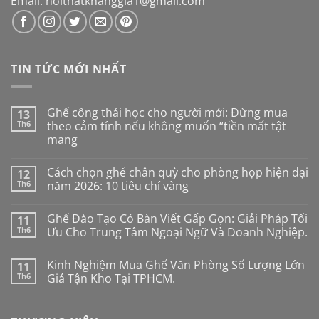
Email: noithatkhanggia1@gmail.com
TIN TỨC MỚI NHẤT
Ghế công thái học cho người mới: Đừng mua
13
Th6
theo cảm tính nếu không muốn “tiền mất tật
mang
Không
có
Cách chọn ghế chân quỳ cho phòng họp hiện đại
12
bình
luận
Th6
năm 2026: 10 tiêu chí vàng
ở
Ghế
Không
công
có
Ghế Đào Tạo Có Bàn Viết Gấp Gọn: Giải Pháp Tối
11
thái
bình
học
luận
Th6
Ưu Cho Trung Tâm Ngoại Ngữ Và Doanh Nghiệp.
cho
ở
người
Cách
Không
mới:
chọn
có
Kinh Nghiệm Mua Ghế Văn Phòng Số Lượng Lớn
11
Đừng
ghế
bình
mua
chân
luận
Th6
Giá Tận Kho Tại TPHCM.
theo
quỳ
ở
cảm
cho
Ghế
Không
tính
phòng
Đào
có
nếu
họp
Tạo
bình