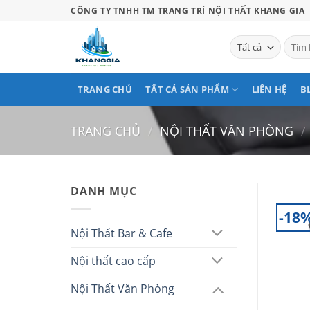
Bỏ
CÔNG TY TNHH TM TRANG TRÍ NỘI THẤT KHANG GIA
qua
nội
Tìm
kiếm:
dung
TRANG CHỦ
TẤT CẢ SẢN PHẨM
LIÊN HỆ
B
TRANG CHỦ
/
NỘI THẤT VĂN PHÒNG
/
DANH MỤC
-18
Nội Thất Bar & Cafe
Nội thất cao cấp
Nội Thất Văn Phòng