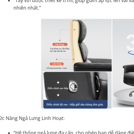
“Tay vịn được thiết kế tỉ mỉ, giúp giảm áp lực lên vai v
nhiên nhất.”
ức Năng Ngả Lưng Linh Hoạt:
“Hệ thống ngả lưng đa cấp, cho phép bạn dễ dàng đi