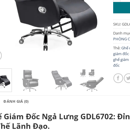
SKU:
GDL
Danh mụ
PHÒNG C
Thẻ:
Ghế 
giám đốc 
ghế giám
đốc
ĐÁNH GIÁ (0)
 Giám Đốc Ngả Lưng GDL6702: Đỉn
Thế Lãnh Đạo.