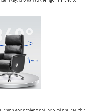
à cánh tay, cho bạn tư thế ngồi làm việc tự
ều chỉnh góc nghiêng phù hợp với nhu cầu thư