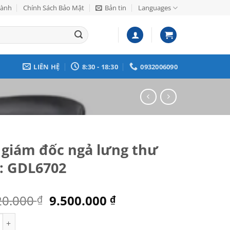
Hành
Chính Sách Bảo Mật
Bản tin
Languages
LIÊN HỆ
8:30 - 18:30
0932006090
 giám đốc ngả lưng thư
: GDL6702
Giá
Giá
20.000
9.500.000
₫
₫
gốc
hiện
 đốc ngả lưng thư giãn: GDL6702 số lượng
là:
tại