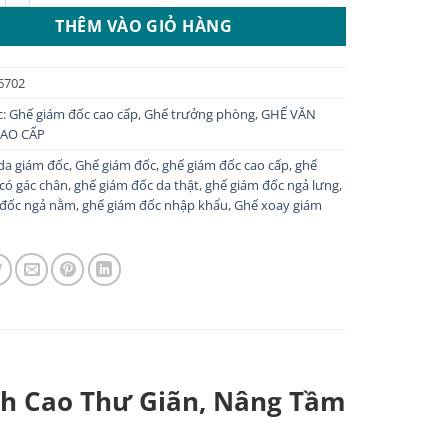
11.520.000 ₫.
là:
THÊM VÀO GIỎ HÀNG
9.500.000 ₫.
6702
c:
Ghế giám đốc cao cấp
,
Ghế trưởng phòng
,
GHẾ VĂN
AO CẤP
da giám đốc
,
Ghế giám đốc
,
ghế giám đốc cao cấp
,
ghế
có gác chân
,
ghế giám đốc da thật
,
ghế giám đốc ngả lưng
,
 đốc ngả nằm
,
ghế giám đốc nhập khẩu
,
Ghế xoay giám
h Cao Thư Giãn, Nâng Tầm