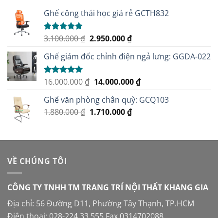
Ghế công thái học giá rẻ GCTH832
Giá
Giá
3.100.000
₫
2.950.000
₫
Được xếp
hạng
5.00
gốc
hiện
5 sao
Ghế giám đốc chỉnh điện ngả lưng: GGDA-022
là:
tại
3.100.000 ₫.
là:
2.950.000 ₫.
Giá
Giá
16.000.000
₫
14.000.000
₫
Được xếp
hạng
5.00
gốc
hiện
5 sao
Ghế văn phòng chân quỳ: GCQ103
là:
tại
Giá
Giá
1.880.000
₫
1.710.000
16.000.000 ₫.
₫
là:
gốc
hiện
14.000.000 ₫.
là:
tại
1.880.000 ₫.
là:
1.710.000 ₫.
VỀ CHÚNG TÔI
CÔNG TY TNHH TM TRANG TRÍ NỘI THẤT KHANG GIA
Địa chỉ: 56 Đường D11, Phường Tây Thạnh, TP.HCM
Điện thoại: 028-224 33 555 Fax 0314702088