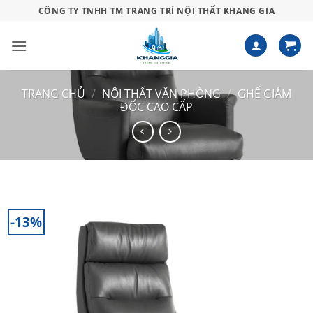
Bỏ
CÔNG TY TNHH TM TRANG TRÍ NỘI THẤT KHANG GIA
qua
nội
dung
TRANG CHỦ
/
NỘI THẤT VĂN PHÒNG
/
GHẾ GIÁM
ĐỐC CAO CẤP
-13%