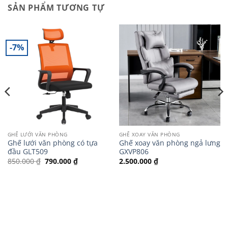
SẢN PHẨM TƯƠNG TỰ
-7%
GHẾ LƯỚI VĂN PHÒNG
GHẾ XOAY VĂN PHÒNG
Ghế lưới văn phòng có tựa
Ghế xoay văn phòng ngả lưng
đầu GLT509
GXVP806
Giá
Giá
850.000
₫
790.000
₫
2.500.000
₫
gốc
hiện
là:
tại
850.000 ₫.
là:
790.000 ₫.