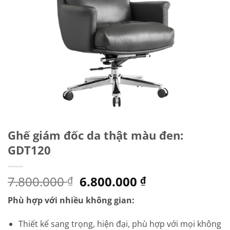
Ghế giám đốc da thật màu đen:
GDT120
Giá
Giá
7.800.000
6.800.000
₫
₫
gốc
hiện
Phù hợp với nhiều không gian:
là:
tại
7.800.000 ₫.
là:
Thiết kế sang trọng, hiện đại, phù hợp với mọi không