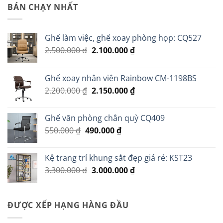
BÁN CHẠY NHẤT
Ghế làm việc, ghế xoay phòng họp: CQ527
Giá
Giá
2.500.000
₫
2.100.000
₫
gốc
hiện
là:
tại
Ghế xoay nhân viên Rainbow CM-1198BS
2.500.000 ₫.
là:
Giá
Giá
2.200.000
₫
2.150.000
₫
2.100.000 ₫.
gốc
hiện
là:
tại
Ghế văn phòng chân quỳ CQ409
2.200.000 ₫.
là:
Giá
Giá
550.000
₫
490.000
₫
2.150.000 ₫.
gốc
hiện
là:
tại
Kệ trang trí khung sắt đẹp giá rẻ: KST23
550.000 ₫.
là:
Giá
Giá
3.300.000
₫
3.000.000
₫
490.000 ₫.
gốc
hiện
là:
tại
3.300.000 ₫.
là:
ĐƯỢC XẾP HẠNG HÀNG ĐẦU
3.000.000 ₫.