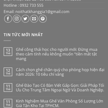
Hotline : 0932 733 555
Email: noithatkhanggia1@gmail.com
TIN TỨC MỚI NHẤT
Ghế công thái học cho người mới: Đừng mua
13
Th6
theo cảm tính nếu không muốn “tiền mất tật
mang
Không
có
Cách chọn ghế chân quỳ cho phòng họp hiện đại
12
bình
luận
Th6
năm 2026: 10 tiêu chí vàng
ở
Ghế
Không
công
có
Ghế Đào Tạo Có Bàn Viết Gấp Gọn: Giải Pháp Tối
11
thái
bình
học
luận
Th6
Ưu Cho Trung Tâm Ngoại Ngữ Và Doanh Nghiệp.
cho
ở
người
Cách
Không
mới:
chọn
có
Kinh Nghiệm Mua Ghế Văn Phòng Số Lượng Lớn
11
Đừng
ghế
bình
mua
chân
luận
Th6
Giá Tận Kho Tại TPHCM.
theo
quỳ
ở