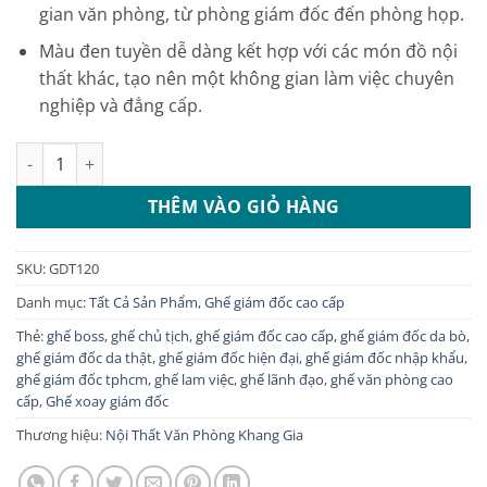
6.800.000 ₫.
gian văn phòng, từ phòng giám đốc đến phòng họp.
Màu đen tuyền dễ dàng kết hợp với các món đồ nội
thất khác, tạo nên một không gian làm việc chuyên
nghiệp và đẳng cấp.
Ghế giám đốc da thật màu đen: GDT120 số lượng
THÊM VÀO GIỎ HÀNG
SKU:
GDT120
Danh mục:
Tất Cả Sản Phẩm
,
Ghế giám đốc cao cấp
Thẻ:
ghế boss
,
ghế chủ tịch
,
ghế giám đốc cao cấp
,
ghế giám đốc da bò
,
ghế giám đốc da thật
,
ghế giám đốc hiện đại
,
ghế giám đốc nhập khẩu
,
ghế giám đốc tphcm
,
ghế lam việc
,
ghế lãnh đạo
,
ghế văn phòng cao
cấp
,
Ghế xoay giám đốc
Thương hiệu:
Nội Thất Văn Phòng Khang Gia