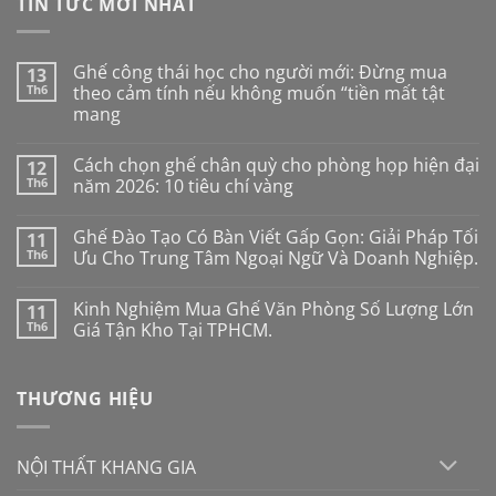
TIN TỨC MỚI NHẤT
Ghế công thái học cho người mới: Đừng mua
13
Th6
theo cảm tính nếu không muốn “tiền mất tật
mang
Không
có
Cách chọn ghế chân quỳ cho phòng họp hiện đại
12
bình
luận
Th6
năm 2026: 10 tiêu chí vàng
ở
Ghế
Không
công
có
Ghế Đào Tạo Có Bàn Viết Gấp Gọn: Giải Pháp Tối
11
thái
bình
học
luận
Th6
Ưu Cho Trung Tâm Ngoại Ngữ Và Doanh Nghiệp.
cho
ở
người
Cách
Không
mới:
chọn
có
Kinh Nghiệm Mua Ghế Văn Phòng Số Lượng Lớn
11
Đừng
ghế
bình
mua
chân
luận
Th6
Giá Tận Kho Tại TPHCM.
theo
quỳ
ở
cảm
cho
Ghế
Không
tính
phòng
Đào
có
nếu
họp
Tạo
bình
THƯƠNG HIỆU
không
hiện
Có
luận
muốn
đại
Bàn
ở
“tiền
năm
Viết
Kinh
mất
2026:
Gấp
Nghiệm
tật
10
Gọn:
Mua
NỘI THẤT KHANG GIA
mang
tiêu
Giải
Ghế
chí
Pháp
Văn