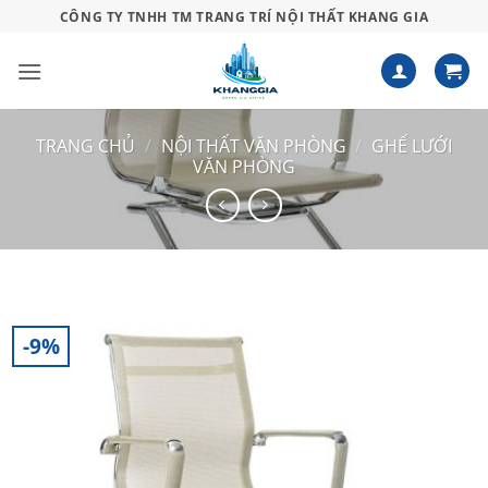
Bỏ
CÔNG TY TNHH TM TRANG TRÍ NỘI THẤT KHANG GIA
qua
nội
dung
TRANG CHỦ
/
NỘI THẤT VĂN PHÒNG
/
GHẾ LƯỚI
VĂN PHÒNG
-9%