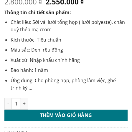
Giá
Giá
2.800.000
2.550.000
₫
₫
gốc
hiện
Thông tin chi tiết sản phẩm:
là:
tại
2.800.000 ₫.
là:
Chất liệu: Sởi vải lưới tổng họp ( lưới polyeste), chân
2.550.000 ₫.
quỳ thép mạ crom
Kích thước: Tiêu chuẩn
Màu sắc: Đen, rêu đồng
Xuất xứ: Nhập khẩu chính hãng
Bảo hành: 1 năm
Ứng dung: Cho phòng họp, phòng làm việc, ghế
trính ký….
Ghế văn phòng chân quỳ lưới rainbow: CV-F10A số lượng
THÊM VÀO GIỎ HÀNG
SKU:
CV-F10A