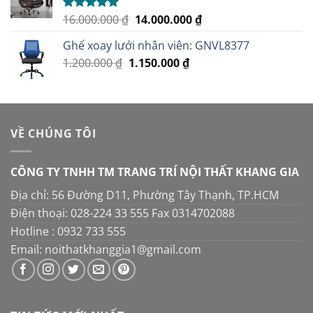
3.100.000 ₫.
là:
2.950.000 ₫.
Giá
Giá
16.000.000
₫
14.000.000
₫
Được xếp
hạng
5.00
gốc
hiện
5 sao
Ghế xoay lưới nhân viên: GNVL8377
là:
tại
Giá
Giá
1.200.000
₫
1.150.000
16.000.000 ₫.
₫
là:
gốc
hiện
14.000.000 ₫.
là:
tại
1.200.000 ₫.
là:
1.150.000 ₫.
VỀ CHÚNG TÔI
CÔNG TY TNHH TM TRANG TRÍ NỘI THẤT KHANG GIA
Địa chỉ: 56 Đường D11, Phường Tây Thạnh, TP.HCM
Điện thoại: 028-224 33 555 Fax 0314702088
Hotline : 0932 733 555
Email: noithatkhanggia1@gmail.com