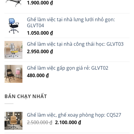
1.900.000
₫
Ghế làm việc tại nhà lưng lưới nhỏ gọn:
GLVT04
1.050.000
₫
Ghế làm việc tại nhà công thái học: GLVT03
2.950.000
₫
Ghế làm việc gấp gọn giá rẻ: GLVT02
480.000
₫
BÁN CHẠY NHẤT
Ghế làm việc, ghế xoay phòng họp: CQ527
Giá
Giá
2.500.000
₫
2.100.000
₫
gốc
hiện