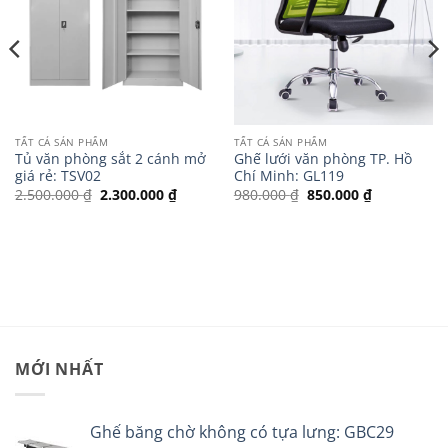
TẤT CẢ SẢN PHẨM
TẤT CẢ SẢN PHẨM
Tủ văn phòng sắt 2 cánh mở
Ghế lưới văn phòng TP. Hồ
giá rẻ: TSV02
Chí Minh: GL119
Giá
Giá
Giá
Giá
2.500.000
₫
2.300.000
₫
980.000
₫
850.000
₫
gốc
hiện
gốc
hiện
là:
tại
là:
tại
2.500.000 ₫.
là:
980.000 ₫.
là:
000 ₫.
2.300.000 ₫.
850.000 ₫.
MỚI NHẤT
Ghế băng chờ không có tựa lưng: GBC29