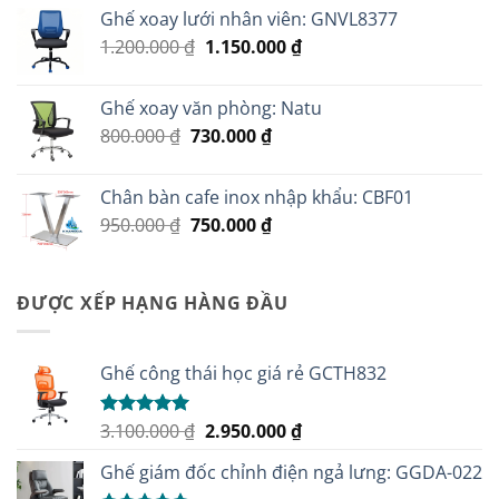
là:
tại
Ghế xoay lưới nhân viên: GNVL8377
2.500.000 ₫.
là:
Giá
Giá
1.200.000
₫
1.150.000
₫
2.100.000 ₫.
gốc
hiện
là:
tại
Ghế xoay văn phòng: Natu
1.200.000 ₫.
là:
Giá
Giá
800.000
₫
730.000
₫
1.150.000 ₫.
gốc
hiện
là:
tại
Chân bàn cafe inox nhập khẩu: CBF01
800.000 ₫.
là:
Giá
Giá
950.000
₫
750.000
₫
730.000 ₫.
gốc
hiện
là:
tại
950.000 ₫.
là:
ĐƯỢC XẾP HẠNG HÀNG ĐẦU
750.000 ₫.
Ghế công thái học giá rẻ GCTH832
Giá
Giá
3.100.000
₫
2.950.000
₫
Được xếp
hạng
5.00
gốc
hiện
5 sao
Ghế giám đốc chỉnh điện ngả lưng: GGDA-022
là:
tại