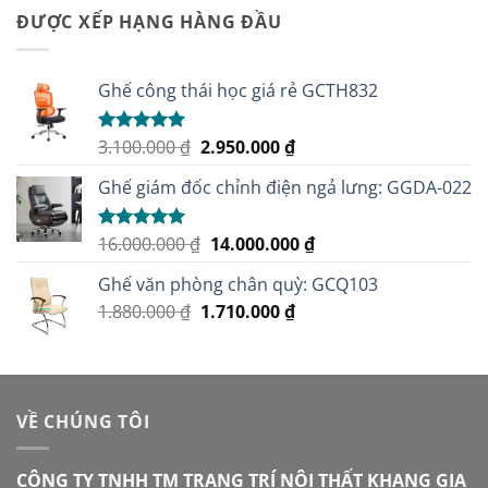
1.850.000 ₫.
là:
ĐƯỢC XẾP HẠNG HÀNG ĐẦU
1.700.000 ₫.
Ghế công thái học giá rẻ GCTH832
Giá
Giá
3.100.000
₫
2.950.000
₫
Được xếp
hạng
5.00
gốc
hiện
5 sao
Ghế giám đốc chỉnh điện ngả lưng: GGDA-022
là:
tại
3.100.000 ₫.
là:
2.950.000 ₫.
Giá
Giá
16.000.000
₫
14.000.000
₫
Được xếp
hạng
5.00
gốc
hiện
5 sao
Ghế văn phòng chân quỳ: GCQ103
là:
tại
Giá
Giá
1.880.000
₫
1.710.000
16.000.000 ₫.
₫
là:
gốc
hiện
14.000.000 ₫.
là:
tại
1.880.000 ₫.
là:
1.710.000 ₫.
VỀ CHÚNG TÔI
CÔNG TY TNHH TM TRANG TRÍ NỘI THẤT KHANG GIA