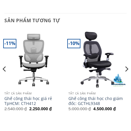
SẢN PHẨM TƯƠNG TỰ
-11%
-10%
TẤT CẢ SẢN PHẨM
TẤT CẢ SẢN PHẨM
Ghế công thái học giá rẻ
Ghế công thái học cho giám
TpHCM: CTH412
đốc: GCTHL9348
Giá
Giá
Giá
Giá
2.540.000
₫
2.250.000
₫
5.000.000
₫
4.500.000
₫
gốc
hiện
gốc
hiện
là:
tại
là:
tại
2.540.000 ₫.
là:
5.000.000 ₫.
là:
000 ₫.
2.250.000 ₫.
4.500.0