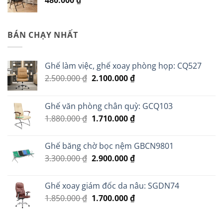
BÁN CHẠY NHẤT
Ghế làm việc, ghế xoay phòng họp: CQ527
Giá
Giá
2.500.000
₫
2.100.000
₫
gốc
hiện
là:
tại
Ghế văn phòng chân quỳ: GCQ103
2.500.000 ₫.
là:
Giá
Giá
1.880.000
₫
1.710.000
₫
2.100.000 ₫.
gốc
hiện
là:
tại
Ghế băng chờ bọc nệm GBCN9801
1.880.000 ₫.
là:
Giá
Giá
3.300.000
₫
2.900.000
₫
1.710.000 ₫.
gốc
hiện
là:
tại
Ghế xoay giám đốc da nâu: SGDN74
3.300.000 ₫.
là:
Giá
Giá
1.850.000
₫
1.700.000
₫
2.900.000 ₫.
gốc
hiện
là:
tại