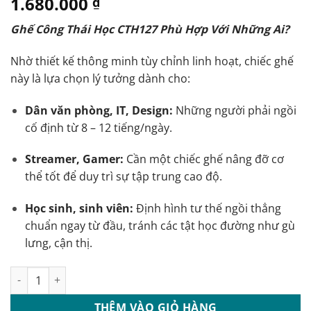
1.680.000
₫
Ghế Công Thái Học CTH127 Phù Hợp Với Những Ai?
Nhờ thiết kế thông minh tùy chỉnh linh hoạt, chiếc ghế
này là lựa chọn lý tưởng dành cho:
Dân văn phòng, IT, Design:
Những người phải ngồi
cố định từ 8 – 12 tiếng/ngày.
Streamer, Gamer:
Cần một chiếc ghế nâng đỡ cơ
thể tốt để duy trì sự tập trung cao độ.
Học sinh, sinh viên:
Định hình tư thế ngồi thẳng
chuẩn ngay từ đầu, tránh các tật học đường như gù
lưng, cận thị.
Ghế công thái học lưng lưới có tựa đầu: CTH127 số lượng
THÊM VÀO GIỎ HÀNG