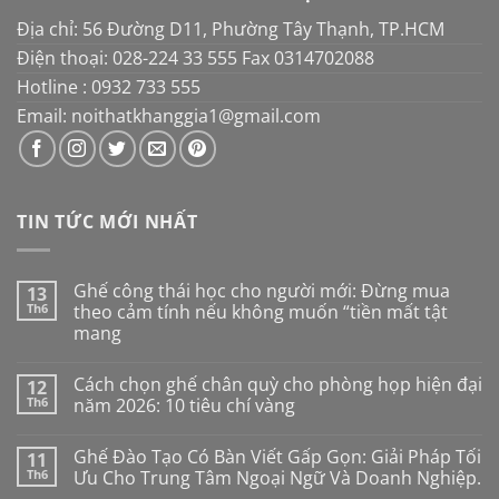
Địa chỉ: 56 Đường D11, Phường Tây Thạnh, TP.HCM
Điện thoại: 028-224 33 555 Fax 0314702088
Hotline : 0932 733 555
Email: noithatkhanggia1@gmail.com
TIN TỨC MỚI NHẤT
Ghế công thái học cho người mới: Đừng mua
13
Th6
theo cảm tính nếu không muốn “tiền mất tật
mang
Không
có
Cách chọn ghế chân quỳ cho phòng họp hiện đại
12
bình
luận
Th6
năm 2026: 10 tiêu chí vàng
ở
Ghế
Không
công
có
Ghế Đào Tạo Có Bàn Viết Gấp Gọn: Giải Pháp Tối
11
thái
bình
học
luận
Th6
Ưu Cho Trung Tâm Ngoại Ngữ Và Doanh Nghiệp.
cho
ở