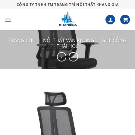
Bỏ
CÔNG TY TNHH TM TRANG TRÍ NỘI THẤT KHANG GIA
qua
nội
dung
TRANG CHỦ
/
NỘI THẤT VĂN PHÒNG
/
GHẾ CÔNG
THÁI HỌC