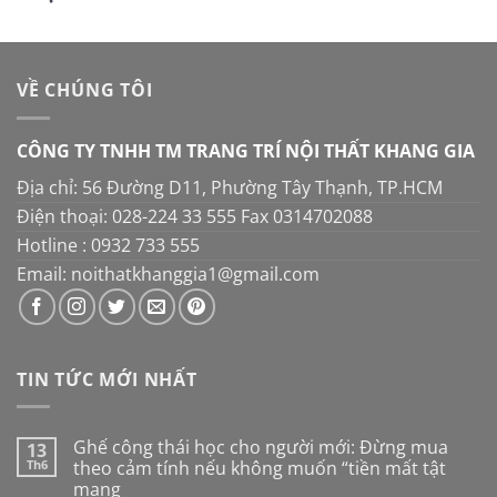
gốc
hiện
14.000.000 ₫.
là:
tại
600.000 ₫.
là:
560.000 ₫.
VỀ CHÚNG TÔI
CÔNG TY TNHH TM TRANG TRÍ NỘI THẤT KHANG GIA
Địa chỉ: 56 Đường D11, Phường Tây Thạnh, TP.HCM
Điện thoại: 028-224 33 555 Fax 0314702088
Hotline : 0932 733 555
Email: noithatkhanggia1@gmail.com
TIN TỨC MỚI NHẤT
Ghế công thái học cho người mới: Đừng mua
13
Th6
theo cảm tính nếu không muốn “tiền mất tật
mang