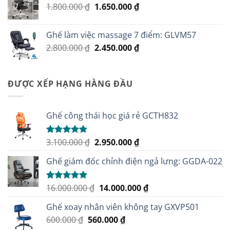
Giá
Giá
1.800.000
₫
1.650.000
₫
560.000 ₫.
gốc
hiện
là:
tại
Ghế làm việc massage 7 điểm: GLVM57
1.800.000 ₫.
là:
Giá
Giá
2.800.000
₫
2.450.000
₫
1.650.000 ₫.
gốc
hiện
là:
tại
2.800.000 ₫.
là:
ĐƯỢC XẾP HẠNG HÀNG ĐẦU
2.450.000 ₫.
Ghế công thái học giá rẻ GCTH832
Giá
Giá
3.100.000
₫
2.950.000
₫
Được xếp
hạng
5.00
gốc
hiện
5 sao
Ghế giám đốc chỉnh điện ngả lưng: GGDA-022
là:
tại
3.100.000 ₫.
là:
2.950.000 ₫.
Giá
Giá
16.000.000
₫
14.000.000
₫
Được xếp
hạng
5.00
gốc
hiện
5 sao
Ghế xoay nhân viên không tay GXVP501
là:
tại
Giá
Giá
600.000
₫
560.000
16.000.000 ₫.
₫
là: