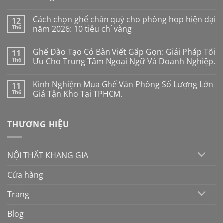
Không
có
Cách chọn ghế chân quỳ cho phòng họp hiện đại
12
bình
luận
Th6
năm 2026: 10 tiêu chí vàng
ở
Ghế
Không
công
có
Ghế Đào Tạo Có Bàn Viết Gấp Gọn: Giải Pháp Tối
11
thái
bình
học
luận
Th6
Ưu Cho Trung Tâm Ngoại Ngữ Và Doanh Nghiệp.
cho
ở
người
Cách
Không
mới:
chọn
có
Kinh Nghiệm Mua Ghế Văn Phòng Số Lượng Lớn
11
Đừng
ghế
bình
mua
chân
luận
Th6
Giá Tận Kho Tại TPHCM.
theo
quỳ
ở
cảm
cho
Ghế
Không
tính
phòng
Đào
có
nếu
họp
Tạo
bình
THƯƠNG HIỆU
không
hiện
Có
luận
muốn
đại
Bàn
ở
“tiền
năm
Viết
Kinh
mất
2026:
Gấp
Nghiệm
tật
10
Gọn:
Mua
NỘI THẤT KHANG GIA
mang
tiêu
Giải
Ghế
chí
Pháp
Văn
vàng
Tối
Phòng
Cửa hàng
Ưu
Số
Cho
Lượng
Trung
Lớn
Trang
Tâm
Giá
Ngoại
Tận
Ngữ
Kho
Blog
Và
Tại
Doanh
TPHCM.