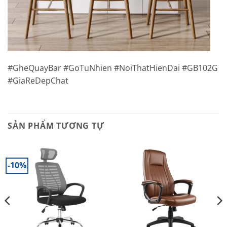
#GheQuayBar #GoTuNhien #NoiThatHienDai #GB102G
#GiaReDepChat
SẢN PHẨM TƯƠNG TỰ
-10%