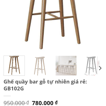
Ghế quầy bar gỗ tự nhiên giá rẻ:
GB102G
Giá
Giá
950.000
780.000
₫
₫