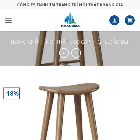
Bỏ
CÔNG TY TNHH TM TRANG TRÍ NỘI THẤT KHANG GIA
qua
nội
dung
TRANG CHỦ
/
NỘI THẤT CAO CẤP
/
GHẾ ĐẢO BẾP
-18%