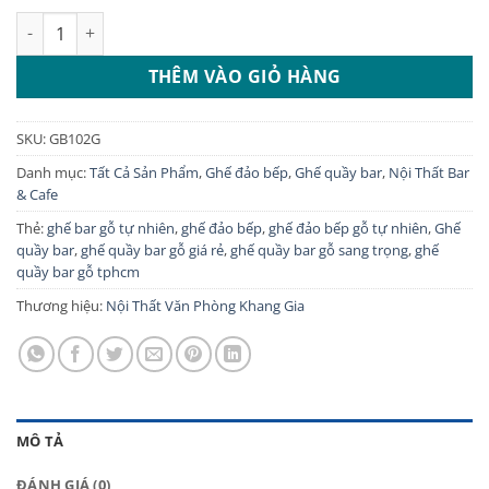
gốc
hiện
Ghế quầy bar gỗ tự nhiên giá rẻ: GB102G số lượng
là:
tại
950.000 ₫.
là:
THÊM VÀO GIỎ HÀNG
780.000 ₫.
SKU:
GB102G
Danh mục:
Tất Cả Sản Phẩm
,
Ghế đảo bếp
,
Ghế quầy bar
,
Nội Thất Bar
& Cafe
Thẻ:
ghế bar gỗ tự nhiên
,
ghế đảo bếp
,
ghế đảo bếp gỗ tự nhiên
,
Ghế
quầy bar
,
ghế quầy bar gỗ giá rẻ
,
ghế quầy bar gỗ sang trọng
,
ghế
quầy bar gỗ tphcm
Thương hiệu:
Nội Thất Văn Phòng Khang Gia
MÔ TẢ
ĐÁNH GIÁ (0)