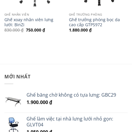
GHẾ NHÂN VIÊN
GHẾ TRƯỞNG PHÒNG
Ghế xoay nhân viên lưng
Ghế trưởng phòng bọc da
lưới: BinZi
cao cấp GTPS972
Giá
Giá
830.000
₫
750.000
₫
1.880.000
₫
gốc
hiện
là:
tại
830.000 ₫.
là:
.
750.000 ₫.
MỚI NHẤT
Ghế băng chờ không có tựa lưng: GBC29
1.900.000
₫
Ghế làm việc tại nhà lưng lưới nhỏ gọn:
GLVT04