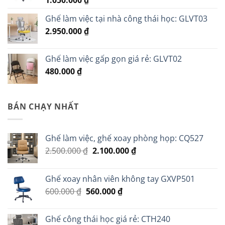
1.050.000
₫
Ghế làm việc tại nhà công thái học: GLVT03
2.950.000
₫
Ghế làm việc gấp gọn giá rẻ: GLVT02
480.000
₫
BÁN CHẠY NHẤT
Ghế làm việc, ghế xoay phòng họp: CQ527
Giá
Giá
2.500.000
₫
2.100.000
₫
gốc
hiện
là:
tại
Ghế xoay nhân viên không tay GXVP501
2.500.000 ₫.
là:
Giá
Giá
600.000
₫
560.000
₫
2.100.000 ₫.
gốc
hiện
là:
tại
Ghế công thái học giá rẻ: CTH240
600.000 ₫.
là: