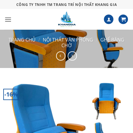
Bỏ
CÔNG TY TNHH TM TRANG TRÍ NỘI THẤT KHANG GIA
qua
nội
dung
TRANG CHỦ
/
NỘI THẤT VĂN PHÒNG
/
GHẾ BĂNG
CHỜ
-16%