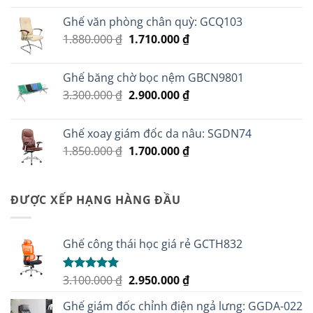
là:
tại
Ghế văn phòng chân quỳ: GCQ103
2.500.000 ₫.
là:
Giá
Giá
1.880.000
₫
1.710.000
₫
2.100.000 ₫.
gốc
hiện
là:
tại
Ghế băng chờ bọc nệm GBCN9801
1.880.000 ₫.
là:
Giá
Giá
3.300.000
₫
2.900.000
₫
1.710.000 ₫.
gốc
hiện
là:
tại
Ghế xoay giám đốc da nâu: SGDN74
3.300.000 ₫.
là:
Giá
Giá
1.850.000
₫
1.700.000
₫
2.900.000 ₫.
gốc
hiện
là:
tại
1.850.000 ₫.
là:
ĐƯỢC XẾP HẠNG HÀNG ĐẦU
1.700.000 ₫.
Ghế công thái học giá rẻ GCTH832
Giá
Giá
3.100.000
₫
2.950.000
₫
Được xếp
hạng
5.00
gốc
hiện
5 sao
Ghế giám đốc chỉnh điện ngả lưng: GGDA-022
là:
tại