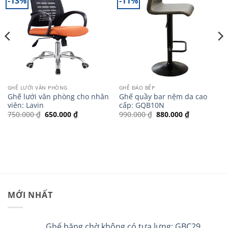
-13%
-11%
GHẾ LƯỚI VĂN PHÒNG
GHẾ ĐẢO BẾP
Ghế lưới văn phòng cho nhân
Ghế quầy bar nệm da cao
viên: Lavin
cấp: GQB10N
Giá
Giá
Giá
Giá
750.000
₫
650.000
₫
990.000
₫
880.000
₫
gốc
hiện
gốc
hiện
là:
tại
là:
tại
750.000 ₫.
là:
990.000 ₫.
là:
650.000 ₫.
880.000 ₫.
MỚI NHẤT
Ghế băng chờ không có tựa lưng: GBC29