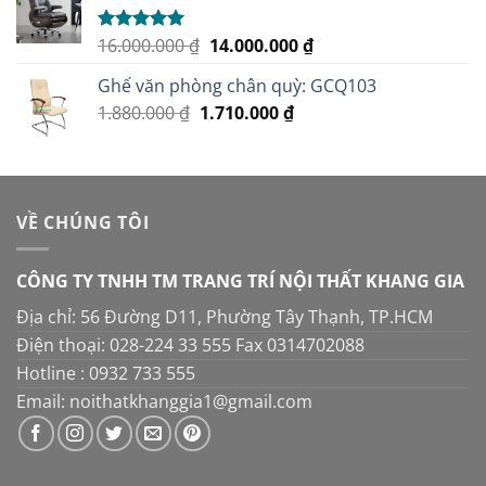
3.100.000 ₫.
là:
2.950.000 ₫.
Giá
Giá
16.000.000
₫
14.000.000
₫
Được xếp
hạng
5.00
gốc
hiện
5 sao
Ghế văn phòng chân quỳ: GCQ103
là:
tại
Giá
Giá
1.880.000
₫
1.710.000
16.000.000 ₫.
₫
là:
gốc
hiện
14.000.000 ₫.
là:
tại
1.880.000 ₫.
là:
1.710.000 ₫.
VỀ CHÚNG TÔI
CÔNG TY TNHH TM TRANG TRÍ NỘI THẤT KHANG GIA
Địa chỉ: 56 Đường D11, Phường Tây Thạnh, TP.HCM
Điện thoại: 028-224 33 555 Fax 0314702088
Hotline : 0932 733 555
Email: noithatkhanggia1@gmail.com