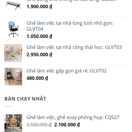
1.900.000
₫
Ghế làm việc tại nhà lưng lưới nhỏ gọn:
GLVT04
1.050.000
₫
Ghế làm việc tại nhà công thái học: GLVT03
2.950.000
₫
Ghế làm việc gấp gọn giá rẻ: GLVT02
480.000
₫
BÁN CHẠY NHẤT
Ghế làm việc, ghế xoay phòng họp: CQ527
Giá
Giá
2.500.000
₫
2.100.000
₫
gốc
hiện