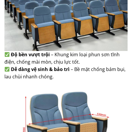
Độ bền vượt trội
– Khung kim loại phun sơn tĩnh
điện, chống mài mòn, chịu lực tốt.
Dễ dàng vệ sinh & bảo trì
– Bề mặt chống bám bụi,
lau chùi nhanh chóng.