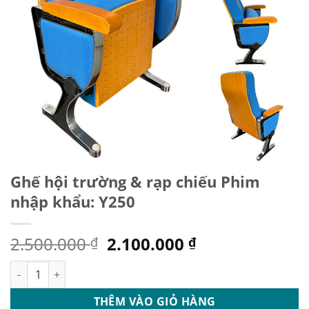
Ghế hội trường & rạp chiếu Phim
nhập khẩu: Y250
Giá
Giá
2.500.000
2.100.000
₫
₫
gốc
hiện
Ghế hội trường & rạp chiếu Phim nhập khẩu: Y250 số lượng
là:
tại
2.500.000 ₫.
là:
THÊM VÀO GIỎ HÀNG