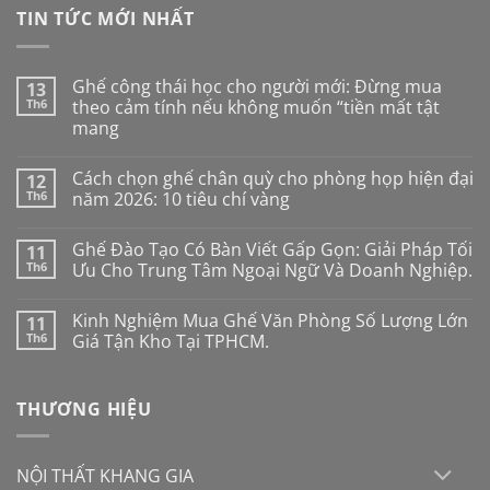
TIN TỨC MỚI NHẤT
Ghế công thái học cho người mới: Đừng mua
13
Th6
theo cảm tính nếu không muốn “tiền mất tật
mang
Không
có
Cách chọn ghế chân quỳ cho phòng họp hiện đại
12
bình
luận
Th6
năm 2026: 10 tiêu chí vàng
ở
Ghế
Không
công
có
Ghế Đào Tạo Có Bàn Viết Gấp Gọn: Giải Pháp Tối
11
thái
bình
học
luận
Th6
Ưu Cho Trung Tâm Ngoại Ngữ Và Doanh Nghiệp.
cho
ở
người
Cách
Không
mới:
chọn
có
Kinh Nghiệm Mua Ghế Văn Phòng Số Lượng Lớn
11
Đừng
ghế
bình
mua
chân
luận
Th6
Giá Tận Kho Tại TPHCM.
theo
quỳ
ở
cảm
cho
Ghế
Không
tính
phòng
Đào
có
nếu
họp
Tạo
bình
THƯƠNG HIỆU
không
hiện
Có
luận
muốn
đại
Bàn
ở
“tiền
năm
Viết
Kinh
mất
2026:
Gấp
Nghiệm
tật
10
Gọn:
Mua
NỘI THẤT KHANG GIA
mang
tiêu
Giải
Ghế