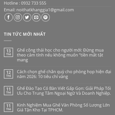
Hotline : 0932 733 555
Email: noithatkhanggia1@gmail.com
TIN TỨC MỚI NHẤT
Ghế công thái học cho người mới: Đừng mua
13
Th6
theo cảm tính nếu không muốn “tiền mất tật
mang
Không
có
Cách chọn ghế chân quỳ cho phòng họp hiện đại
12
bình
luận
Th6
năm 2026: 10 tiêu chí vàng
ở
Ghế
Không
công
có
Ghế Đào Tạo Có Bàn Viết Gấp Gọn: Giải Pháp Tối
11
thái
bình
học
luận
Th6
Ưu Cho Trung Tâm Ngoại Ngữ Và Doanh Nghiệp.
cho
ở
người
Cách
Không
mới:
chọn
có
Kinh Nghiệm Mua Ghế Văn Phòng Số Lượng Lớn
11
Đừng
ghế
bình
mua
chân
luận
Th6
Giá Tận Kho Tại TPHCM.
theo
quỳ
ở