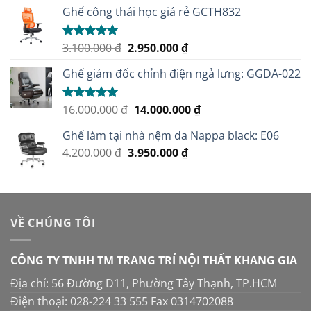
Ghế công thái học giá rẻ GCTH832
Giá
Giá
3.100.000
₫
2.950.000
₫
Được xếp
hạng
5.00
gốc
hiện
5 sao
Ghế giám đốc chỉnh điện ngả lưng: GGDA-022
là:
tại
3.100.000 ₫.
là:
2.950.000 ₫.
Giá
Giá
16.000.000
₫
14.000.000
₫
Được xếp
hạng
5.00
gốc
hiện
5 sao
Ghế làm tại nhà nệm da Nappa black: E06
là:
tại
Giá
Giá
4.200.000
₫
3.950.000
16.000.000 ₫.
₫
là:
gốc
hiện
14.000.000 ₫.
là:
tại
4.200.000 ₫.
là:
3.950.000 ₫.
VỀ CHÚNG TÔI
CÔNG TY TNHH TM TRANG TRÍ NỘI THẤT KHANG GIA
Địa chỉ: 56 Đường D11, Phường Tây Thạnh, TP.HCM
Điện thoại: 028-224 33 555 Fax 0314702088