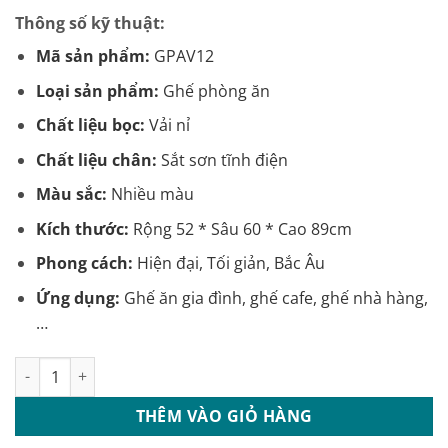
gốc
hiện
Thông số kỹ thuật:
là:
tại
850.000 ₫.
là:
Mã sản phẩm:
GPAV12
750.000 ₫.
Loại sản phẩm:
Ghế phòng ăn
Chất liệu bọc:
Vải nỉ
Chất liệu chân:
Sắt sơn tĩnh điện
Màu sắc:
Nhiều màu
Kích thước:
Rộng 52 * Sâu 60 * Cao 89cm
Phong cách:
Hiện đại, Tối giản, Bắc Âu
Ứng dụng:
Ghế ăn gia đình, ghế cafe, ghế nhà hàng,
…
Ghế phòng ăn bọc vải chân sắt: GPAV12 số lượng
THÊM VÀO GIỎ HÀNG