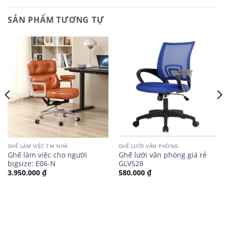
SẢN PHẨM TƯƠNG TỰ
GHẾ LÀM VIỆC TẠI NHÀ
GHẾ LƯỚI VĂN PHÒNG
Ghế làm việc cho người
Ghế lưới văn phòng giá rẻ
bigsize: E06-N
GLV528
3.950.000
₫
580.000
₫