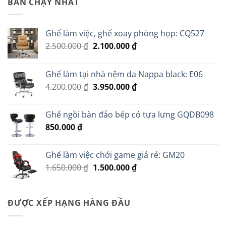
BÁN CHẠY NHẤT
Ghế làm việc, ghế xoay phòng họp: CQ527
Giá
Giá
2.500.000
₫
2.100.000
₫
gốc
hiện
là:
tại
Ghế làm tại nhà nệm da Nappa black: E06
2.500.000 ₫.
là:
Giá
Giá
4.200.000
₫
3.950.000
₫
2.100.000 ₫.
gốc
hiện
là:
tại
Ghế ngồi bàn đảo bếp có tựa lưng GQDB098
4.200.000 ₫.
là:
850.000
₫
3.950.000 ₫.
Ghế làm việc chới game giá rẻ: GM20
Giá
Giá
1.650.000
₫
1.500.000
₫
gốc
hiện
là:
tại
1.650.000 ₫.
là:
ĐƯỢC XẾP HẠNG HÀNG ĐẦU
1.500.000 ₫.