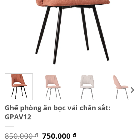
Ghế phòng ăn bọc vải chân sắt:
GPAV12
Giá
Giá
850.000
750.000
₫
₫