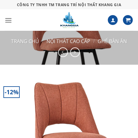
Bỏ
CÔNG TY TNHH TM TRANG TRÍ NỘI THẤT KHANG GIA
qua
nội
dung
TRANG CHỦ
/
NỘI THẤT CAO CẤP
/
GHẾ BÀN ĂN
-12%