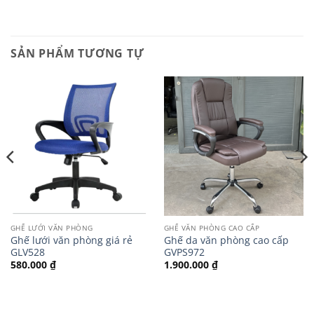
SẢN PHẨM TƯƠNG TỰ
GHẾ LƯỚI VĂN PHÒNG
GHẾ VĂN PHÒNG CAO CẤP
Ghế lưới văn phòng giá rẻ
Ghế da văn phòng cao cấp
GLV528
GVPS972
580.000
₫
1.900.000
₫
.