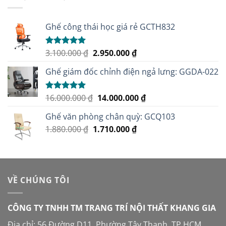
1.650.000 ₫.
Ghế công thái học giá rẻ GCTH832
Giá
Giá
3.100.000
₫
2.950.000
₫
Được xếp
hạng
5.00
gốc
hiện
5 sao
Ghế giám đốc chỉnh điện ngả lưng: GGDA-022
là:
tại
3.100.000 ₫.
là:
2.950.000 ₫.
Giá
Giá
16.000.000
₫
14.000.000
₫
Được xếp
hạng
5.00
gốc
hiện
5 sao
Ghế văn phòng chân quỳ: GCQ103
là:
tại
Giá
Giá
1.880.000
₫
1.710.000
16.000.000 ₫.
₫
là:
gốc
hiện
14.000.000 ₫.
là:
tại
1.880.000 ₫.
là:
1.710.000 ₫.
VỀ CHÚNG TÔI
CÔNG TY TNHH TM TRANG TRÍ NỘI THẤT KHANG GIA
Địa chỉ: 56 Đường D11, Phường Tây Thạnh, TP.HCM