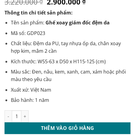
Giá
Giá
3.220.000
2.900.000
₫
₫
gốc
hiện
Thông tin chi tiết sản phẩm:
là:
tại
3.220.000 ₫.
là:
Tên sản phẩm:
Ghế xoay giám đốc đệm da
2.900.000 ₫.
Mã số: GDP023
Chất liệu: Đệm da PU, tay nhựa ốp da, chân xoay
hợp kim, mâm 2 cần
Kích thước: W55-63 x D50 x H115-125 (cm)
Màu sắc: Đen, nâu, kem, xanh, cam, xám hoặc phối
màu theo yêu cầu
Xuất xứ: Việt Nam
Bảo hành: 1 năm
Ghế xoay giám đốc đệm da màu theo yêu cầu: GDP023 số lượ
THÊM VÀO GIỎ HÀNG