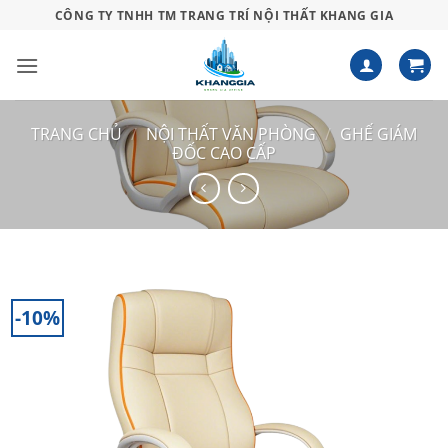
Bỏ
CÔNG TY TNHH TM TRANG TRÍ NỘI THẤT KHANG GIA
qua
nội
dung
TRANG CHỦ
/
NỘI THẤT VĂN PHÒNG
/
GHẾ GIÁM
ĐỐC CAO CẤP
-10%