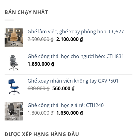
BÁN CHẠY NHẤT
Ghế làm việc, ghế xoay phòng họp: CQ527
Giá
Giá
2.500.000
₫
2.100.000
₫
gốc
hiện
là:
tại
Ghế công thái học cho người béo: CTH831
2.500.000 ₫.
là:
1.850.000
₫
2.100.000 ₫.
Ghế xoay nhân viên không tay GXVP501
Giá
Giá
600.000
₫
560.000
₫
gốc
hiện
là:
tại
Ghế công thái học giá rẻ: CTH240
600.000 ₫.
là:
Giá
Giá
1.800.000
₫
1.650.000
₫
560.000 ₫.
gốc
hiện
là:
tại
1.800.000 ₫.
là:
ĐƯỢC XẾP HẠNG HÀNG ĐẦU