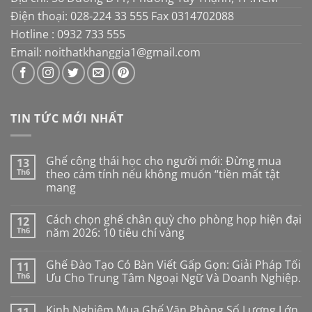
Điện thoại: 028-224 33 555 Fax 0314702088
Hotline : 0932 733 555
Email: noithatkhanggia1@gmail.com
TIN TỨC MỚI NHẤT
Ghế công thái học cho người mới: Đừng mua
13
Th6
theo cảm tính nếu không muốn “tiền mất tật
mang
Không
có
Cách chọn ghế chân quỳ cho phòng họp hiện đại
12
bình
luận
Th6
năm 2026: 10 tiêu chí vàng
ở
Ghế
Không
công
có
Ghế Đào Tạo Có Bàn Viết Gấp Gọn: Giải Pháp Tối
11
thái
bình
học
luận
Th6
Ưu Cho Trung Tâm Ngoại Ngữ Và Doanh Nghiệp.
cho
ở
người
Cách
Không
mới:
chọn
có
Kinh Nghiệm Mua Ghế Văn Phòng Số Lượng Lớn
Đừng
ghế
bình